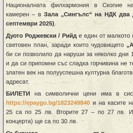
Националната филхармония в Скопие н
камерен – в
Зала „Сингълс“ на НДК два 
септември 2025)
.
Дуото Роджевски / Рийд
е един от малкото 
световен план, заради които чудовището
„
би си позволило да наруши за няколко дни 
и да си припомни със сладка горчивина не 
златен век на полууспешна културна благотв
адресат.
БИЛЕТИ
на символични цени има в си
https://epaygo.bg/1823249840
и на касите 
25 са по 25 лв. Вторите 27 – по 27 лв. И
концерта) ще са по 30 лв.