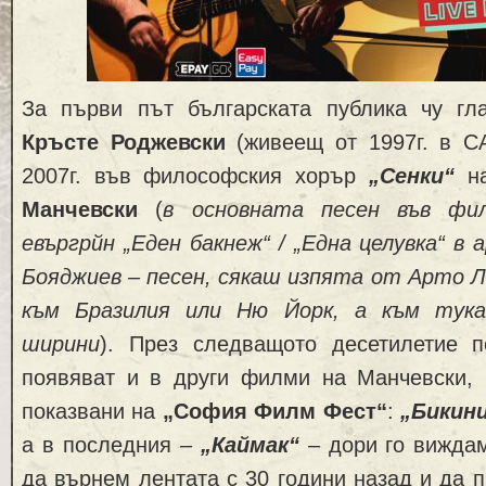
За първи път българската публика чу гл
Кръсте Роджевски
(живеещ от 1997г. в С
2007г. във философския хорър
„Сенки“
н
Манчевски
(
в основната песен във фи
евъргрйн „Еден бакнеж“
/
„Една целувка“ в
Бояджиев – песен, сякаш изпята от Арто Л
към Бразилия или Ню Йорк, а към тук
ширини
). През следващото десетилетие 
появяват и в други филми на Манчевски, 
показвани на
„София Филм Фест“
:
„Бикин
а в последния –
„Каймак“
– дори го виждам
да върнем лентата с 30 години назад и да 