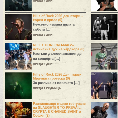
ПРЕДИ 4 ДНИ
Hills of Rock 2026 ден втори –
корен и криле (0)
Неусетно измина цялата
събота […]
ПРЕДИ 6 ДНИ
REJECTION, CRO-MAGS-
истинския дух на хардкора (0)
Настъпи дългоочаквания ден
на концерта […]
ПРЕДИ 6 ДНИ
Hills of Rock 2026 Ден първи:
Мрачната гротеска (0)
За разлика от повечето […]
ПРЕДИ 1 СЕДМИЦА
Разпиляващо първо гостуване
на SLAUGHTER TO PREVAIL,
CRYPTA & CHAINED SAINT в
София (2)