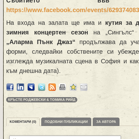
Събитието във Ф
https://www.facebook.com/events/62937408
На входа на залата ще има и
кутия за 
зимния концертен сезон
на „Сингълс“ 
„Аларма Пънк Джаз“
продължава да уча
форми, следвайки собствените си убежд
изглежда музикалната сцена в София и как
към днешна дата).
КРЪСТЕ РОДЖЕВСКИ & ТОМИКА РИЙД
КОМЕНТАРИ (0)
ПОДОБНИ ПУБЛИКАЦИИ
ЗА АВТОРА