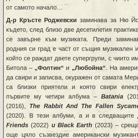
от самото начало…
Д-р
Кръсте Роджевски
заминава за Ню Йор
където, след близо две десетилетия практик
се завърне към музиката. Преди замина
родния си град е част от същия музикален и
който се раждат двете супергрупи, с чиито 
Битола –
„Фолтин
“
и
„Любойна
“
. На амери
да свири и записва, окуражен от самата Мер
са близки приятели и която свири елект
първите му четири албума –
Batania
(20
(2016),
The Rabbit And The Fallen Syca
(2020). В тези албуми, а и в следващите
Friends
(2022)
и Black Еarth
(2023) – срещ
още цяло съзвездие американски музикан