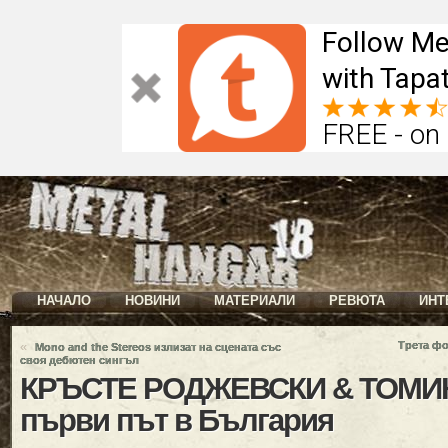
Follow Me
with Tapat
FREE - on
НАЧАЛО
НОВИНИ
МАТЕРИАЛИ
РЕВЮТА
ИНТ
«
Трета ф
Mono and the Stereos излизат на сцената със
своя дебютен сингъл
КРЪСТЕ РОДЖЕВСКИ & ТОМИК
първи път в България