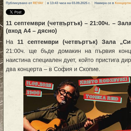
Публикувано от
REYAV
в 13:43 часа на 03.09.2025 г.
Намира се в
Концертн
11 септември (четвъртък) – 21:00ч. – Зал
(вход А4 – дясно)
На
11 септември (четвъртък) Зала „С
21:00ч. ще бъде домакин на първия кон
наистина специален дует, който пристига ди
два концерта – в София и Скопие.