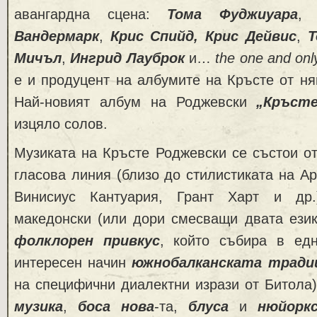
авангардна сцена:
Тома Фуджиуара
Вандермарк
,
Крис Спийд, Крис Дейвис
,
Т
Мичъл
,
Ингрид Лауброк
и…
the one and onl
е и продуцент на албумите на Кръсте от ня
Най-новият албум на Роджевски
„
Кръсте
изцяло солов.
Музиката на Кръсте Роджевски се състои о
гласова линия (близо до стилистиката на Ар
Винисиус Кантуария, Грант Харт и др
македонски (или дори смесващи двата език
фолклорен привкус
, който събира в ед
интересен начин
южнобалканската тради
на специфични диалектни изрази от Битола
музика
,
боса нова
-та,
блуса
и
нюйоркс