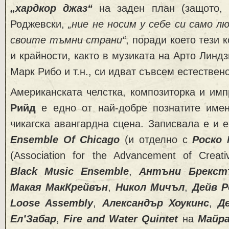
„хардкор джаз“
на заден план (защото, 
Роджевски,
„ние не носим у себе си само лю
своите тъмни страни“
, поради което тези к
и крайности, както в музиката на Арто Линд
Марк Рибо и т.н., си идват съвсем естествен
Американската челстка, композиторка и им
Рийд
е едно от най-добре познатите име
чикагска авангардна сцена. Записвала е и 
Ensemble
Of
Chicago
(и отделно с
Роско
(Association for the Advancement of Creat
Black
Music
Ensemble
,
Антъни Брекст
Макая МакКрейвън
,
Никол Мичъл
,
Дейв Р
Loose
Assembly
,
Александър Хоукинс
,
Д
Ел’Забар
,
Fire
and
Water
Quintet
на
Майр