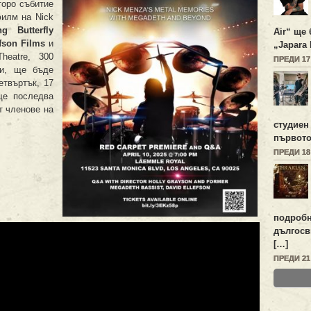
торо събитие
илм на Nick
g Butterfly
Air“ ще 
fson Films
и
„Japara 
heatre, 300
ПРЕДИ 1
си, ще бъде
етвъртък, 17
ще последва
т членове на
студиен
първото
ПРЕДИ 1
подробн
дългосв
[…]
ПРЕДИ 2