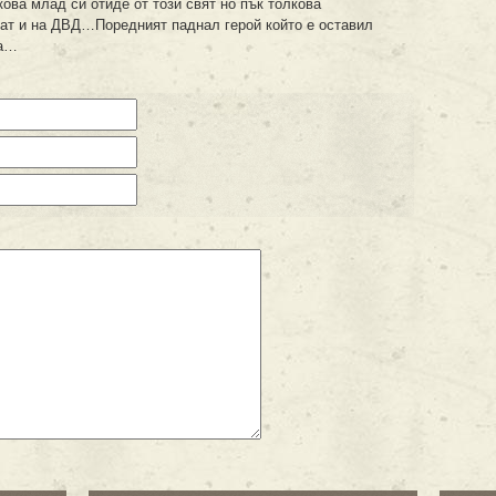
ова млад си отиде от този свят но пък толкова
т и на ДВД…Поредният паднал герой който е оставил
та…