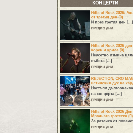
КОНЦЕРТИ
Hills of Rock 2026: Ак
от третия ден (0)
И през третия ден […]
ПРЕДИ 2 ДНИ
Hills of Rock 2026 ден
корен и криле (0)
Неусетно измина цял
събота […]
ПРЕДИ 4 ДНИ
REJECTION, CRO-MA
истинския дух на хар
Настъпи дългоочаква
на концерта […]
ПРЕДИ 4 ДНИ
Hills of Rock 2026 Де
Мрачната гротеска (0)
За разлика от повече
ПРЕДИ 6 ДНИ