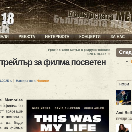
ИАЛИ
РЕВЮТА
ИНТЕРВЮТА
КОНЦЕРТИ
ЗА НАС
Урок по хеви метъл с разрушителните
След
»
ENFORCER
трейлър за филма посветен
.2025 г.
Намира се в
Новини
НОВИ
al Memories
 и официален
от“ трябваше
And Roll
ите пожари в
ПРЕДИ 1
та да бъде
ие на филма