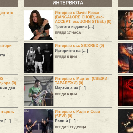
ИНТЕРВЮТА
центите
Интервю с David Reece
(BANGALORE CHOIR, екс-
ACCEPT, екс-JOHN STEEL) (0)
Третото издание […]
ПРЕДИ 17 ЧАСА
 втори –
Интервю със SICKRED (0)
Историята на […]
ата
ПРЕДИ 6 ДНИ
GS-
Интервю с Мартин (СВЕЖИ
дкора (0)
ТАРАЛЕЖИ) (0)
ния ден
Мартин е на […]
ПРЕДИ 6 ДНИ
н първи:
Интервю с Рали и Севи
(SEVI) (0)
то […]
Рали и […]
ПРЕДИ 1 СЕДМИЦА