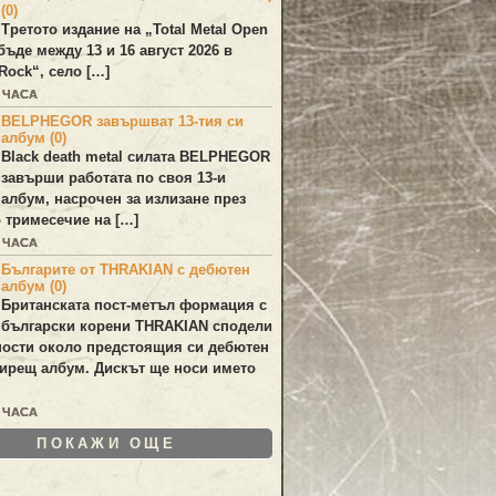
(0)
Третото издание на „Total Metal Open
бъде между 13 и 16 август 2026 в
Rock“, село […]
7 ЧАСА
BELPHEGOR завършват 13-тия си
албум (0)
Black death metal силата
BELPHEGOR
завърши работата по своя 13-и
 албум, насрочен за излизане през
 тримесечие на […]
8 ЧАСА
Българите от THRAKIAN с дебютен
албум (0)
Британската пост-метъл формация с
български корени
THRAKIAN
сподели
ости около предстоящия си дебютен
ирещ албум. Дискът ще носи името
1 ЧАСА
ПОКАЖИ ОЩЕ