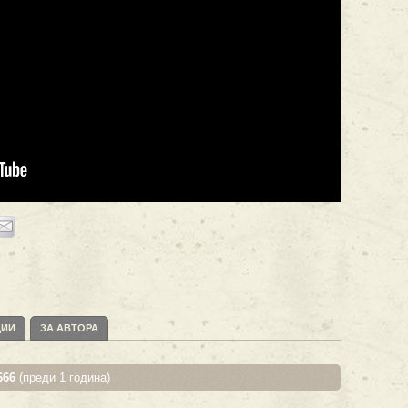
ЦИИ
ЗА АВТОРА
666
(преди 1 година)