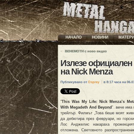
НАЧАЛО
НОВИНИ
МАТЕР
«
BEHEMOTH с ново видео
Излезе официален 
на Nick Menza
Публикувано от
Osprey
в 8:17 часа на 06.03
“
This Was My Life: Nick Menza’s Met
With Megadeth And Beyond
” вече има
трейлър. Филмът „Това беше моят жив
да дебютира през февруари, но горск
Лос Анджелис накараха прожекция
отложена. Световното разпространен