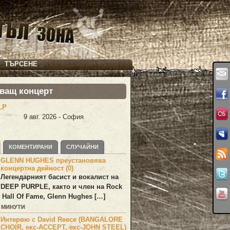
ТЪРСЕНЕ
ващ концерт
LP
9 авг. 2026 - София
КОМЕНТИРАНИ
СЛУЧАЙНИ
GLENN HUGHES преустановява
концертна дейност (0)
Легендарният басист и вокалист на
DEEP PURPLE
, както и член на Rock
 Hall Of Fame,
Glenn Hughes
[…]
3 МИНУТИ
Интервю с David Reece (BANGALORE
CHOIR, екс-ACCEPT, екс-JOHN STEEL)