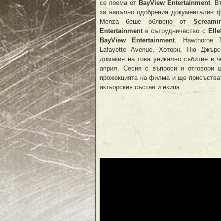
се поема от
BayView Entertainment
. В
за напълно одобрения документален ф
Menza беше обявено от
Screamin
Entertainment
в сътрудничество с
Elle
BayView Entertainment
. Hawthorne T
Lafayette Avenue, Хоторн, Ню Джър
домакин на това уникално събитие в ч
април. Сесия с въпроси и отговори 
прожекцията на филма и ще присъства
актьорския състав и екипа.