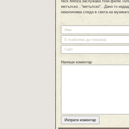
Nick Menza заслужава този филм.Толк
метълско…“метълско“…Дано го издада
неизличима следа в света на музика
Напиши коментар