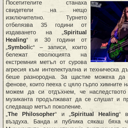
Посетителите станаха
свидетели на нещо
изключително. Турнето
отбелязва 35 години от
издаването на „
Spiritual
Healing
“ и 30 години от
„
Symboli
c“ – записи, които
бележат еволюцията на
екстремния метъл от сурова
агресия към интелектуална и техническа д
беше разнородна. За щастие можеха да
фенове, които пееха с цяло гърло химните 
можем да си отдъхнем, че наследството
музиканта продължават да се слушат и пр
следващо метъл поколение.
„
The Philosopher
“ и „
Spiritual Healing
“ 
въздуха. Банда и публика сякаш бяха ч