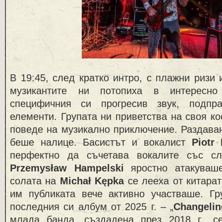
В 19:45, след кратко интро, с плажни ризи 
музикантите ни потопиха в интересно
специфичния си прогресив звук, подп
елементи. Групата ни приветства на своя ко
поведе на музикално приключение. Раздаван
беше налице. Басистът и вокалист
Piotr
перфектно да съчетава вокалите със сл
Przemysław Hampelski
яростно атакуваше
солата на
Michał Kępka
се лееха от китарат
им публиката вече активно участваше. Г
последния си албум от 2025 г. – „
Changelin
млада банда, създадена през 2018 г., с