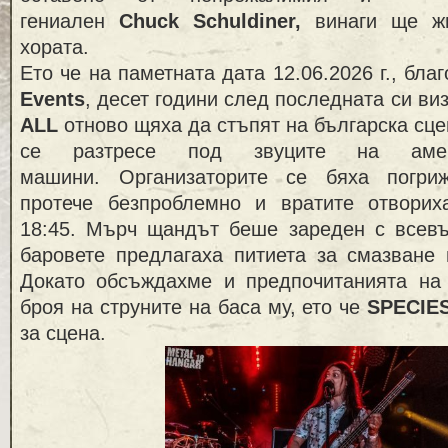
гениален
Chuck Schuldiner,
винаги ще жи
хората.
Ето че на паметната дата 12.06.2026 г., бл
Events
, десет години след последната си ви
ALL
отново щяха да стъпят на българска сце
се разтресе под звуците на амер
машини. Организаторите се бяха погри
протече безпроблемно и вратите отвори
18:45. Мърч щандът беше зареден с всевъ
баровете предлагаха питиета за смазване 
Докато обсъждахме и предпочитанията н
броя на струните на баса му, ето че
SPECIE
за сцена.