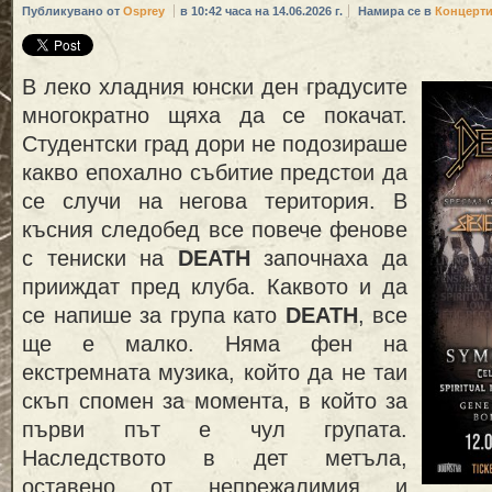
Публикувано от
Osprey
в 10:42 часа на 14.06.2026 г.
Намира се в
Концерт
В леко хладния юнски ден градусите
многократно щяха да се покачат.
Студентски град дори не подозираше
какво епохално събитие предстои да
се случи на негова територия. В
късния следобед все повече фенове
с тениски на
DEATH
започнаха да
прииждат пред клуба. Каквото и да
се напише за група като
DEATH
, все
ще е малко. Няма фен на
екстремната музика, който да не таи
скъп спомен за момента, в който за
първи път е чул групата.
Наследството в дет метъла,
оставено от непрежалимия и