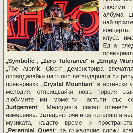
любими
албума щ
най-ярк
концерта.
клуба им
Една сле
превърна
„
Symbolic
“, „
Zero Tolerance
“ и „
Empty Wor
„The Atomic Clock“ демонстрира впечатл
оправдавайки напълно легендарната си реп
превърнаха „
Crystal Mountain
“ в истински 
мелодия, отприщвайки нова порция ска
любимите ми моменти настъпи със с
Judgement
“. Мелодията сякаш пренесе 
измерение. Затваряш очи и се потапяш в не
музиката, където време и пространств
„
Perennial Quest
“ за съжаление сложи кра