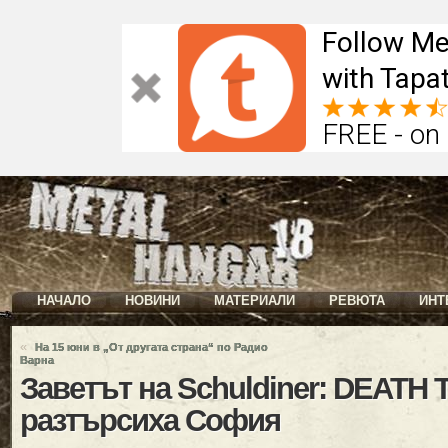
Follow Me
with Tapat
FREE - on
НАЧАЛО
НОВИНИ
МАТЕРИАЛИ
РЕВЮТА
ИНТ
«
На 15 юни в „От другата страна“ по Радио
Варна
Заветът на Schuldiner: DEATH 
разтърсиха София