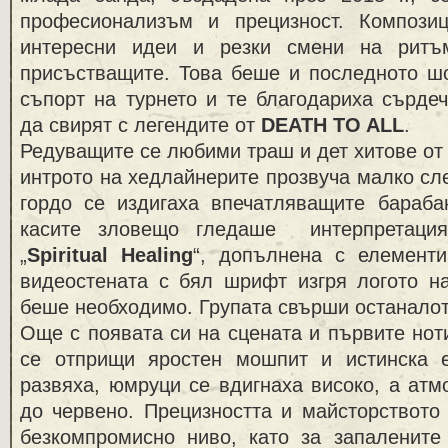
професионализъм и прецизност. Компози
интересни идеи и резки смени на ритъм
присъстващите. Това беше и последното шо
съпорт на турнето и те благодариха сърде
да свирят с легендите от
DEATH TO ALL
.
Редуващите се любими траш и дет хитове от 
интрото на хедлайнерите прозвуча малко сле
гордо се издигаха впечатляващите бараб
касите зловещо гледаше интерпретаци
„
Spiritual Healing
“, допълнена с елементи
видеостената с бял шрифт изгря логото на
беше необходимо. Групата свърши останалот
Още с появата си на сцената и първите ноти
се отприщи яростен мошпит и истинска 
развяха, юмруци се вдигнаха високо, а ат
до червено. Прецизността и майсторството
безкомпромисно ниво, като за запаленит