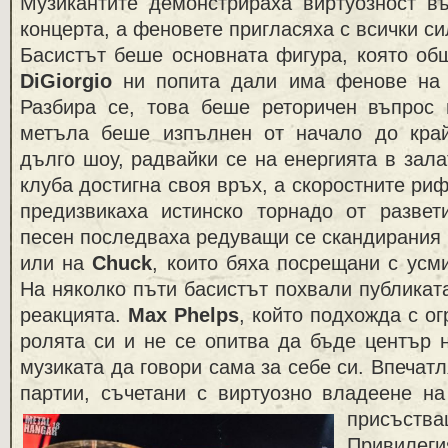
Музикантите демонстрираха виртуозност въ
концерта, а феновете пригласяха с всички си
Басистът беше основната фигура, която об
DiGiorgio
ни попита дали има фенове на 
Разбира се, това беше реторичен въпрос 
метъла беше изпълнен от начало до край
дълго шоу, радвайки се на енергията в зала
клуба достигна своя връх, а скоростните ри
предизвикаха истинско торнадо от развет
песен последваха редуващи се скандирания 
или на
Chuck
, които бяха посрещани с усми
На няколко пъти басистът похвали публиката
реакцията.
Max Phelps
, който подхожда с о
ролята си и не се опитва да бъде център 
музиката да говори сама за себе си. Впечат
партии, съчетани с виртуозно владеене на
присъства
Привилеги