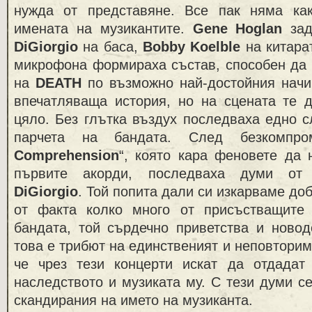
нужда от представяне. Все пак няма ка
имената на музикантите.
Gene Hoglan
зад
DiGiorgio
на баса,
Bobby Koelble
на китара
микрофона формираха състав, способен да 
на
DEATH
по възможно най-достойния начин
впечатляваща история, но на сцената те д
цяло. Без глътка въздух последваха едно с
парчета на бандата. След безкомпро
Comprehension
“, която кара феновете да
първите акорди, последваха думи о
DiGiorgio
. Той попита дали си изкарваме до
от факта колко много от присъстващите
бандата, той сърдечно приветства и новод
това е трибют на единственият и неповтори
че чрез тези концерти искат да отдадат
наследството и музиката му. С тези думи с
скандирания на името на музиканта.