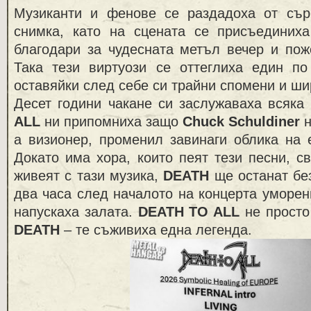
Музиканти и фенове се раздадоха от съ
снимка, като на сцената се присъедини
благодари за чудесната метъл вечер и пож
Така тези виртуози се оттеглиха един по
оставяйки след себе си трайни спомени и ши
Десет години чакане си заслужаваха всяка 
ALL
ни припомниха защо
Chuck Schuldiner
н
а визионер, променил завинаги облика на 
Докато има хора, които пеят тези песни, с
живеят с тази музика,
DEATH
ще останат бе
два часа след началото на концерта уморен
напускаха залата.
DEATH TO ALL
не просто
DEATH
– те съживиха една легенда.