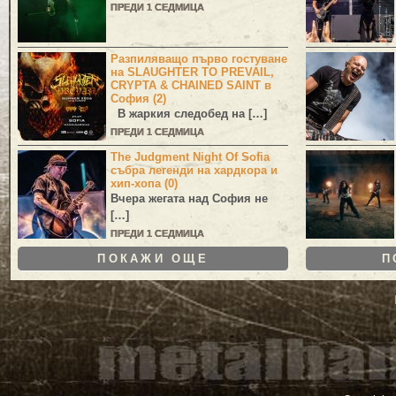
ПРЕДИ 1 СЕДМИЦА
Разпиляващо първо гостуване
на SLAUGHTER TO PREVAIL,
CRYPTA & CHAINED SAINT в
София (2)
В жаркия следобед на […]
ПРЕДИ 1 СЕДМИЦА
The Judgment Night Of Sofia
събра легенди на хардкора и
хип-хопа (0)
Вчера жегата над София не
[…]
ПРЕДИ 1 СЕДМИЦА
ПОКАЖИ ОЩЕ
П