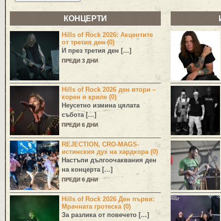
КОНЦЕРТИ
Hills of Rock 2026: Акцентите
от третия ден (0)
И през третия ден […]
ПРЕДИ 3 ДНИ
Hills of Rock 2026 ден втори –
корен и криле (0)
Неусетно измина цялата
събота […]
ПРЕДИ 6 ДНИ
REJECTION, CRO-MAGS-
истинския дух на хардкора (0)
Настъпи дългоочаквания ден
на концерта […]
ПРЕДИ 6 ДНИ
Hills of Rock 2026 Ден първи:
Мрачната гротеска (0)
За разлика от повечето […]