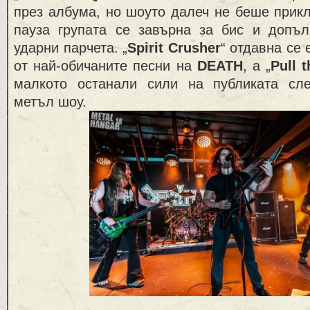
през албума, но шоуто далеч не беше прик
пауза групата се завърна за бис и допъ
ударни парчета. „
Spirit Crusher
“ отдавна се
от най-обичаните песни на
DEATH
, а „
Pull 
малкото останали сили на публиката сл
метъл шоу.