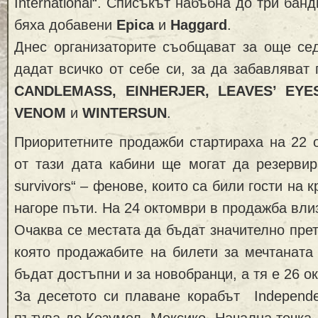
International“. Списъкът набъбна до три банд
бяха добавени
Epica
и
Haggard
.
Днес организаторите съобщават за още сед
дадат всичко от себе си, за да забавляват 
CANDLEMASS
,
EINHERJER
,
LEAVES’ EYE
VENOM
и
WINTERSUN
.
Приоритетните продажби стартираха на 22 о
от тази дата кабини ще могат да резервира
survivors“ – фенове, които са били гости на 
нагоре пъти. На 24 октомври в продажба влизат
Очаква се местата да бъдат значително прет
която продажабите на билети за мечтаната
бъдат достъпни и за новобранци, а тя е 26 о
За десетото си плаване корабът Independe
пътува до Козумел, Мексико. Начална точка,