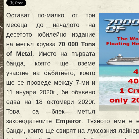
Остават по-малко от три
месеца до началото на
десетото юбилейно издание
на метъл круиза
70 000 Tons
of Metal
. Името на първата
банда, която ще вземе
участие на събитието, което
ще се проведе между 7-ми и
11 януари 2020г., бе обявено
едва на 18 октомври 2020г.
Това са блек метъл
законодателите
Emperor
. Тяхното име е 
банди, които ще свирят на луксозния лайнер