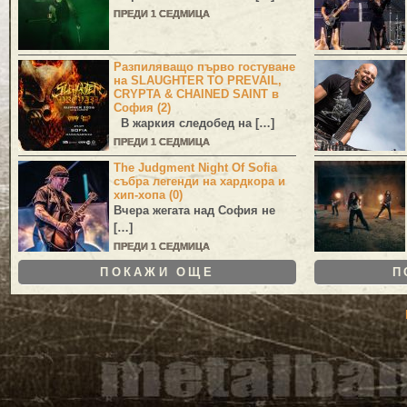
ПРЕДИ 1 СЕДМИЦА
Разпиляващо първо гостуване
на SLAUGHTER TO PREVAIL,
CRYPTA & CHAINED SAINT в
София (2)
В жаркия следобед на […]
ПРЕДИ 1 СЕДМИЦА
The Judgment Night Of Sofia
събра легенди на хардкора и
хип-хопа (0)
Вчера жегата над София не
[…]
ПРЕДИ 1 СЕДМИЦА
ПОКАЖИ ОЩЕ
П