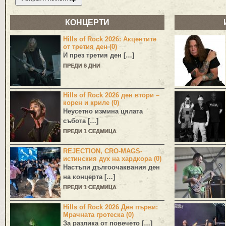
КОНЦЕРТИ
Hills of Rock 2026: Акцентите
от третия ден (0)
И през третия ден […]
ПРЕДИ 6 ДНИ
Hills of Rock 2026 ден втори –
корен и криле (0)
Неусетно измина цялата
събота […]
ПРЕДИ 1 СЕДМИЦА
REJECTION, CRO-MAGS-
истинския дух на хардкора (0)
Настъпи дългоочаквания ден
на концерта […]
ПРЕДИ 1 СЕДМИЦА
Hills of Rock 2026 Ден първи:
Мрачната гротеска (0)
За разлика от повечето […]