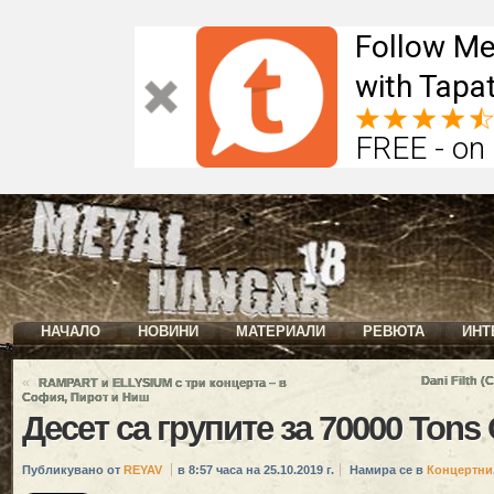
Follow Me
with Tapat
FREE - on
НАЧАЛО
НОВИНИ
МАТЕРИАЛИ
РЕВЮТА
ИНТ
«
Dani Filth (C
RAMPART и ELLYSIUM с три концерта – в
София, Пирот и Ниш
Десет са групите за 70000 Tons 
Публикувано от
REYAV
в 8:57 часа на 25.10.2019 г.
Намира се в
Концертни