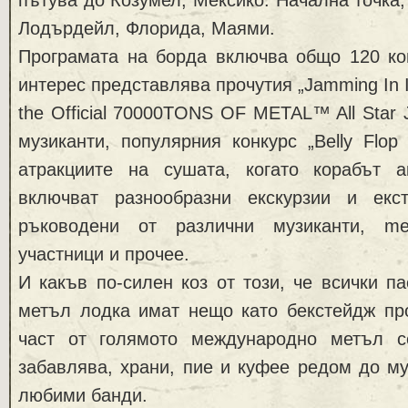
Лодърдейл, Флорида, Маями.
Програмата на борда включва общо 120 кон
интерес представлява прочутия „Jamming In In
the Official 70000TONS OF METAL™ All Star 
музиканти, популярния конкурс „Belly Flop 
атракциите на сушата, когато корабът 
включват разнообразни екскурзии и екс
ръководени от различни музиканти, me
участници и прочее.
И какъв по-силен коз от този, че всички п
метъл лодка имат нещо като бекстейдж про
част от голямото международно метъл с
забавлява, храни, пие и куфее редом до му
любими банди.