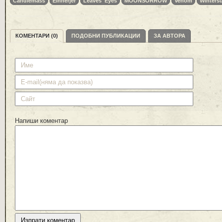
Candlemass
Einherjer
Leaves' Eyes
MOONSORROW
Venom
Winters
КОМЕНТАРИ (0)
ПОДОБНИ ПУБЛИКАЦИИ
ЗА АВТОРА
Напиши коментар