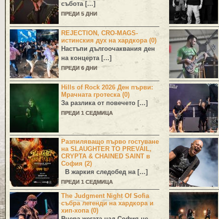
събота […]
ПРЕДИ 5 ДНИ
REJECTION, CRO-MAGS-
истинския дух на хардкора (0)
Настъпи дългоочаквания ден
на концерта […]
ПРЕДИ 6 ДНИ
Hills of Rock 2026 Ден първи:
Мрачната гротеска (0)
За разлика от повечето […]
ПРЕДИ 1 СЕДМИЦА
Разпиляващо първо гостуване
на SLAUGHTER TO PREVAIL,
CRYPTA & CHAINED SAINT в
София (2)
В жаркия следобед на […]
ПРЕДИ 1 СЕДМИЦА
The Judgment Night Of Sofia
събра легенди на хардкора и
хип-хопа (0)
Вчера жегата над София не