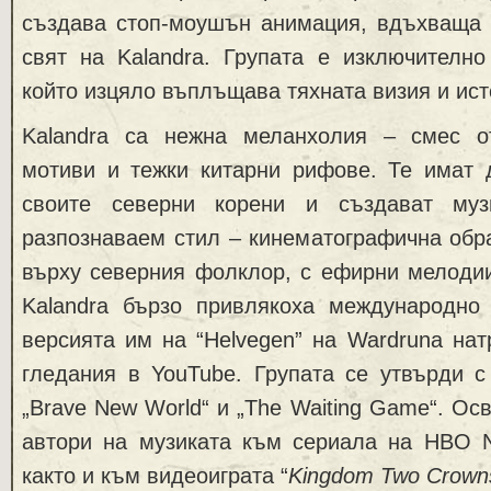
създава стоп-моушън анимация, вдъхваща 
свят на Kalandra. Групата е изключително
който изцяло въплъщава тяхната визия и ист
Kalandra са нежна меланхолия – смес о
мотиви и тежки китарни рифове. Те имат 
своите северни корени и създават му
разпознаваем стил – кинематографична обра
върху северния фолклор, с ефирни мелодии
Kalandra бързо привлякоха международно
версията им на “Helvegen” на Wardruna на
гледания в YouTube. Групата се утвърди с
„Brave New World“ и „The Waiting Game“. Осв
автори на музиката към сериала на HBO Nor
както и към видеоиграта “
Kingdom Two Crowns