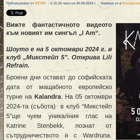
Публикувано от
REYAV
в 11:25 часа на 26.09.2024 г.
Намира се в
Концертн
Вижте фантастичното видеото
към новият им сингъл „I Am“.
Шоуто е на 5 октомври 2024 г. в
клуб „Микстейп 5
”.
Открива Lili
Refrain.
Броени дни остават до софийската
дата от мащабното европейско
турне на
Kalandra
. На 05 октомври
2024-та (събота) в клуб “Микстейп
5”ще чуем уникалния глас на
Katrine Stenbekk, познат от
сътрудничеството ѝ с Wardruna.