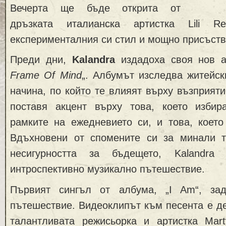
Вечерта ще бъде открита от
дръзката италианска артистка Lili Re
експерименталния си стил и мощно присъств
Преди дни,
Kalandra
издадоха своя нов а
Frame Of Mind
„. Албумът изследва житейс
начина, по който те влияят върху възприяти
поставя акцент върху това, което изби
рамките на ежедневието си, и това, което
Вдъхновени от спомените си за минали т
несигурността за бъдещето, Kalandra
интроспективно музикално пътешествие.
Първият сингъл от албума, „I Am“, за
пътешествие. Видеоклипът към песента е д
талантливата режисьорка и артистка Marty