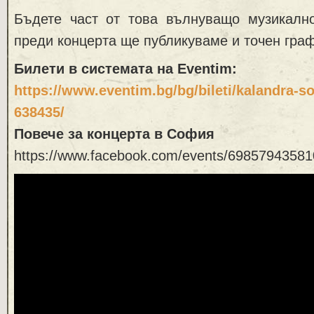
Бъдете част от това вълнуващо музикалн
преди концерта ще публикуваме и точен граф
Билети в системата на
Eventim:
https://www.eventim.bg/bg/bileti/kalandra-so
638435/
Повече за концерта в София
https://www.facebook.com/events/6985794358