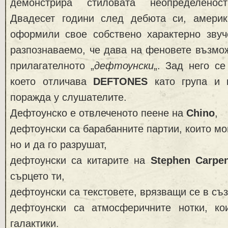
демонстрира стиловата неопределе
Двадесет години след дебюта си, амери
оформили свое собствено характерно звуч
разпознаваемо, че дава на феновете възмо
прилагателното „
дефтоунски
„. Зад него се
което отличава
DEFTONES
като група и к
поражда у слушателите.
Дефтоунско е отвлеченото пеене на
Chino
,
дефтоунски са барабанните партии, които мог
но и да го разрушат,
дефтоунски са китарите на
Stephen Carpen
сърцето ти,
дефтоунски са текстовете, врязващи се в съ
дефтоунски са атмосферичните нотки, ко
галактики.