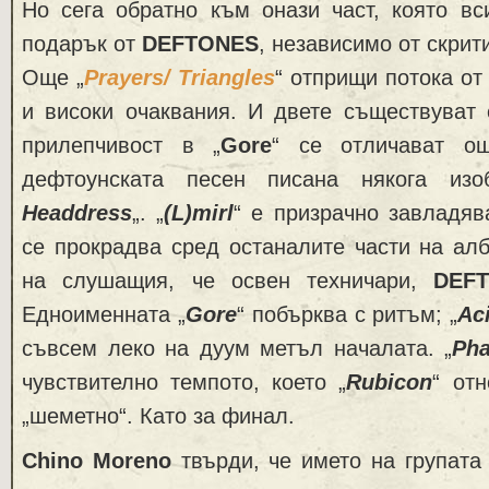
Но сега обратно към онази част, която вс
подарък от
DEFTONES
, независимо от скри
Още „
Prayers/ Triangles
“ отприщи потока от
и високи очаквания. И двете съществуват 
прилепчивост в „
Gore
“ се отличават о
дефтоунската песен писана някога из
Headdress
„. „
(L)mirl
“ е призрачно завладя
се прокрадва сред останалите части на ал
на слушащия, че освен техничари,
DEF
Едноименната „
Gore
“ побърква с ритъм; „
Ac
съвсем леко на дуум метъл началата. „
Pha
чувствително темпото, което „
Rubicon
“ от
„шеметно“. Като за финал.
Chino Moreno
твърди, че името на групата 