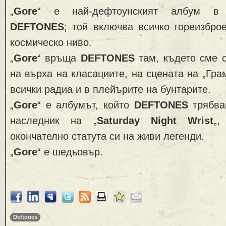
„
Gore
“ е най-дефтоунският албум в 
DEFTONES
; той включва всичко гореизбро
космическо ниво.
„
Gore
“ връща
DEFTONES
там, където сме 
на върха на класациите, на сцената на „Гра
всички радиа и в плейърите на бунтарите.
„
Gore
“ е албумът, който
DEFTONES
трябва
наследник на „
Saturday Night Wrist
„,
окончателно статута си на живи легенди.
„
Gore
“ е шедьовър.
Deftones