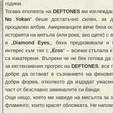
години.
Тогава епопеята на
DEFTONES
ми изглеждаш
No Yokan
“ беше достатъчно силен, за д
прощален албум. Американците вече бяха ос
историята на метъла (или рока, ако щете) с в
и „
Diamond Eyes
„, бяха предизвикали и 
интерес към тях с „
Eros
“ – всички стъпала 
са изкатерени. Въпреки че не бях готова да
за екстензивния прогрес на
DEFTONES
, все 
добре да останат в съзнанието на феновет
добра форма, отколкото да издадат ужасен
част от безславно заминалите си банди.
Още нещо, което ме наведе на мисълта за 
фламинго, които красят обложката. Не напом