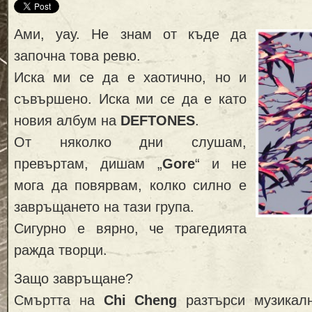
Ами, уау. Не знам от къде да
започна това ревю.
Иска ми се да е хаотично, но и
съвършено. Иска ми се да е като
новия албум на
DEFTONES
.
От няколко дни слушам,
превъртам, дишам „
Gore
“ и не
мога да повярвам, колко силно е
завръщането на тази група.
Сигурно е вярно, че трагедията
ражда творци.
Защо завръщане?
Смъртта на
Chi Cheng
разтърси музикалн