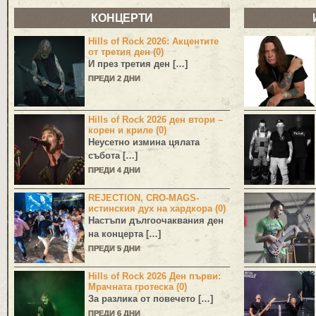
КОНЦЕРТИ
Hills of Rock 2026: Акцентите
от третия ден (0)
И през третия ден […]
ПРЕДИ 2 ДНИ
Hills of Rock 2026 ден втори –
корен и криле (0)
Неусетно измина цялата
събота […]
ПРЕДИ 4 ДНИ
REJECTION, CRO-MAGS-
истинския дух на хардкора (0)
Настъпи дългоочаквания ден
на концерта […]
ПРЕДИ 5 ДНИ
Hills of Rock 2026 Ден първи:
Мрачната гротеска (0)
За разлика от повечето […]
ПРЕДИ 6 ДНИ