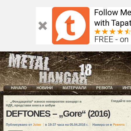
Follow Me
with Tapat
FREE - on
НАЧАЛО
НОВИНИ
МАТЕРИАЛИ
РЕВЮТА
ИНТ
«
Гледайте но
„Фондацията“ изнесе невероятен концерт в
НДК, представи книга и албум
DEFTONES – „Gore“ (2016)
Публикувано от
Jolee
в 19:37 часа на 05.04.2016 г.
Намира се в
Ревюта