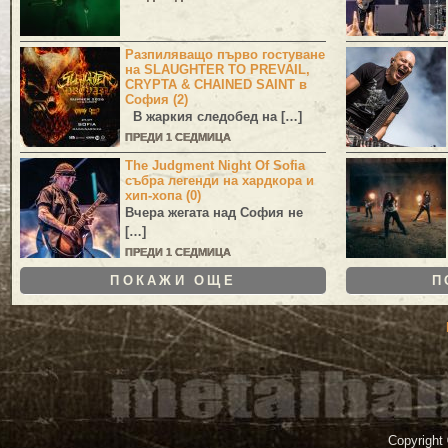
Разпиляващо първо гостуване
на SLAUGHTER TO PREVAIL,
CRYPTA & CHAINED SAINT в
София (2)
В жаркия следобед на […]
ПРЕДИ 1 СЕДМИЦА
The Judgment Night Of Sofia
събра легенди на хардкора и
хип-хопа (0)
Вчера жегата над София не
[…]
ПРЕДИ 1 СЕДМИЦА
ПОКАЖИ ОЩЕ
П
Copyright