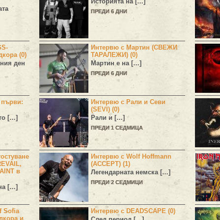
Историята на […]
ата
ПРЕДИ 6 ДНИ
GS-
Интервю с Мартин (СВЕЖИ
дкора (0)
ТАРАЛЕЖИ) (0)
ния ден
Мартин е на […]
ПРЕДИ 6 ДНИ
н първи:
Интервю с Рали и Севи
(SEVI) (0)
то […]
Рали и […]
ПРЕДИ 1 СЕДМИЦА
остуване
Интервю с Wolf Hoffmann
EVAIL,
(ACCEPT) (1)
AINT в
Легендарната немска […]
ПРЕДИ 2 СЕДМИЦИ
а […]
 Sofia
Интервю с DEADSCAPE (0)
дкора и
След период […]