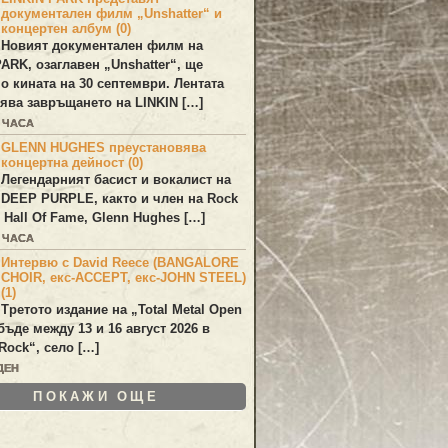
документален филм „Unshatter“ и
концертен албум (0)
Новият документален филм на
PARK
, озаглавен
„Unshatter“
, ще
по кината на 30 септември. Лентата
ява завръщането на
LINKIN
[…]
7 ЧАСА
GLENN HUGHES преустановява
концертна дейност (0)
Легендарният басист и вокалист на
DEEP PURPLE
, както и член на Rock
 Hall Of Fame,
Glenn Hughes
[…]
7 ЧАСА
Интервю с David Reece (BANGALORE
CHOIR, екс-ACCEPT, екс-JOHN STEEL)
(1)
Третото издание на „Total Metal Open
бъде между 13 и 16 август 2026 в
Rock“, село […]
ДЕН
ПОКАЖИ ОЩЕ