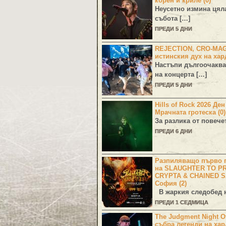
корен и криле (0)
Неусетно измина цял
събота […]
ПРЕДИ 5 ДНИ
REJECTION, CRO-MA
истинския дух на хар
Настъпи дългоочаква
на концерта […]
ПРЕДИ 5 ДНИ
Hills of Rock 2026 Де
Мрачната гротеска (0)
За разлика от повече
ПРЕДИ 6 ДНИ
Разпиляващо първо г
на SLAUGHTER TO PR
CRYPTA & CHAINED S
София (2)
В жаркия следобед н
ПРЕДИ 1 СЕДМИЦА
The Judgment Night Of
събра легенди на хар