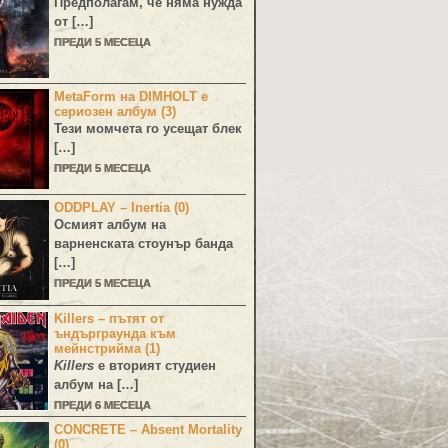
Предполагам, че няма нужда
от […]
ПРЕДИ 5 МЕСЕЦА
MetaForm на DIMHOLT е
сериозен албум (3)
Тези момчета го усещат блек
[…]
ПРЕДИ 5 МЕСЕЦА
ODDPLAY – Inertia (0)
Осмият албум на
варненската стоунър банда
[…]
ПРЕДИ 5 МЕСЕЦА
Killers – пътят от
ъндърграунда към
мейнстрийма (1)
Killers
е вторият студиен
албум на […]
ПРЕДИ 6 МЕСЕЦА
CONCRETE – Absent Mortality
(0)