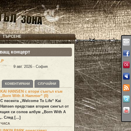
ТЪРСЕНЕ
ващ концерт
LP
9 авг. 2026 - София
КОМЕНТИРАНИ
СЛУЧАЙНИ
KAI HANSEN с втори сънгъл към
„Born With A Hammer“ (0)
С песента „
Welcome To Life
“
Kai
Hansen
представя втория сингъл от
ящия си солов албум „
Born With A
„. След […]
7 ЧАСА
LINKIN PARK представят