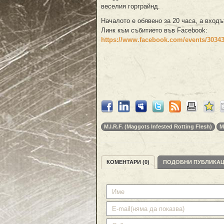
веселия горграйнд.
Началото е обявено за 20 часа, а входъ
Линк към събитието във Facebook:
https://www.facebook.com/events/3034
M.I.R.F. (Maggots Infested Rotting Flesh)
M
КОМЕНТАРИ (0)
ПОДОБНИ ПУБЛИКА