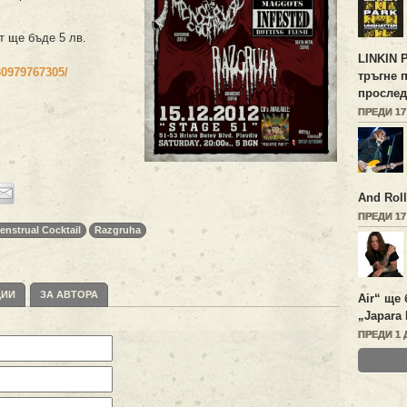
т ще бъде 5 лв.
LINKIN 
30979767305/
тръгне 
прослед
ПРЕДИ 1
And Roll
ПРЕДИ 1
enstrual Cocktail
Razgruha
ЦИИ
ЗА АВТОРА
Air“ ще 
„Japara 
ПРЕДИ 1 