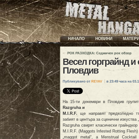
НАЧАЛО
НОВИНИ
МАТЕР
«
РОК РАЗХОДКА: Седмичен рок обзор
Весел горграйнд и 
Пловдив
Публикувано от
REYAV
в 23:49 часа на 03.1
На 15-ти декември в Пловдив групи
Razgruha и
M.I.R.F.
ще направят предколедно т
забият в центъра за сценични изкуства „
Razgruha свирят класически грайндкор 
M.I.R.F. (Maggots Infested Rotting Fles
„maggot metal“, а Menstrual Cocktai