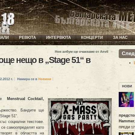
ИАЛИ
РЕВЮТА
ИНТЕРВЮТА
КОНЦЕРТИ
ЗА НАС
»
Нов албум ще очакваме от Anvil
След
още нещо в „Stage 51“ в
2.2012 г.
Намира се в
Новини
НОВИ
те
Menstrual Cocktail,
ържество. Бандите ще
предсто
Stage 51“.
Hammer
със социални текстове.
h) се самоопределят като
ПРЕДИ 1
l творят в областта на