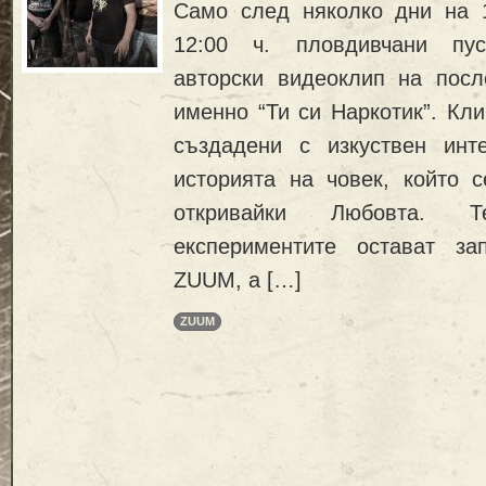
Само след няколко дни на 1
12:00 ч. пловдивчани пус
авторски видеоклип на посл
именно “Ти си Наркотик”. Кл
създадени с изкуствен инте
историята на човек, който с
откривайки Любовта. 
експериментите остават за
ZUUM, а […]
ZUUM