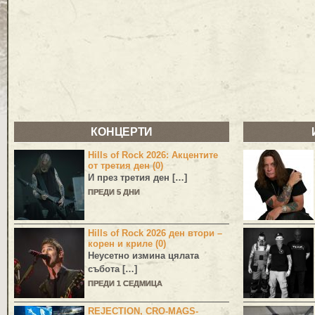
КОНЦЕРТИ
Hills of Rock 2026: Акцентите
от третия ден (0)
И през третия ден […]
ПРЕДИ 5 ДНИ
Hills of Rock 2026 ден втори –
корен и криле (0)
Неусетно измина цялата
събота […]
ПРЕДИ 1 СЕДМИЦА
REJECTION, CRO-MAGS-