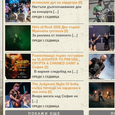
истинския дух на хардкора (0)
Настъпи дългоочаквания ден
на концерта […]
ПРЕДИ 1 СЕДМИЦА
Hills of Rock 2026 Ден първи:
Мрачната гротеска (0)
За разлика от повечето […]
ПРЕДИ 1 СЕДМИЦА
Разпиляващо първо гостуване
на SLAUGHTER TO PREVAIL,
CRYPTA & CHAINED SAINT в
София (2)
В жаркия следобед на […]
ПРЕДИ 1 СЕДМИЦА
The Judgment Night Of Sofia
събра легенди на хардкора и
хип-хопа (0)
Вчера жегата над София не
[…]
ПРЕДИ 1 СЕДМИЦА
ПОКАЖИ ОЩЕ
П