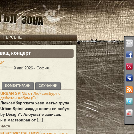
ТЪРСЕНЕ
ващ концерт
LP
9 авг. 2026 - София
КОМЕНТИРАНИ
СЛУЧАЙНИ
URBAN SPINE от Люксембург с
дебютен албум (0)
Люксембургската хеви метъл група
Urban Spine
издаде новия си албум
 by Design
“. Албумът е записан,
н и мастериран от […]
0 ЧАСА
ELECTRIC CALLBOY се завръщат с