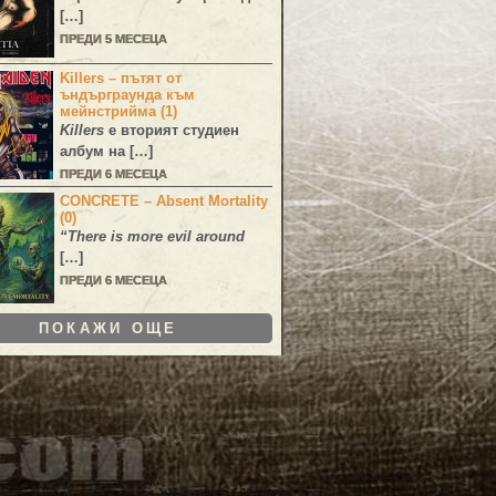
[…]
ПРЕДИ 5 МЕСЕЦА
Killers – пътят от
ъндърграунда към
мейнстрийма (1)
Killers
е вторият студиен
албум на […]
ПРЕДИ 6 МЕСЕЦА
CONCRETE – Absent Mortality
(0)
“There is more evil around
[…]
ПРЕДИ 6 МЕСЕЦА
ПОКАЖИ ОЩЕ