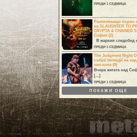
ПРЕДИ 1 СЕДМИЦА
Разпиляващо първо г
на SLAUGHTER TO PR
CRYPTA & CHAINED S
София (2)
В жаркия следобед н
ПРЕДИ 1 СЕДМИЦА
The Judgment Night Of
събра легенди на хар
хип-хопа (0)
Вчера жегата над Со
[…]
ПРЕДИ 1 СЕДМИЦА
ПОКАЖИ ОЩЕ