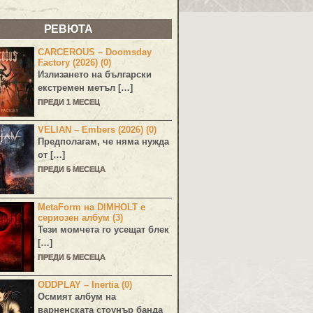
РЕВЮТА
CARCEROUS – Doomsday
Factory (2026) (0)
Излизането на български
екстремен метъл […]
ПРЕДИ 1 МЕСЕЦ
VELIAN – Embers (2026) (0)
Предполагам, че няма нужда
от […]
ПРЕДИ 5 МЕСЕЦА
MetaForm на DIMHOLT е
сериозен албум (3)
Тези момчета го усещат блек
[…]
ПРЕДИ 5 МЕСЕЦА
ODDPLAY – Inertia (0)
Осмият албум на
варненската стоунър банда