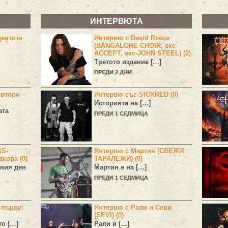
ИНТЕРВЮТА
центите
Интервю с David Reece
(BANGALORE CHOIR, екс-
ACCEPT, екс-JOHN STEEL) (2)
Третото издание […]
ПРЕДИ 2 ДНИ
 втори –
Интервю със SICKRED (0)
Историята на […]
ата
ПРЕДИ 1 СЕДМИЦА
GS-
Интервю с Мартин (СВЕЖИ
дкора (0)
ТАРАЛЕЖИ) (0)
ния ден
Мартин е на […]
ПРЕДИ 1 СЕДМИЦА
н първи:
Интервю с Рали и Севи
(SEVI) (0)
то […]
Рали и […]