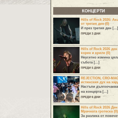
КОНЦЕРТИ
Hills of Rock 2026: Ак
от третия ден (0)
И през третия ден […]
ПРЕДИ 3 ДНИ
Hills of Rock 2026 ден
корен и криле (0)
Неусетно измина цял
събота […]
ПРЕДИ 5 ДНИ
REJECTION, CRO-MA
истинския дух на хар
Настъпи дългоочаква
на концерта […]
ПРЕДИ 6 ДНИ
Hills of Rock 2026 Де
Мрачната гротеска (0)
За разлика от повече