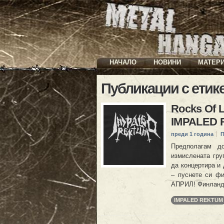
НАЧАЛО
НОВИНИ
МАТЕР
Публикации с етик
Rocks Of L
IMPALED
преди 1 година
П
Предполагам д
измислената груп
да концертира и 
– пуснете си ф
АПРИЛ! Финландс
IMPALED REKTUM