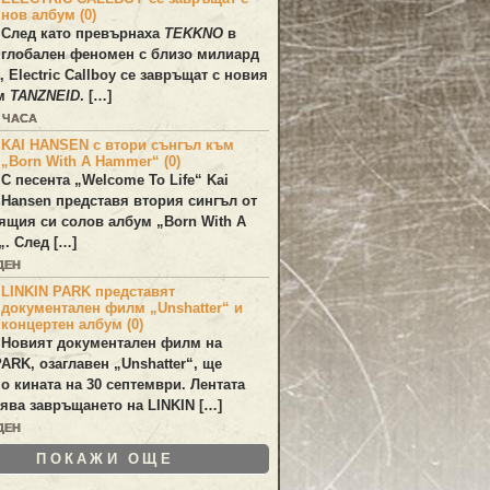
нов албум (0)
След като превърнаха
TEKKNO
в
глобален феномен с близо милиард
а,
Electric Callboy
се завръщат с новия
ум
TANZNEID
. […]
0 ЧАСА
KAI HANSEN с втори сънгъл към
„Born With A Hammer“ (0)
С песента „
Welcome To Life
“
Kai
Hansen
представя втория сингъл от
ящия си солов албум „
Born With A
„. След […]
ДЕН
LINKIN PARK представят
документален филм „Unshatter“ и
концертен албум (0)
Новият документален филм на
PARK
, озаглавен
„Unshatter“
, ще
по кината на 30 септември. Лентата
ява завръщането на
LINKIN
[…]
ДЕН
ПОКАЖИ ОЩЕ