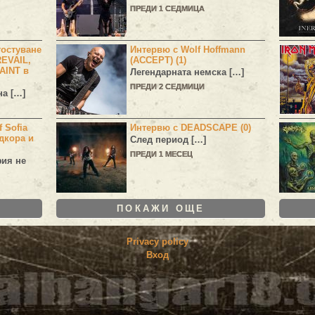
ПРЕДИ 1 СЕДМИЦА
остуване
Интервю с Wolf Hoffmann
EVAIL,
(ACCEPT) (1)
AINT в
Легендарната немска […]
ПРЕДИ 2 СЕДМИЦИ
а […]
 Sofia
Интервю с DEADSCAPE (0)
дкора и
След период […]
ПРЕДИ 1 МЕСЕЦ
фия не
ПОКАЖИ ОЩЕ
Privacy policy
Вход