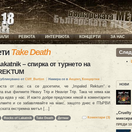
ИАЛИ
РЕВЮТА
ИНТЕРВЮТА
КОНЦЕРТИ
ЗА НАС
ети
Take Death
След
akatnik – спирка от турнето на
 REKTUM
убликувано от
Cliff_Burton
Намира се в
Акцент
,
Концертни
НОВИ
оста от вас са се досетили, че „Impaled Rektum“ е
а във филмите Heavy Trip и Heavier Trip. Така че няма как
да идва у нас. И както добре предложи някой в коментарите
илмите и се забавлявайте на макс, защото днес е ПЪРВИ
ката екстремна метъл […]
„
Cruelty
Коментари (3)
миксира
Rocks of Lakatnik
Take Death
Детмаг
ПРЕДИ 1