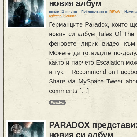
новия албум
преди 13 години
Публикувано от
REYAV
Намира
албуми
,
Новини
Германците Paradox, които щ
новия си албум Tales Of The 
феновете лирик видео към п
Можете да го видите по-долу
както и парчето Escalation мо
и тук. Recommend on Faceboo
Share via MySpace Tweet about
comments […]
Paradox
PARADOX представих
новия си албум