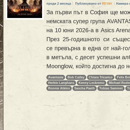
преди 2 месеца
Публикувано от
REYAV
Намира 
За първи път в София ще мож
немската супер група AVANTAS
на 10 юни 2026-а в Asics Aren
През 25-годишното си съще
се превърна в една от най-г
в метъла, с десет успешни ал
Moonglow, който достигна до н
Avantasia
Bob Catley
Chiara Tricarico
Felix B
Herbie Langhans
Kenny Leckremo
Michael Rode
Ronnie Atkins
Sascha Paeth
Tobias Sammet
T