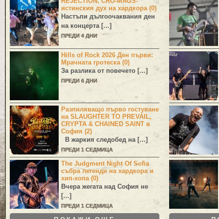
REJECTION, CRO-MAGS-
истинския дух на хардкора (0)
Настъпи дългоочаквания ден
на концерта […]
ПРЕДИ 4 ДНИ
Hills of Rock 2026 Ден първи:
Мрачната гротеска (0)
За разлика от повечето […]
ПРЕДИ 6 ДНИ
Разпиляващо първо гостуване
на SLAUGHTER TO PREVAIL,
CRYPTA & CHAINED SAINT в
София (2)
В жаркия следобед на […]
ПРЕДИ 1 СЕДМИЦА
The Judgment Night Of Sofia
събра легенди на хардкора и
хип-хопа (0)
Вчера жегата над София не
[…]
ПРЕДИ 1 СЕДМИЦА