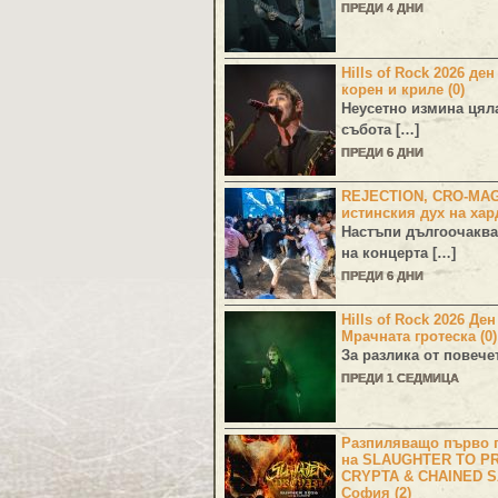
ПРЕДИ 4 ДНИ
Hills of Rock 2026 ден
корен и криле (0)
Неусетно измина цял
събота […]
ПРЕДИ 6 ДНИ
REJECTION, CRO-MA
истинския дух на хар
Настъпи дългоочаква
на концерта […]
ПРЕДИ 6 ДНИ
Hills of Rock 2026 Де
Мрачната гротеска (0)
За разлика от повече
ПРЕДИ 1 СЕДМИЦА
Разпиляващо първо г
на SLAUGHTER TO PR
CRYPTA & CHAINED S
София (2)