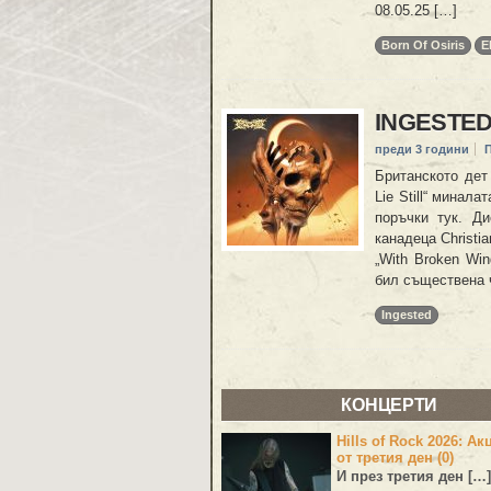
08.05.25 […]
Born Of Osiris
E
INGESTED 
преди 3 години
Британското дет
Lie Still“ минал
поръчки тук. Д
канадеца Christi
„With Broken Wi
бил съществена 
Ingested
КОНЦЕРТИ
Hills of Rock 2026: Ак
от третия ден (0)
И през третия ден […]