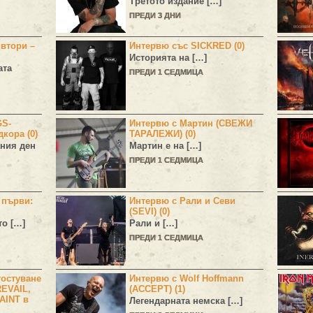
Третото издание […]
ПРЕДИ 3 ДНИ
 втори –
Интервю със SICKRED (0)
Историята на […]
ата
ПРЕДИ 1 СЕДМИЦА
GS-
Интервю с Мартин (СВЕЖИ
дкора (0)
ТАРАЛЕЖИ) (0)
ния ден
Мартин е на […]
ПРЕДИ 1 СЕДМИЦА
н първи:
Интервю с Рали и Севи
(SEVI) (0)
то […]
Рали и […]
ПРЕДИ 1 СЕДМИЦА
остуване
Интервю с Wolf Hoffmann
EVAIL,
(ACCEPT) (1)
AINT в
Легендарната немска […]