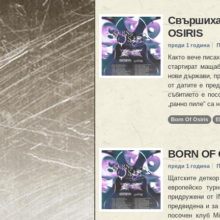
Свършиха
OSIRIS
преди 1 година
П
Както вече писа
стартират мащаб
нови държави, 
от датите е пре
събитието е пос
„ранно пиле“ са 
Born Of Osiris
E
BORN OF O
преди 1 година
П
Щатските деткор
европейско тур
придружени от 
предвидена и за
посочен клуб Mi