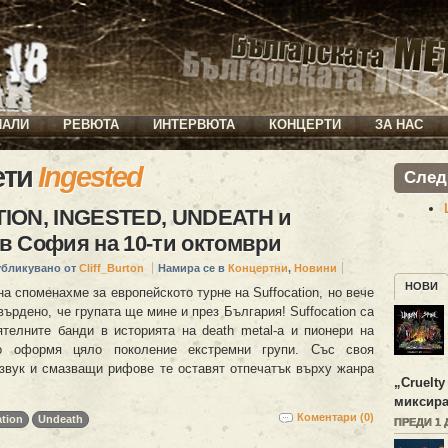
ИАЛИ
РЕВЮТА
ИНТЕРВЮТА
КОНЦЕРТИ
ЗА НАС
ети
Ingested
След
ION, INGESTED, UNDEATH и
 София на 10-ти октомври
убликувано от
Cliff_Burton
Намира се в
Концертни
,
Новини
НОВИ
а споменахме за европейското турне на Suffocation, но вече
ърдено, че групата ще мине и през България! Suffocation са
ятелните банди в историята на death metal-а и пионери на
то оформя цяло поколение екстремни групи. Със своя
звук и смазващи рифове те оставят отпечатък върху жанра
„
Cruelty
миксира
Коментари (0)
ation
Undeath
ПРЕДИ 1 