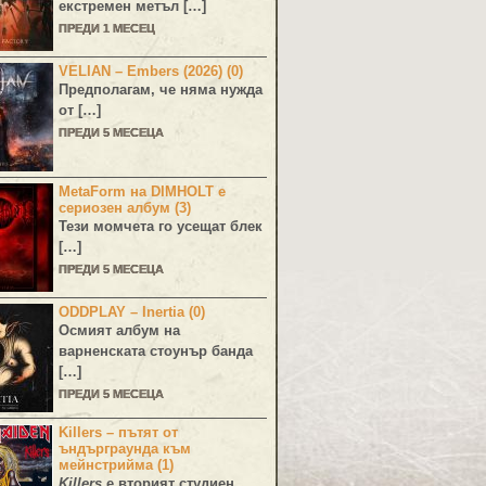
екстремен метъл […]
ПРЕДИ 1 МЕСЕЦ
VELIAN – Embers (2026) (0)
Предполагам, че няма нужда
от […]
ПРЕДИ 5 МЕСЕЦА
MetaForm на DIMHOLT е
сериозен албум (3)
Тези момчета го усещат блек
[…]
ПРЕДИ 5 МЕСЕЦА
ODDPLAY – Inertia (0)
Осмият албум на
варненската стоунър банда
[…]
ПРЕДИ 5 МЕСЕЦА
Killers – пътят от
ъндърграунда към
мейнстрийма (1)
Killers
е вторият студиен