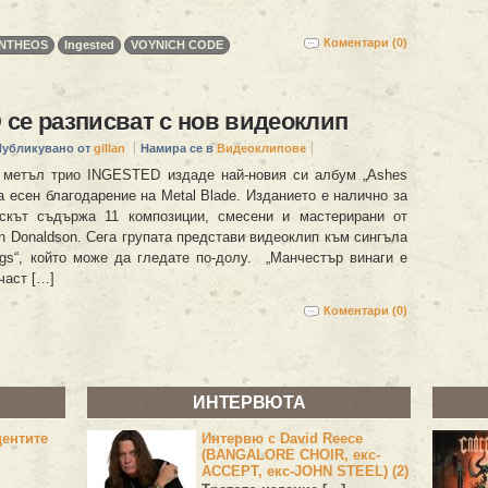
Коментари (0)
NTHEOS
Ingested
VOYNICH CODE
се разписват с нов видеоклип
Публикувано от
gillan
Намира се в
Видеоклипове
 метъл трио INGESTED издаде най-новия си албум „Ashes
ата есен благодарение на Metal Blade. Изданието е налично за
искът съдържа 11 композиции, смесени и мастерирани от
an Donaldson. Сега групата представи видеоклип към сингъла
ngs“, който може да гледате по-долу. „Манчестър винаги е
част […]
Коментари (0)
ИНТЕРВЮТА
центите
Интервю с David Reece
(BANGALORE CHOIR, екс-
ACCEPT, екс-JOHN STEEL) (2)