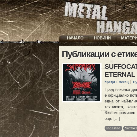
НАЧАЛО
НОВИНИ
МАТЕР
Публикации с етик
SUFFOCAT
ETERNAL в
преди 1 месец
П
Пред няколко ден
е официално потв
една от най-вли
техниката, коя
безкомпромисен 
още […]
Ingested
Suffoc