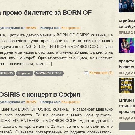
 промо билетите за BORN OF
стрийм
си алб
убликувано от
REYAV
Намира се в
Концертни
ПРЕДИ 1 
хме, щатските деткор маниаци BORN OF OSIRIS обявиха, че
но европейско турне през пролетта. Те ще свирят в много
придружени от INGESTED, ENTHEOS и VOYNICH CODE. Една
двидена и за нашата столица, а именно 23 май. За място на
очен клуб Mixtape5. Организаторите съобщиха, че билетите
предсто
напълно изчерпани, само […]
Hammer
Коментари (1)
ПРЕДИ 2 
NTHEOS
Ingested
VOYNICH CODE
SIRIS с концерт в София
LINKIN 
убликувано от
REYAV
Намира се в
Концертни
тръгне 
 маниаци BORN OF OSIRIS обявиха, че стартират мащабно
прослед
не през пролетта. Те ще свирят в много нови държави,
ПРЕДИ 2 
INGESTED, ENTHEOS и VOYNICH CODE. Една от датите е
 нашата столица, а именно 23 май. За място на събитието е
xtape5. Очакваме потвърждение от родните организатори.