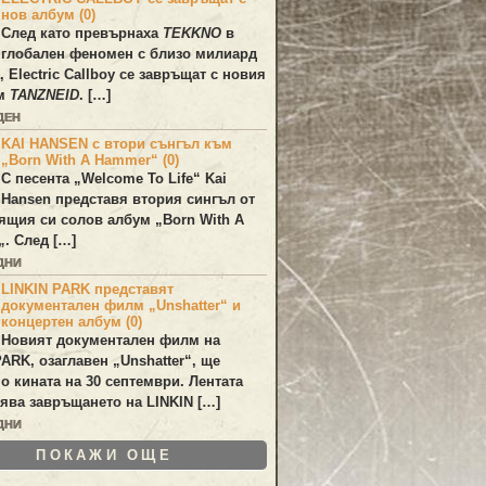
нов албум (0)
След като превърнаха
TEKKNO
в
глобален феномен с близо милиард
а,
Electric Callboy
се завръщат с новия
ум
TANZNEID
. […]
ДЕН
KAI HANSEN с втори сънгъл към
„Born With A Hammer“ (0)
С песента „
Welcome To Life
“
Kai
Hansen
представя втория сингъл от
ящия си солов албум „
Born With A
„. След […]
ДНИ
LINKIN PARK представят
документален филм „Unshatter“ и
концертен албум (0)
Новият документален филм на
PARK
, озаглавен
„Unshatter“
, ще
по кината на 30 септември. Лентата
ява завръщането на
LINKIN
[…]
ДНИ
ПОКАЖИ ОЩЕ