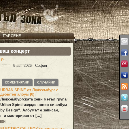
ТЪРСЕНЕ
ващ концерт
LP
9 авг. 2026 - София
КОМЕНТИРАНИ
СЛУЧАЙНИ
URBAN SPINE от Люксембург с
дебютен албум (0)
Люксембургската хеви метъл група
Urban Spine
издаде новия си албум
 by Design
“. Албумът е записан,
н и мастериран от […]
ДЕН
ELECTRIC CALLBOY се завръщат с