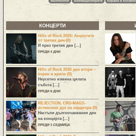
Wolfmother
Анимационерите
Керана и Космон
КОНЦЕРТИ
Hills of Rock 2026: Акцентите
от третия ден (0)
И през третия ден […]
ПРЕДИ 4 ДНИ
Hills of Rock 2026 ден втори –
корен и криле (0)
Неусетно измина цялата
събота […]
ПРЕДИ 6 ДНИ
REJECTION, CRO-MAGS-
истинския дух на хардкора (0)
Настъпи дългоочаквания ден
на концерта […]
ПРЕДИ 1 СЕДМИЦА