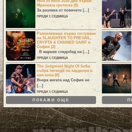
Hills of Rock 2026 Ден първи:
Мрачната гротеска (0)
За разлика от повечето […]
ПРЕДИ 1 СЕДМИЦА
Разпиляващо първо гостуване
на SLAUGHTER TO PREVAIL,
CRYPTA & CHAINED SAINT в
София (2)
В жаркия следобед на […]
ПРЕДИ 1 СЕДМИЦА
The Judgment Night Of Sofia
събра легенди на хардкора и
хип-хопа (0)
Вчера жегата над София не
[…]
ПРЕДИ 1 СЕДМИЦА
ПОКАЖИ ОЩЕ
П