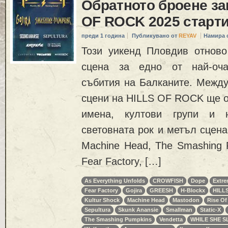
Обратното броене за
OF ROCK 2025 старти
преди 1 година
Публикувано от
REYAV
Намира 
Този уикенд Пловдив отнов
сцена за едно от най-оча
събития на Балканите. Между
сцени на HILLS OF ROCK ще о
имена, култови групи и 
световната рок и метъл сцена.
Machine Head, The Smashing 
Fear Factory, […]
As Everything Unfolds
CROWFISH
Dope
Extr
Fear Factory
Gojira
GREESH
H-Blockx
HILL
Kultur Shock
Machine Head
Mastodon
Rise Of
Sepultura
Skunk Anansie
Smallman
Static-X
The Smashing Pumpkins
Vendetta
WHILE SHE S