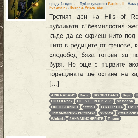
преди 1 година
Публикувано от
Patchouli
Намир
Концертни
,
Новини
,
Репортажи
Третият ден на Hills of R
публиката с безмилостна жег
къде да се скриеш нито под 
нито в редиците от фенове, к
следобед бяха готови за п
буря. Но още с първите ако
горещината ще остане на за
[…]
ARIKA ADAMS
Darzz
DO SHO BAND
Dope
H
Hills Of Rock
HILLS OF ROCK 2025
Mastodon
OUCH BLANKET
Static-X
TARALESHTA
The Le
THE SMASHING PUPMKINS
VUKOVI
WHILE SHE 
Wickeda
АНИМАЦИОНЕРИТЕ
Тъмно