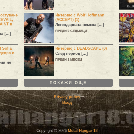
остуване
Интервю с Wolf Hoffmann
EVAIL,
(ACCEPT) (1)
AINT в
Легендарната немска […]
ПРЕДИ 2 СЕДМИЦИ
а […]
 Sofia
Интервю с DEADSCAPE (0)
дкора и
След период […]
ПРЕДИ 1 МЕСЕЦ
фия не
ПОКАЖИ ОЩЕ
Privacy policy
Вход
Copyright ©
2026
Metal Hangar 18