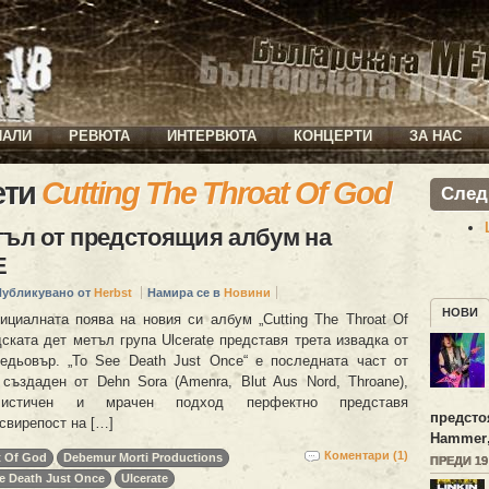
ИАЛИ
РЕВЮТА
ИНТЕРВЮТА
КОНЦЕРТИ
ЗА НАС
ети
Cutting The Throat Of God
След
гъл от предстоящия албум на
E
Публикувано от
Herbst
Намира се в
Новини
НОВИ
циалната поява на новия си албум „Cutting The Throat Of
ската дет метъл група Ulcerate представя трета извадка от
дьовър. „To See Death Just Once“ е последната част от
 създаден от Dehn Sora (Amenra, Blut Aus Nord, Throane),
листичен и мрачен подход перфектно представя
предсто
свирепост на […]
Hammer
Коментари (1)
t Of God
Debemur Morti Productions
ПРЕДИ 1
e Death Just Once
Ulcerate