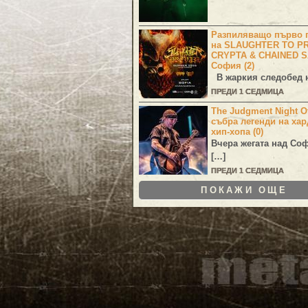
Разпиляващо първо г
на SLAUGHTER TO PR
CRYPTA & CHAINED S
София (2)
В жаркия следобед н
ПРЕДИ 1 СЕДМИЦА
The Judgment Night Of
събра легенди на хар
хип-хопа (0)
Вчера жегата над Со
[…]
ПРЕДИ 1 СЕДМИЦА
ПОКАЖИ ОЩЕ