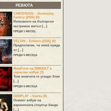
РЕВЮТА
CARCEROUS – Doomsday
Factory (2026) (0)
Излизането на български
екстремен метъл […]
ПРЕДИ 1 МЕСЕЦ
VELIAN – Embers (2026) (0)
Предполагам, че няма нужда
от […]
ПРЕДИ 5 МЕСЕЦА
MetaForm на DIMHOLT е
сериозен албум (3)
Тези момчета го усещат блек
[…]
ПРЕДИ 5 МЕСЕЦА
ODDPLAY – Inertia (0)
Осмият албум на
варненската стоунър банда
[…]