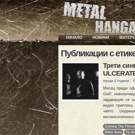
НАЧАЛО
НОВИНИ
МАТЕР
Публикации с етик
Трети син
ULCERAT
преди 2 години
Месец преди офи
God“, новозеланд
задаващия се ше
видео триптиха,
чиято сюрреа
меланхоличната 
Cutting The Throa
Dehn Sora
To Se