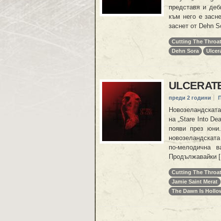
представя и деб
към него е засн
заснет от Dehn 
Cutting The Throa
Dehn Sora
Ulcer
ULCERATE
преди 2 години
Новозеландската
на „Stare Into De
появи през юни.
новозеландската
по-мелодична в
Продължавайки 
Cutting The Throa
Jamie Saint Merat
The Dawn Is Hollo