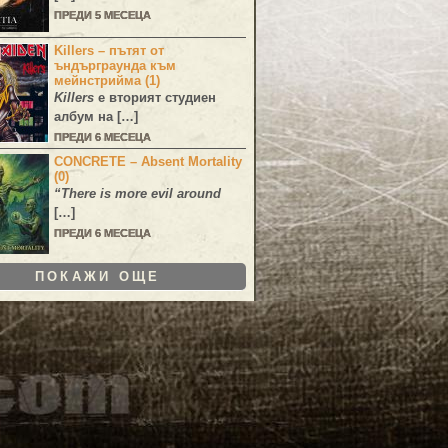
ПРЕДИ 5 МЕСЕЦА
Killers – пътят от
ъндърграунда към
мейнстрийма (1)
Killers
е вторият студиен
албум на […]
ПРЕДИ 6 МЕСЕЦА
CONCRETE – Absent Mortality
(0)
“There is more evil around
[…]
ПРЕДИ 6 МЕСЕЦА
ПОКАЖИ ОЩЕ