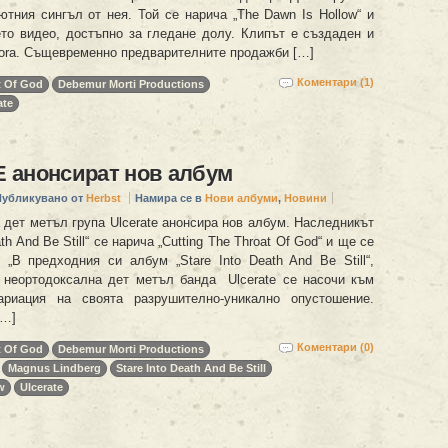
ютния сингъл от нея. Той се нарича „The Dawn Is Hollow“ и
ето видео, достъпно за гледане долу. Клипът е създаден и
Sora. Същевременно предварителните продажби […]
Коментари (1)
t Of God
Debemur Morti Productions
ate
 анонсират нов албум
Публикувано от
Herbst
Намира се в
Нови албуми
,
Новини
 дет метъл група Ulcerate анонсира нов албум. Наследникът
ath And Be Still“ се нарича „Cutting The Throat Of God“ и ще се
 „В предходния си албум „Stare Into Death And Be Still“,
 неортодоксална дет метъл банда Ulcerate се насочи към
ариация на своята разрушително-уникално опустошение.
[…]
Коментари (0)
t Of God
Debemur Morti Productions
Magnus Lindberg
Stare Into Death And Be Still
w
Ulcerate