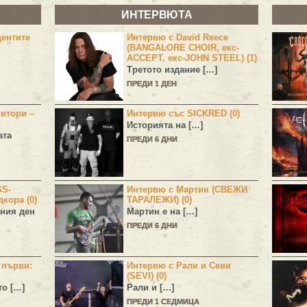
ИНТЕРВЮТА
центите
Интервю с David Reece
(BANGALORE CHOIR, екс-
ACCEPT, екс-JOHN STEEL) (1)
Третото издание […]
ПРЕДИ 1 ДЕН
 втори –
Интервю със SICKRED (0)
Историята на […]
ата
ПРЕДИ 6 ДНИ
GS-
Интервю с Мартин (СВЕЖИ
дкора (0)
ТАРАЛЕЖИ) (0)
ния ден
Мартин е на […]
ПРЕДИ 6 ДНИ
н първи:
Интервю с Рали и Севи
(SEVI) (0)
то […]
Рали и […]
ПРЕДИ 1 СЕДМИЦА