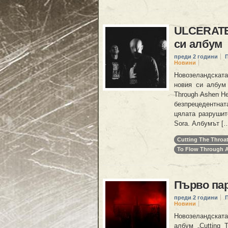
ULCERATE 
си албум
преди 2 години
Новини
Новозеландската
новия си албум 
Through Ashen He
безпрецедентна
цялата разрушит
Sora. Албумът [
Cutting The Throa
To Flow Through 
Първо пар
преди 2 години
Новини
Новозеландската
албум „Cutting 