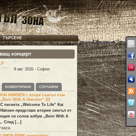
ТЪРСЕНЕ
ващ концерт
LP
9 авг. 2026 - София
КОМЕНТИРАНИ
СЛУЧАЙНИ
KAI HANSEN с втори сънгъл към
„Born With A Hammer“ (0)
С песента „
Welcome To Life
“
Kai
Hansen
представя втория сингъл от
ящия си солов албум „
Born With A
„. След […]
9 ЧАСА
LINKIN PARK представят