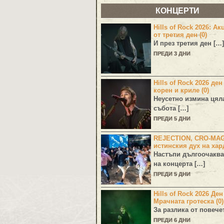
КОНЦЕРТИ
Hills of Rock 2026: Ак
от третия ден (0)
И през третия ден […]
ПРЕДИ 3 ДНИ
Hills of Rock 2026 ден
корен и криле (0)
Неусетно измина цял
събота […]
ПРЕДИ 5 ДНИ
REJECTION, CRO-MA
истинския дух на хар
Настъпи дългоочаква
на концерта […]
ПРЕДИ 5 ДНИ
Hills of Rock 2026 Де
Мрачната гротеска (0)
За разлика от повече
ПРЕДИ 6 ДНИ