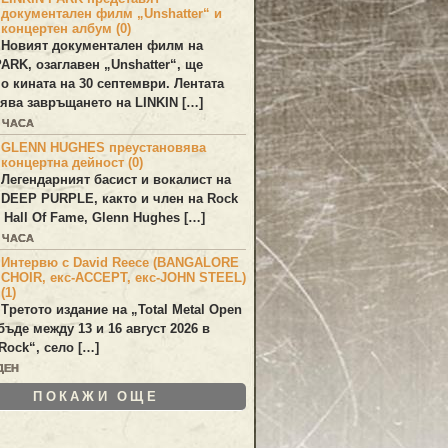
документален филм „Unshatter“ и
концертен албум (0)
Новият документален филм на
PARK
, озаглавен
„Unshatter“
, ще
по кината на 30 септември. Лентата
ява завръщането на
LINKIN
[…]
9 ЧАСА
GLENN HUGHES преустановява
концертна дейност (0)
Легендарният басист и вокалист на
DEEP PURPLE
, както и член на Rock
 Hall Of Fame,
Glenn Hughes
[…]
9 ЧАСА
Интервю с David Reece (BANGALORE
CHOIR, екс-ACCEPT, екс-JOHN STEEL)
(1)
Третото издание на „Total Metal Open
бъде между 13 и 16 август 2026 в
Rock“, село […]
ДЕН
ПОКАЖИ ОЩЕ