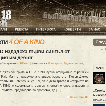
ИАЛИ
РЕВЮТА
ИНТЕРВЮТА
КОНЦЕРТИ
ЗА НАС
ети
4 OF A KIND
След
ND издадоха първи сингъл от
щия им дебют
убликувано от
REYAV
Намира се в
Български
,
Видеоклипове
,
НОВИ
а джаз-рок група 4 OF A KIND пусна официално първия си
 ‘Pale Man’ е придружена с видео, заснето от Петър Димов
столичния Patches Blues Bar, от където тръгва и историята на
A KIND е сформирана съвсем спонтанно след инцидент и
 групата, предвидена по програма, да […]
„
Cruelty
миксира
Коментари (0)
ПРЕДИ 2