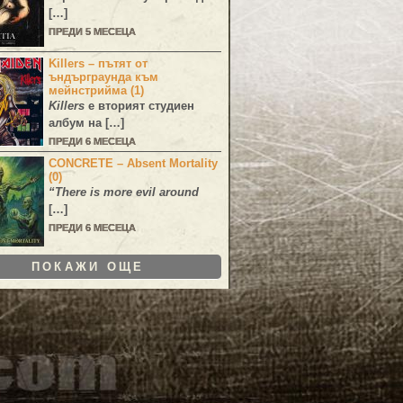
[…]
ПРЕДИ 5 МЕСЕЦА
Killers – пътят от
ъндърграунда към
мейнстрийма (1)
Killers
е вторият студиен
албум на […]
ПРЕДИ 6 МЕСЕЦА
CONCRETE – Absent Mortality
(0)
“There is more evil around
[…]
ПРЕДИ 6 МЕСЕЦА
ПОКАЖИ ОЩЕ