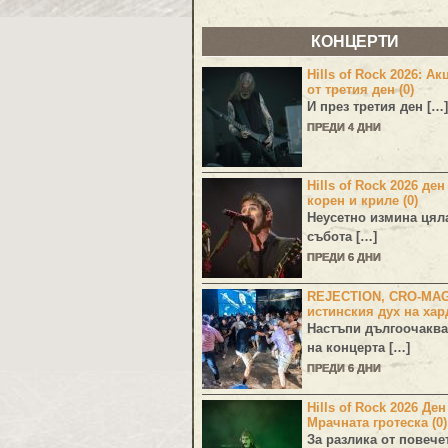
КОНЦЕРТИ
Hills of Rock 2026: Ак
от третия ден (0)
И през третия ден […]
ПРЕДИ 4 ДНИ
Hills of Rock 2026 ден
корен и криле (0)
Неусетно измина цял
събота […]
ПРЕДИ 6 ДНИ
REJECTION, CRO-MA
истинския дух на хар
Настъпи дългоочаква
на концерта […]
ПРЕДИ 6 ДНИ
Hills of Rock 2026 Де
Мрачната гротеска (0)
За разлика от повече