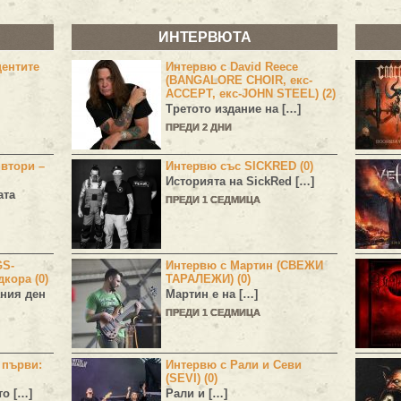
ИНТЕРВЮТА
центите
Интервю с David Reece
(BANGALORE CHOIR, екс-
ACCEPT, екс-JOHN STEEL) (2)
Третото издание на […]
ПРЕДИ 2 ДНИ
 втори –
Интервю със SICKRED (0)
Историята на
SickRed
[…]
ата
ПРЕДИ 1 СЕДМИЦА
GS-
Интервю с Мартин (СВЕЖИ
дкора (0)
ТАРАЛЕЖИ) (0)
ния ден
Мартин е на […]
ПРЕДИ 1 СЕДМИЦА
н първи:
Интервю с Рали и Севи
(SEVI) (0)
то […]
Рали и […]