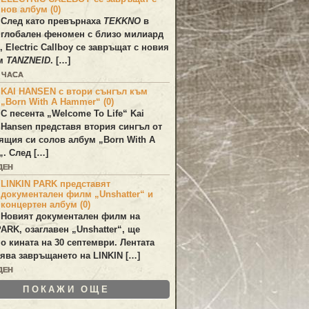
нов албум (0)
След като превърнаха
TEKKNO
в
глобален феномен с близо милиард
а,
Electric Callboy
се завръщат с новия
ум
TANZNEID
. […]
1 ЧАСА
KAI HANSEN с втори сънгъл към
„Born With A Hammer“ (0)
С песента „
Welcome To Life
“
Kai
Hansen
представя втория сингъл от
ящия си солов албум „
Born With A
„. След […]
ДЕН
LINKIN PARK представят
документален филм „Unshatter“ и
концертен албум (0)
Новият документален филм на
PARK
, озаглавен
„Unshatter“
, ще
по кината на 30 септември. Лентата
ява завръщането на
LINKIN
[…]
ДЕН
ПОКАЖИ ОЩЕ