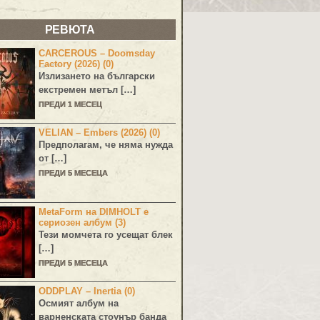
РЕВЮТА
CARCEROUS – Doomsday
Factory (2026) (0)
Излизането на български
екстремен метъл […]
ПРЕДИ 1 МЕСЕЦ
VELIAN – Embers (2026) (0)
Предполагам, че няма нужда
от […]
ПРЕДИ 5 МЕСЕЦА
MetaForm на DIMHOLT е
сериозен албум (3)
Тези момчета го усещат блек
[…]
ПРЕДИ 5 МЕСЕЦА
ODDPLAY – Inertia (0)
Осмият албум на
варненската стоунър банда