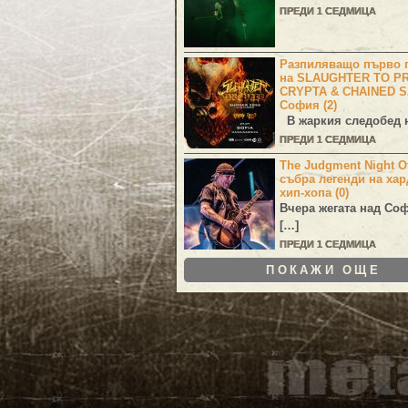
ПРЕДИ 1 СЕДМИЦА
Разпиляващо първо г
на SLAUGHTER TO PR
CRYPTA & CHAINED S
София (2)
В жаркия следобед н
ПРЕДИ 1 СЕДМИЦА
The Judgment Night Of
събра легенди на хар
хип-хопа (0)
Вчера жегата над Со
[…]
ПРЕДИ 1 СЕДМИЦА
ПОКАЖИ ОЩЕ