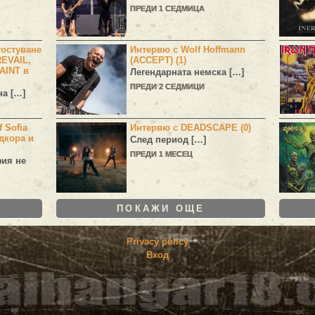
ПРЕДИ 1 СЕДМИЦА
остуване
Интервю с Wolf Hoffmann
EVAIL,
(ACCEPT) (1)
AINT в
Легендарната немска […]
ПРЕДИ 2 СЕДМИЦИ
а […]
 Sofia
Интервю с DEADSCAPE (0)
дкора и
След период […]
ПРЕДИ 1 МЕСЕЦ
фия не
ПОКАЖИ ОЩЕ
Privacy policy
Вход