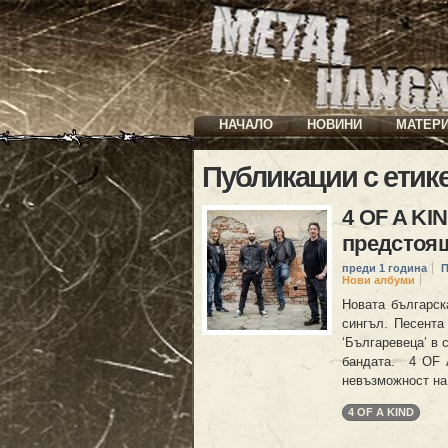
НАЧАЛО
НОВИНИ
МАТЕР
Публикации с етик
4 OF A KI
предстоя
преди 1 година
П
Нови албуми
Новата българск
сингъл. Песента
‘Българевеца’ в 
бандата. 4 OF 
невъзможност на
4 OF A KIND