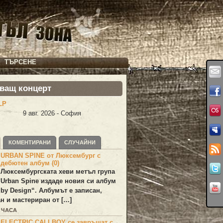
ТЪРСЕНЕ
ващ концерт
LP
9 авг. 2026 - София
КОМЕНТИРАНИ
СЛУЧАЙНИ
URBAN SPINE от Люксембург с
дебютен албум (0)
Люксембургската хеви метъл група
Urban Spine
издаде новия си албум
 by Design
“. Албумът е записан,
н и мастериран от […]
1 ЧАСА
ELECTRIC CALLBOY се завръщат с