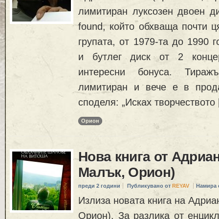
лимитиран луксозен двоен ди
found, който обхваща почти ц
групата, от 1979-та до 1990 
и бутлег диск от 2 конце
интересни бонуса. Тиражъ
лимитиран и вече е в прод
споделя: „Исках творчеството
Орион
Нова книга от Адриа
Малък, Орион)
преди 2 години
Публикувано от
REYAV
Намира 
Излиза новата книга на Адриа
Орион). За разлика от енцик