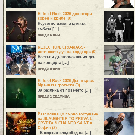
Hills of Rock 2026 ден втори –
корен и криле (0)
Неусетно измина цялата
събота […]
ПРЕДИ 5 ДНИ
REJECTION, CRO-MAGS-
истинския дух на хардкора (0)
Настъпи дългоочаквания ден
на концерта […]
ПРЕДИ 5 ДНИ
Hills of Rock 2026 Ден първи:
Мрачната гротеска (0)
За разлика от повечето […]
ПРЕДИ 1 СЕДМИЦА
Разпиляващо първо гостуване
на SLAUGHTER TO PREVAIL,
CRYPTA & CHAINED SAINT в
София (2)
В жаркия следобед на […]