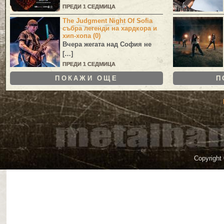
ПРЕДИ 1 СЕДМИЦА
The Judgment Night Of Sofia
събра легенди на хардкора и
хип-хопа (0)
Вчера жегата над София не
[…]
ПРЕДИ 1 СЕДМИЦА
ПОКАЖИ ОЩЕ
П
Copyright