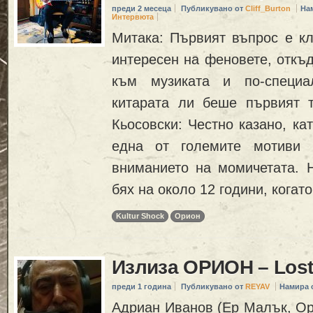
преди 2 месеца
Публикувано от
Cliff_Burton
На
Интервюта
Митака: Първият въпрос е кл
интересен на феновете, откъ
към музиката и по-специ
китарата ли беше първият 
Кьосовски: Честно казано, ка
една от големите мотиви 
вниманието на момичетата. Н
бях на около 12 години, когат
Kultur Shock
Орион
Излиза ОРИОН – Lost
преди 1 година
Публикувано от
REYAV
Намира 
Адриан Иванов (Ер Малък, Ор