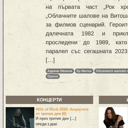
на първата част „Рок хро
„Облачните шалове на Витоша
за филмов сценарий. Герои
далечната 1982 и прик
проследени до 1989, като
паралел със сегашната 2023
[…]
Адриан Иванов
Ер Малък
Облачните шалове 
Орион
КОНЦЕРТИ
Hills of Rock 2026: Акцентите
от третия ден (0)
И през третия ден […]
ПРЕДИ 3 ДНИ