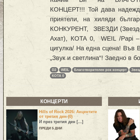
КОНЦЕРТ!!! Той дава надежда
приятели, на хиляди българ
КОНКУРЕНТ, ЗВЕЗДИ (Звездо
Ахат), КОТА 0, WEIL /Papi –
цигулка/ На една сцена! Във 
„Звук и светлина“! Заедно в б
D2
WEIL
Благотворителен рок концерт
Звез
КОТА 0
КОНЦЕРТИ
Hills of Rock 2026: Акцентите
от третия ден (0)
И през третия ден […]
ПРЕДИ 5 ДНИ