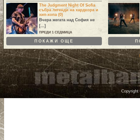
The Judgment Night Of Sofia
събра легенди на хардкора и
хип-хопа (0)
Вчера жегата над София не
[…]
ПРЕДИ 1 СЕДМИЦА
ПОКАЖИ ОЩЕ
П
Copyright