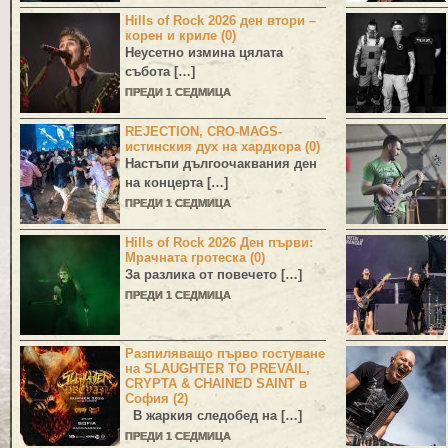
Hills of Rock 2026 ден втори –
корен и криле (0)
Неусетно измина цялата
събота […]
ПРЕДИ 1 СЕДМИЦА
REJECTION, CRO-MAGS-
истинския дух на хардкора (0)
Настъпи дългоочаквания ден
на концерта […]
ПРЕДИ 1 СЕДМИЦА
Hills of Rock 2026 Ден първи:
Мрачната гротеска (0)
За разлика от повечето […]
ПРЕДИ 1 СЕДМИЦА
Разпиляващо първо гостуване
на SLAUGHTER TO PREVAIL,
CRYPTA & CHAINED SAINT в
София (2)
В жаркия следобед на […]
ПРЕДИ 1 СЕДМИЦА