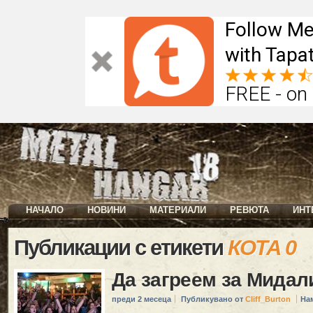
Follow Me
with Tapat
FREE - on
НАЧАЛО
НОВИНИ
МАТЕРИАЛИ
РЕВЮТА
ИНТ
Публикации с етикети
КОТА 0
Да загреем за Мидал
преди 2 месеца
Публикувано от
Cliff_Burton
На