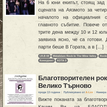
На 6 юни екипът, стоящ зад
сцената на Аязмото за четир
началото на официалния о
главното събитие. Повече о
трите дена между 10 и 12 юли
заявиха ясно, че са готови.
парти беше В Гората, а в […]
I.R.B 69
Midalidare Rock In The Wine Valley
Rock
Конкурент
КОТА 0
Благотворителен рок
Велико Търново
преди 13 години
Публикувано от
A-Lex
Намира 
Вижте поканата за благотвор
Каним Ви на БЛАГОТ