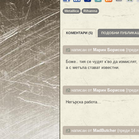
Metallica
Rihanna
КОМЕНТАРИ (5)
ПОДОБНИ ПУБЛИКА
#1
написан от
Марин Борисов
(преди 
Боже.. тия се чудят к’во да измислят
а с метъла стават известни.
#2
написан от
Марин Борисов
(преди 
Негърска работа…
#3
написан от
MadButcher
(преди 14 г