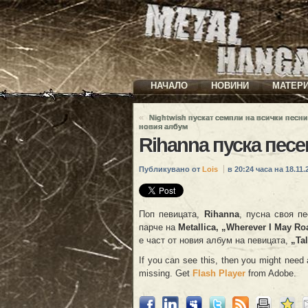
НАЧАЛО
НОВИНИ
МАТЕР
«
Nightwish пускат семпли на всички песни
новия албум
Rihanna пуска песен
Публикувано от
Lois
в 20:24 часа на 18.11.2
Поп певицата,
Rihanna
, пусна своя п
парче на
Metallica, „Wherever I May R
е част от новия албум на певицата,
„Tal
If you can see this, then you might need a
missing. Get
Flash Player
from Adobe.