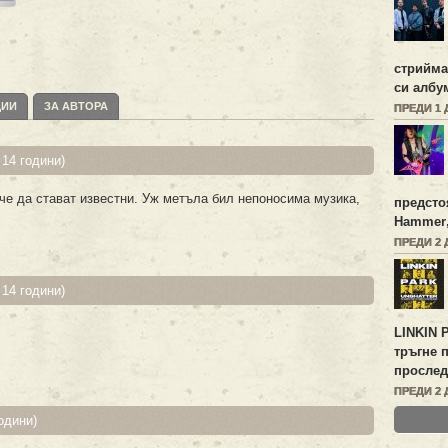
стрийм
си албу
ЦИИ
ЗА АВТОРА
ПРЕДИ 1 
14 години)
, че да стават известни. Уж метъла бил непоносима музика,
предсто
Hammer
ПРЕДИ 2 
14 години)
LINKIN 
тръгне 
прослед
ПРЕДИ 2 
одини)