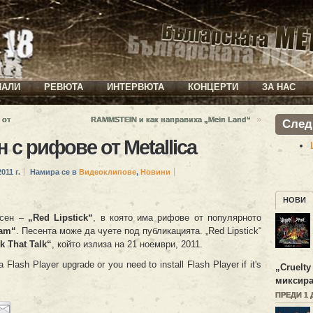
ИАЛИ
РЕВЮТА
ИНТЕРВЮТА
КОНЦЕРТИ
ЗА НАС
»
 от
RAMMSTEIN и как направиха „Mein Land“
След
 с рифове от Metallica
011 г.
Намира се в
Видеоклипове
,
Новини
НОВИ
есен –
„Red Lipstick“
, в която има рифове от популярното
oam“
. Песента може да чуете под публикацията. „Red Lipstick“
k That Talk“
, който излиза на 21 ноември, 2011.
 Flash Player upgrade or you need to install Flash Player if it's
„
Cruelty
миксира
ПРЕДИ 1 