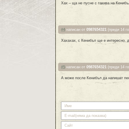
Хах – ща не пусне с такива на Кенибъ
#4
написан от
0987654321
(преди 14 г
Хахахах, с Кенибъл ще е интересно, д
#5
написан от
0987654321
(преди 14 г
А може после Кенибъл да напишат пес