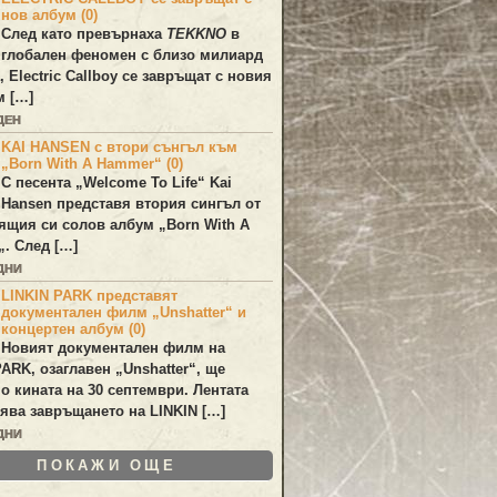
нов албум (0)
След като превърнаха
TEKKNO
в
глобален феномен с близо милиард
а,
Electric Callboy
се завръщат с новия
м […]
ДЕН
KAI HANSEN с втори сънгъл към
„Born With A Hammer“ (0)
С песента „
Welcome To Life
“
Kai
Hansen
представя втория сингъл от
ящия си солов албум „
Born With A
„. След […]
ДНИ
LINKIN PARK представят
документален филм „Unshatter“ и
концертен албум (0)
Новият документален филм на
PARK
, озаглавен
„Unshatter“
, ще
по кината на 30 септември. Лентата
ява завръщането на
LINKIN
[…]
ДНИ
ПОКАЖИ ОЩЕ