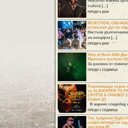
Неусетно измина цял
събота […]
ПРЕДИ 6 ДНИ
REJECTION, CRO-MA
истинския дух на хар
Настъпи дългоочаква
на концерта […]
ПРЕДИ 6 ДНИ
Hills of Rock 2026 Де
Мрачната гротеска (0)
За разлика от повече
ПРЕДИ 1 СЕДМИЦА
Разпиляващо първо г
на SLAUGHTER TO PR
CRYPTA & CHAINED S
София (2)
В жаркия следобед н
ПРЕДИ 1 СЕДМИЦА
The Judgment Night Of
събра легенди на хар
хип-хопа (0)