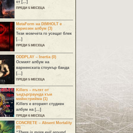
от […]
ПРЕДИ 5 МЕСЕЦА
MetaForm на DIMHOLT е
сериозен албум (3)
Тези момчета го усещат блек
[…]
ПРЕДИ 5 МЕСЕЦА
ODDPLAY – Inertia (0)
Осмият албум на
варненската стоунър банда
[…]
ПРЕДИ 5 МЕСЕЦА
Killers – пътят от
ъндърграунда към
мейнстрийма (1)
Killers
е вторият студиен
албум на […]
ПРЕДИ 6 МЕСЕЦА
CONCRETE – Absent Mortality
(0)
“There is more evil around