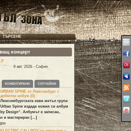
ТЪРСЕНЕ
ващ концерт
LP
9 авг. 2026 - София
КОМЕНТИРАНИ
СЛУЧАЙНИ
URBAN SPINE от Люксембург с
дебютен албум (0)
Люксембургската хеви метъл група
Urban Spine
издаде новия си албум
 by Design
“. Албумът е записан,
н и мастериран […]
ДЕН
ELECTRIC CALLBOY се завръщат с