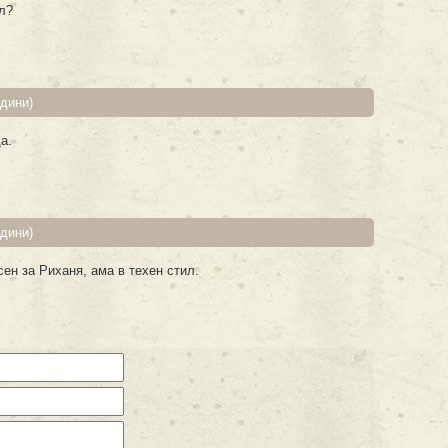
л?
одини)
а.
одини)
ен за Риханя, ама в техен стил.