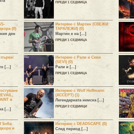
ата
ПРЕДИ 1 СЕДМИЦА
GS-
Интервю с Мартин (СВЕЖИ
дкора (0)
ТАРАЛЕЖИ) (0)
ния ден
Мартин е на […]
ПРЕДИ 1 СЕДМИЦА
н първи:
Интервю с Рали и Севи
(SEVI) (0)
то […]
Рали и […]
ПРЕДИ 1 СЕДМИЦА
остуване
Интервю с Wolf Hoffmann
EVAIL,
(ACCEPT) (1)
AINT в
Легендарната немска […]
ПРЕДИ 2 СЕДМИЦИ
а […]
 Sofia
Интервю с DEADSCAPE (0)
дкора и
След период […]