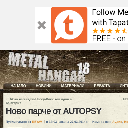
Follow Me
with Tapat
FREE - on
НАЧАЛО
НОВИНИ
МАТЕРИАЛИ
РЕВЮТА
ИНТ
«
Мото легендата Harley-Davidson идва в
HE
България
Ново парче от AUTOPSY
Публикувано от
REYAV
в 12:03 часа на 27.03.2014 г.
Намира се в
Аудио
,
Но