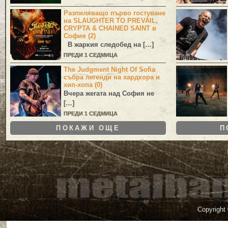
Разпиляващо първо гостуване
на SLAUGHTER TO PREVAIL,
CRYPTA & CHAINED SAINT в
София (2)
В жаркия следобед на […]
ПРЕДИ 1 СЕДМИЦА
The Judgment Night Of Sofia
събра легенди на хардкора и
хип-хопа (0)
Вчера жегата над София не
[…]
ПРЕДИ 1 СЕДМИЦА
ПОКАЖИ ОЩЕ
П
Copyright