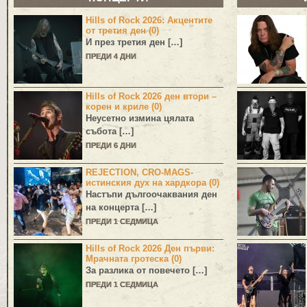
Hills of Rock 2026: Акцентите
от третия ден (0)
И през третия ден […]
ПРЕДИ 4 ДНИ
Hills of Rock 2026 ден втори –
корен и криле (0)
Неусетно измина цялата
събота […]
ПРЕДИ 6 ДНИ
REJECTION, CRO-MAGS-
истинския дух на хардкора (0)
Настъпи дългоочаквания ден
на концерта […]
ПРЕДИ 1 СЕДМИЦА
Hills of Rock 2026 Ден първи:
Мрачната гротеска (0)
За разлика от повечето […]
ПРЕДИ 1 СЕДМИЦА