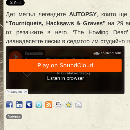
Дет метъл легендите
AUTOPSY
, които ще
“Tourniquets, Hacksaws & Graves”
на 29 а
от резачките в него. ‘The Howling Dea
дванадесетте песни в седмото им студийно т
Autopsy