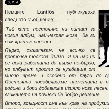
Немците
Lantlôs
публикуваха
следното съобщение:
„Тъй като постоянно ни питат за
новия албум,
най-накрая
мога да ви
дам кратък ъпдейт:
Първо, съжалявам, че всичко се
проточва толкова дълго. И на нас ни
се иска работата да върви по-бързо,
но албумът просто се нуждаеше от
много време и особено от паузи по в
Постоянно подобрявахме парчетата в п
година и дори добавихме изцяло нова песен.
взимането на почивки бе добро решение.
Второ, всъщност сме към края на продукци