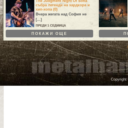
The Judgment Night Of Sofia
събра легенди на хардкора и
хип-хопа (0)
Вчера жегата над София не
[…]
ПРЕДИ 1 СЕДМИЦА
ПОКАЖИ ОЩЕ
П
Copyright