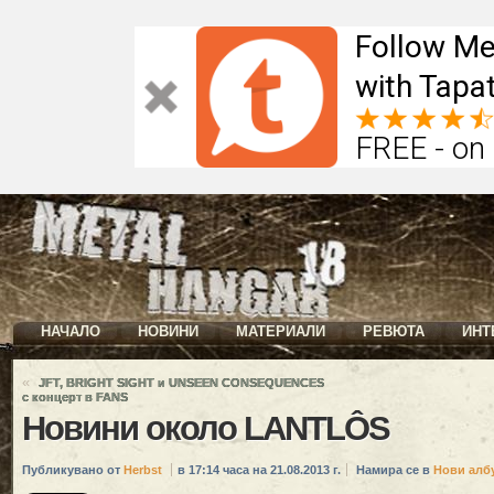
Follow Me
with Tapat
FREE - on
НАЧАЛО
НОВИНИ
МАТЕРИАЛИ
РЕВЮТА
ИНТ
«
JFT, BRIGHT SIGHT и UNSEEN CONSEQUENCES
с концерт в FANS
Новини около LANTLÔS
Публикувано от
Herbst
в 17:14 часа на 21.08.2013 г.
Намира се в
Нови алб