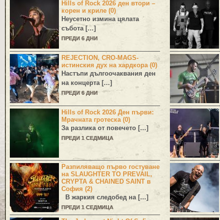
Hills of Rock 2026 ден втори –
корен и криле (0)
Неусетно измина цялата
събота […]
ПРЕДИ 6 ДНИ
REJECTION, CRO-MAGS-
истинския дух на хардкора (0)
Настъпи дългоочаквания ден
на концерта […]
ПРЕДИ 6 ДНИ
Hills of Rock 2026 Ден първи:
Мрачната гротеска (0)
За разлика от повечето […]
ПРЕДИ 1 СЕДМИЦА
Разпиляващо първо гостуване
на SLAUGHTER TO PREVAIL,
CRYPTA & CHAINED SAINT в
София (2)
В жаркия следобед на […]
ПРЕДИ 1 СЕДМИЦА