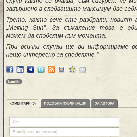
случи както се очаква, съм сигурен, че м
завършено в следващите максимум две сед
Трето, както вече сте разбрали, новият 
„Melting Sun“. За съжаление това е ед
можем да споделим към момента.
При всички случаи ще ви информираме в
нещо интересно за споделяне.“
Lantlôs
КОМЕНТАРИ (0)
ПОДОБНИ ПУБЛИКАЦИИ
ЗА АВТОРА