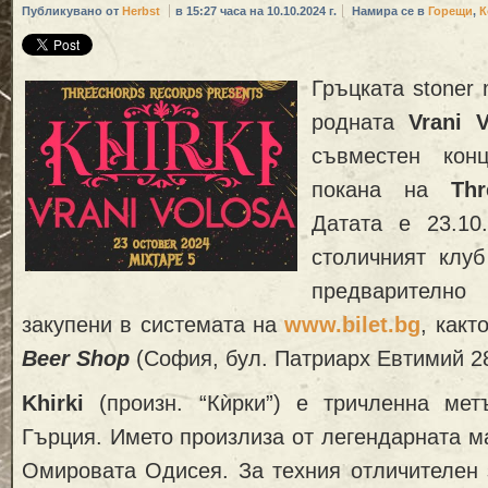
Публикувано от
Herbst
в 15:27 часа на 10.10.2024 г.
Намира се в
Горещи
,
К
Гръцката stoner
родната
Vrani 
съвместен ко
покана на
Th
Датата е 23.10
столичният клу
предварителн
закупени в системата на
www.bilet.bg
, какт
Beer Shop
(София, бул. Патриарх Евтимий 28
Khirki
(произн. “Кѝрки”) е тричленна мет
Гърция. Името произлиза от легендарната м
Омировата Одисея. За техния отличителен 