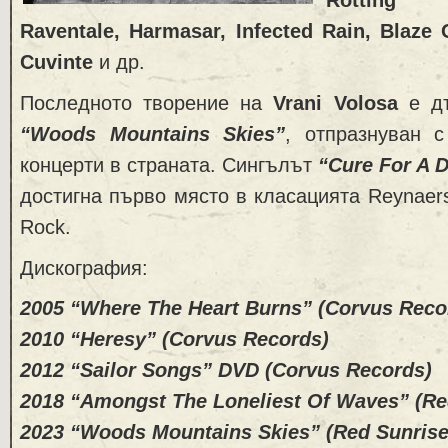
Rotting 
Raventale, Harmasar, Infected Rain, Blaze 
Cuvinte
и др.
Последното творение на
Vrani Volosa
e дъ
“Woods Mountains Skies”
, отпразнуван 
концерти в страната. Сингълът
“Cure For A 
достигна първо място в класацията Reynaers
Rock.
Дискография:
2005 “Where The Heart Burns” (Corvus Reco
2010 “Heresy” (Corvus Records)
2012 “Sailor Songs” DVD (Corvus Records)
2018 “Amongst The Loneliest Of Waves” (Re
2023 “Woods Mountains Skies” (Red Sunrise