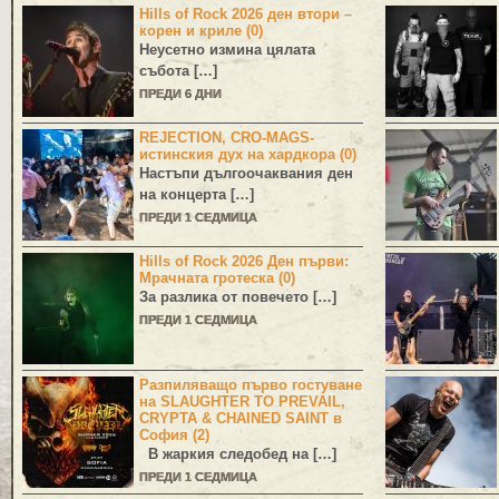
Hills of Rock 2026 ден втори –
корен и криле (0)
Неусетно измина цялата
събота […]
ПРЕДИ 6 ДНИ
REJECTION, CRO-MAGS-
истинския дух на хардкора (0)
Настъпи дългоочаквания ден
на концерта […]
ПРЕДИ 1 СЕДМИЦА
Hills of Rock 2026 Ден първи:
Мрачната гротеска (0)
За разлика от повечето […]
ПРЕДИ 1 СЕДМИЦА
Разпиляващо първо гостуване
на SLAUGHTER TO PREVAIL,
CRYPTA & CHAINED SAINT в
София (2)
В жаркия следобед на […]
ПРЕДИ 1 СЕДМИЦА