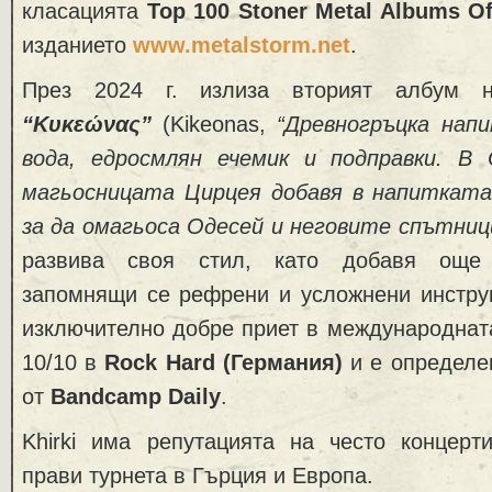
класацията
Top 100 Stoner Metal Albums Of
изданието
www.metalstorm.net
.
През 2024 г. излиза вторият албум
“Κυκεώνας”
(Kikeonas,
“Древногръцка нап
вода, едросмлян ечемик и подправки. В
магьосницата Цирцея добавя в напитката
за да омагьоса Одесей и неговите спътниц
развива своя стил, като добавя още 
запомнящи се рефрени и усложнени инстру
изключително добре приет в международнат
10/10 в
Rock Hard (Германия)
и е определе
от
Bandcamp Daily
.
Khirki има репутацията на често концерт
прави турнета в Гърция и Европа.