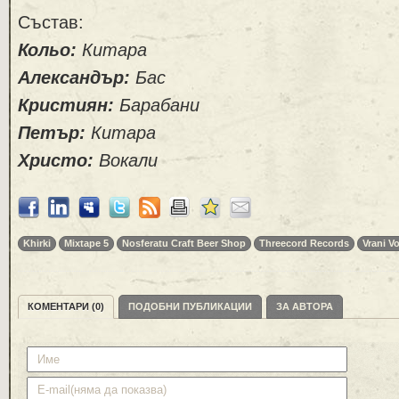
Състав:
Кольо:
Китара
Александър:
Бас
Кристиян:
Барабани
Петър:
Китара
Христо:
Вокали
Khirki
Mixtape 5
Nosferatu Craft Beer Shop
Threecord Records
Vrani V
КОМЕНТАРИ (0)
ПОДОБНИ ПУБЛИКАЦИИ
ЗА АВТОРА