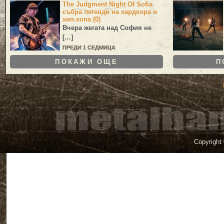
The Judgment Night Of Sofia
събра легенди на хардкора и
хип-хопа (0)
Вчера жегата над София не
[…]
ПРЕДИ 1 СЕДМИЦА
ПОКАЖИ ОЩЕ
П
Copyright