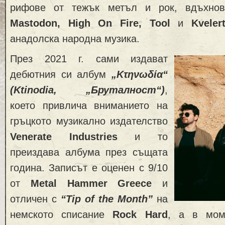
рифове от тежък метъл и рок, вдъхнов
Mastodon, High On Fire, Tool
и
Kveler
анадолска народна музика.
През 2021 г. сами издават
дебютния си албум
„Κτηνωδία“
(Ktinodia, „Бруталност“)
,
което привлича вниманието на
гръцкото музикално издателство
Venerate Industries
и то
преиздава албума през същата
година. Записът е оценен с 9/10
от
Metal Hammer Greece
и
отличен с
“Tip of the Month”
на
немското списание
Rock Hard
, a в мом