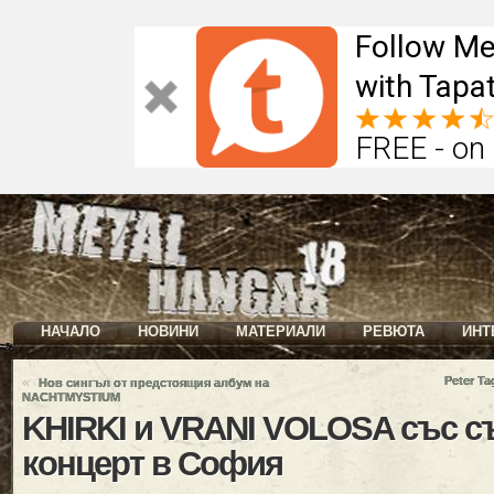
Follow Me
with Tapat
FREE - on
НАЧАЛО
НОВИНИ
МАТЕРИАЛИ
РЕВЮТА
ИНТ
«
Peter Ta
Нов сингъл от предстоящия албум на
NACHTMYSTIUM
KHIRKI и VRANI VOLOSA със с
концерт в София