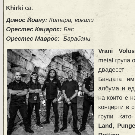
Khirki
са:
Димос Йоану:
Китара, вокали
Орестес Кацарос:
Бас
Орестес Маврос:
Барабани
Vrani Volos
metal група 
двадесет 
Бандата им
албума и ед
на които е 
концерти в с
групи кат
Land, Punge