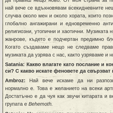
най вече се вдъхновявам всекидневните неща
случва около мен и около хората, които поз
глобално ангажирани и едновременно анти-
религиозни, утопични и хаотични. Музиката н
жанрове, където е подчертан предимно бл
Когато създаваме нещо не следваме прав
музиката да узрява с нас, както узряваме и н
Satania: Какво влагате като послание и к
си? С какво искате феновете да свързват
Ambroz:
Най вече искаме да ни разпозн
нормално е. Това е желанието на всеки арти
Достатъчно е да чуя как звучи китарата и в
групата е
Behemoth.