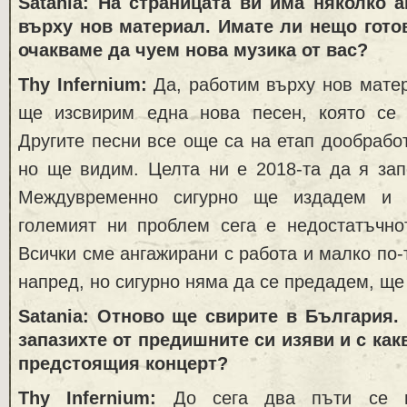
Satania: На страницата ви има няколко а
върху нов материал. Имате ли нещо гото
очакваме да чуем нова музика от вас?
Thy Infernium:
Да, работим върху нов мате
ще изсвирим една нова песен, която се 
Другите песни все още са на етап дообрабо
но ще видим. Целта ни е 2018-та да я зап
Междувременно сигурно ще издадем и 
големият ни проблем сега е недостатъчно
Всички сме ангажирани с работа и малко по-
напред, но сигурно няма да се предадем, ще
Satania: Отново ще свирите в България.
запазихте от предишните си изяви и с как
предстоящия концерт?
Thy Infernium:
До сега два пъти се п