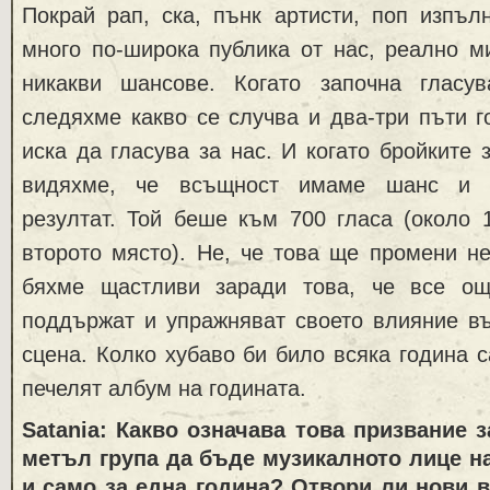
Покрай рап, ска, пънк артисти, поп изпъл
много по-широка публика от нас, реално м
никакви шансове. Когато започна гласу
следяхме какво се случва и два-три пъти г
иска да гласува за нас. И когато бройките 
видяхме, че всъщност имаме шанс и о
резултат. Той беше към 700 гласа (около 
второто място). Не, че това ще промени н
бяхме щастливи заради това, че все ощ
поддържат и упражняват своето влияние въ
сцена. Колко хубаво би било всяка година с
печелят албум на годината.
Satania: Какво означава това призвание з
метъл група да бъде музикалното лице н
и само за една година? Отвори ли нови в