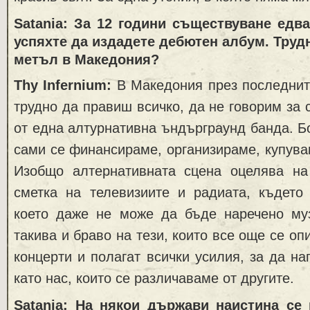
Satania: За 12 години съществуване едв
успяхте да издадете дебютен албум. Трудн
метъл в Македония?
Thy Infernium:
В Македония през последнит
трудно да правиш всичко, да не говорим за 
от една алтурнативна ъндърграунд банда. Б
сами се финансираме, организираме, купувам
Изобщо алтернативната сцена оцелява на
сметка на телевизиите и радиата, където
което даже не може да бъде наречено му
такива и браво на тези, които все още се оп
концерти и полагат всички усилия, за да на
като нас, които се различаваме от другите.
Satania: На някои държави наистина се 