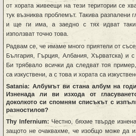
от хората живеещи на тези територии се хв
тук възниква проблемът. Такива разпалени г
и ще ги има, а заедно с тях идват таки
използват точно това.
Радвам се, че имаме много приятели от съсе
България, Гърция, Албания, Хърватска) и с 
Би трябвало всички да следват тоя пример,
са изкуствени, а с това и хората са изкустве
Satania: Албумът ви стана албум на год
Изненада ли ви изхода от гласуванет
доколкото си спомням списъкът с изпъл
разностилов?
Thy Infernium:
Честно, бяхме твърде изнен
защото не очаквахме, че изобщо може да и