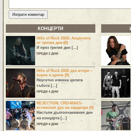
КОНЦЕРТИ
Hills of Rock 2026: Акцентите
от третия ден (0)
И през третия ден […]
ПРЕДИ 2 ДНИ
Hills of Rock 2026 ден втори –
корен и криле (0)
Неусетно измина цялата
събота […]
ПРЕДИ 4 ДНИ
REJECTION, CRO-MAGS-
истинския дух на хардкора (0)
Настъпи дългоочаквания ден
на концерта […]
ПРЕДИ 4 ДНИ