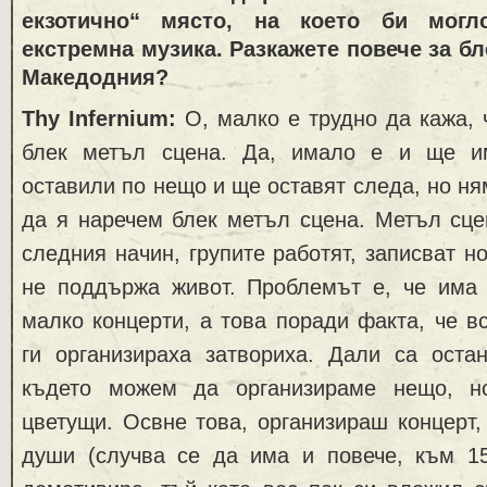
екзотично“ място, на което би мог
екстремна музика. Разкажете повече за бл
Македодния?
Thy Infernium:
О, малко е трудно да кажа,
блек метъл сцена. Да, имало е и ще им
оставили по нещо и ще оставят следа, но ня
да я наречем блек метъл сцена. Метъл сце
следния начин, групите работят, записват н
не поддържа живот. Проблемът е, че има 
малко концерти, а това поради факта, че вс
ги организираха затвориха. Дали са остан
където можем да организираме нещо, н
цветущи. Освне това, организираш концерт,
души (случва се да има и повече, към 15