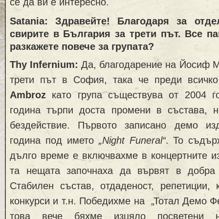
се да ви е интересно.
Satania: Здравейте! Благодаря за отд
свирите в България за трети път. Все па
разкажете повече за групата?
Thy Infernium:
Да, благодарение на Йосиф 
трети път в София, така че преди всичко
Ambroz
като група съществува от 2004 г
година търпи доста промени в състава, 
бездействие. Първото записано демо из
година под името
„Night Funeral“
. То съдър
дълго време е включвахме в концертните и
та нещата започнаха да вървят в добра 
Стабилен състав, отдаденост, репетиции, 
конкурси и т.н. Победихме на „Тотал Демо Фе
това вече бяхме изцяло посветени 