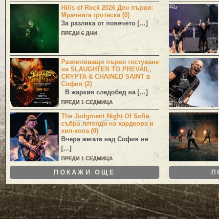
Hills of Rock 2026 Ден първи:
Мрачната гротеска (0)
За разлика от повечето […]
ПРЕДИ 6 ДНИ
Разпиляващо първо гостуване
на SLAUGHTER TO PREVAIL,
CRYPTA & CHAINED SAINT в
София (2)
В жаркия следобед на […]
ПРЕДИ 1 СЕДМИЦА
The Judgment Night Of Sofia
събра легенди на хардкора и
хип-хопа (0)
Вчера жегата над София не
[…]
ПРЕДИ 1 СЕДМИЦА
ПОКАЖИ ОЩЕ
П