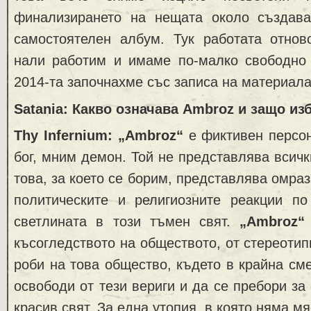
финализирането на нещата около създав
самостоятелен албум. Тук работата отнов
нали работим и имаме по-малко свободно 
2014-та започнахме със записа на материала
Satania: Какво означава Ambroz и защо из
Thy Infernium: „Ambroz“
е фиктивен персон
бог, мним демон. Той не представлява всичк
това, за което се борим, представлява омра
политическите и религиозните реакции по
светлината в този тъмен свят.
„Ambroz“
късогледството на обществото, от стереотип
роби на това общество, където в крайна сме
освободи от тези вериги и да се пребори за
красив свят. За една утопия, в която няма м