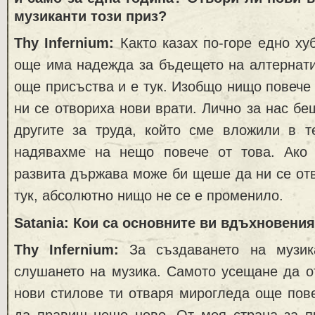
музиканти този приз?
Thy Infernium:
Както казах по-горе едно хуб
още има надежда за бъдещето на алтернати
още присъства и е тук. Изобщо нищо повече 
ни се отвориха нови врати. Лично за нас бе
другите за труда, който сме вложили в т
надявахме на нещо повече от това. Ако
развита държава може би щеше да ни се отв
тук, абсолютно нищо не се е променило.
Satania: Кои са основните ви вдъхновени
Thy Infernium:
За създаването на музик
слушането на музика. Самото усещане да о
нови стилове ти отваря мирогледа още пов
да правиш нещо ново. От моя страна за пи