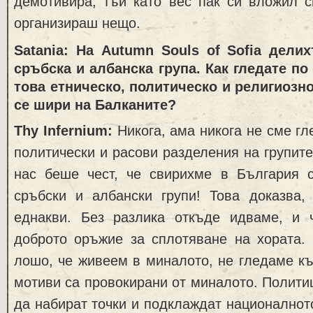
демотивира, тъй като вес пак си вложил с
организираш нещо.
Satania: На Autumn Souls of Sofia дели
сръбска и албанска група. Как гледате по
това етническо, политическо и религиозно
се шири на Балканите?
Thy Infernium:
Никога, ама никога не сме гл
политически и расови разделения на групите
нас беше чест, че свирихме в България с 
сръбски и албански групи! Това доказва,
еднакви. Без разлика откъде идваме, и 
доброто оръжие за сплотяване на хората. 
лошо, че живеем в миналото, не гледаме к
мотиви са провокирани от миналото. Политиц
да набират точки и подклаждат националнот