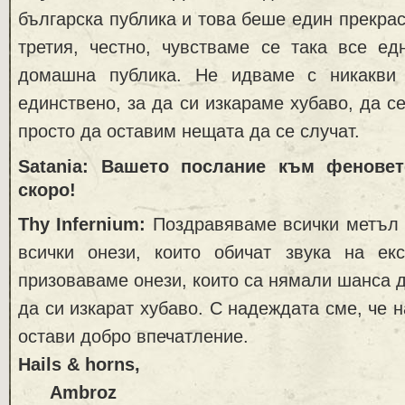
българска публика и това беше един прекрас
третия, честно, чувстваме се така все е
домашна публика. Не идваме с никакви 
единствено, за да си изкараме хубаво, да с
просто да оставим нещата да се случат.
Satania: Вашето послание към фенове
скоро!
Thy Infernium:
Поздравяваме всички метъл 
всички онези, които обичат звука на ек
призоваваме онези, които са нямали шанса д
да си изкарат хубаво. С надеждата сме, че 
остави добро впечатление.
Hails & horns,
Ambroz