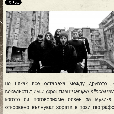
но някак все оставаха между другото. 
вокалистът им и фронтмен
Damjan Klincharevs
когото си поговорихме освен за музика
откровено вълнуват хората в този географ