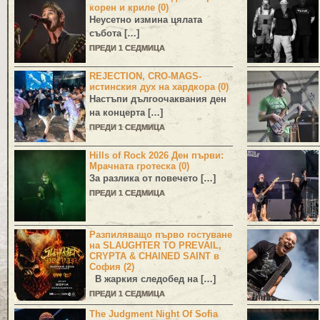
корен и криле (0)
Неусетно измина цялата
събота […]
ПРЕДИ 1 СЕДМИЦА
REJECTION, CRO-MAGS-
истинския дух на хардкора (0)
Настъпи дългоочаквания ден
на концерта […]
ПРЕДИ 1 СЕДМИЦА
Hills of Rock 2026 Ден първи:
Мрачната гротеска (0)
За разлика от повечето […]
ПРЕДИ 1 СЕДМИЦА
Разпиляващо първо гостуване
на SLAUGHTER TO PREVAIL,
CRYPTA & CHAINED SAINT в
София (2)
В жаркия следобед на […]
ПРЕДИ 1 СЕДМИЦА
The Judgment Night Of Sofia