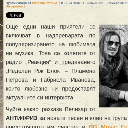
Публикувано от
Plamena Petrova
в 13:23 часа на 13.05.2019 г.
Намира се в
Интервюта
Още едни наши приятели се
включват в надпреварата по
популяризирането на любимата
ни музика. Това са колегите от
радио „Реакция“ и предаването
„Неделен Рок Блок“ – Пламена
Петрова и Габриела Иванова,
които любезно ни предоставят
актуалните си интервюта.
Чуйте какво разказа Велизар от
АНТИФРИЗ
за новата песен и клип на група
предстоящото им участие в
BG Music Fes