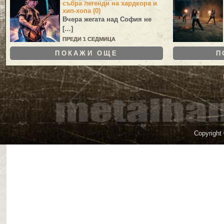
събра легенди на хардкора и
хип-хопа (0)
Вчера жегата над София не
[…]
ПРЕДИ 1 СЕДМИЦА
ПОКАЖИ ОЩЕ
П
Copyright