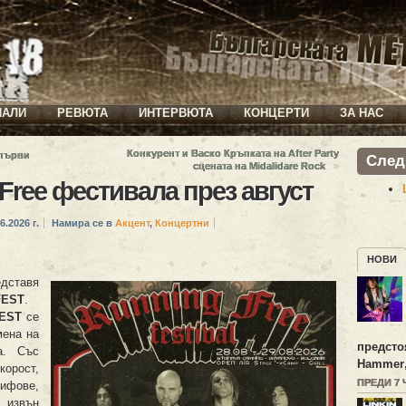
ИАЛИ
РЕВЮТА
ИНТЕРВЮТА
КОНЦЕРТИ
ЗА НАС
Конкурент и Васко Кръпката на After Party
 първи
След
»
сцената на Midalidare Rock
Free фестивала през август
6.2026 г.
Намира се в
Акцент
,
Концертни
НОВИ
дставя
FEST
.
FEST
се
мена на
предсто
а. Със
Hammer
орост,
ПРЕДИ 7
ифове,
 извън