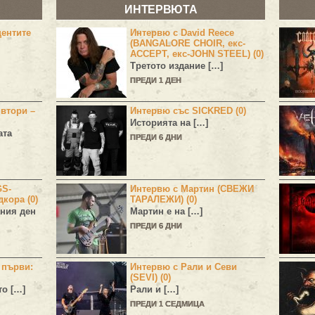
ИНТЕРВЮТА
центите
Интервю с David Reece
(BANGALORE CHOIR, екс-
ACCEPT, екс-JOHN STEEL) (0)
Третото издание […]
ПРЕДИ 1 ДЕН
 втори –
Интервю със SICKRED (0)
Историята на […]
ата
ПРЕДИ 6 ДНИ
GS-
Интервю с Мартин (СВЕЖИ
дкора (0)
ТАРАЛЕЖИ) (0)
ния ден
Мартин е на […]
ПРЕДИ 6 ДНИ
н първи:
Интервю с Рали и Севи
(SEVI) (0)
то […]
Рали и […]
ПРЕДИ 1 СЕДМИЦА