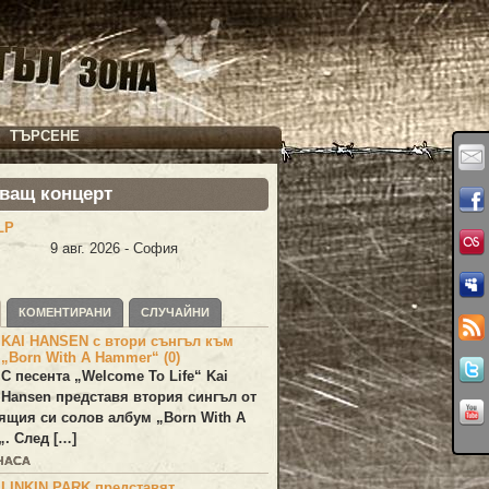
ТЪРСЕНЕ
ващ концерт
LP
9 авг. 2026 - София
КОМЕНТИРАНИ
СЛУЧАЙНИ
KAI HANSEN с втори сънгъл към
„Born With A Hammer“ (0)
С песента „
Welcome To Life
“
Kai
Hansen
представя втория сингъл от
ящия си солов албум „
Born With A
„. След […]
 ЧАСА
LINKIN PARK представят