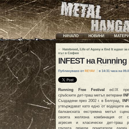
НАЧАЛО
НОВИНИ
МАТЕР
«
Hatebreed, Life of Agony и End It идват за
път в София
INFEST на Running 
Публикувано от
REYAV
в 14:31 часа на 09.0
Running Free Festival
ed.IX пре
сръбските дет-траш метъл ветерани
IN
Създадени през 2002 г. в Белград,
IN
утвърждават като едно от водещите и
балканската екстремна метъл сцен
своята желязна комбинация от ск
агресия и класически дет-траш р
групата печели почитатели далеч