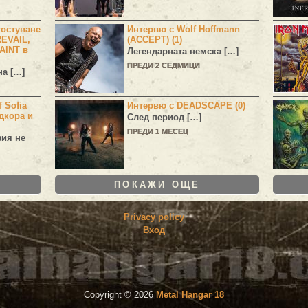
остуване
Интервю с Wolf Hoffmann
EVAIL,
(ACCEPT) (1)
AINT в
Легендарната немска […]
ПРЕДИ 2 СЕДМИЦИ
а […]
 Sofia
Интервю с DEADSCAPE (0)
дкора и
След период […]
ПРЕДИ 1 МЕСЕЦ
фия не
ПОКАЖИ ОЩЕ
Privacy policy
Вход
Copyright ©
2026
Metal Hangar 18