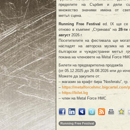
пределите на Сърбия и дели с
множество значими имена от свет
метъл сцена.
Running Free Festival
ed. IX ще се 
отново в къмпинг „Стринава“ на
28-ти
август
2026 г.
Посетителите на фестивала ще могат
насладят на авторска музика на ж
български и чуждестранни метъл гр
покана на членовете на Metal Force HM
Билети на предварителна продажба
(от 05.12.2025 до 26.08.2026 или до из
Можете да закупите от:
– магазин за крафт бира “Nosferatu”, гр
–
https://metalforcehmc.bigcartel.com/pr
–
https://bilet.bg
– член на Metal Force HMC
Running Free Festival