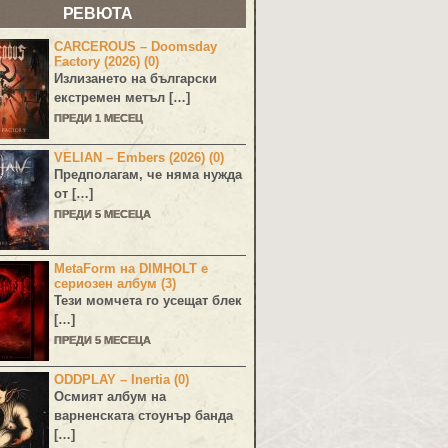
РЕВЮТА
CARCEROUS – Doomsday
Factory (2026) (0)
Излизането на български
екстремен метъл […]
ПРЕДИ 1 МЕСЕЦ
VELIAN – Embers (2026) (0)
Предполагам, че няма нужда
от […]
ПРЕДИ 5 МЕСЕЦА
MetaForm на DIMHOLT е
сериозен албум (3)
Тези момчета го усещат блек
[…]
ПРЕДИ 5 МЕСЕЦА
ODDPLAY – Inertia (0)
Осмият албум на
варненската стоунър банда
[…]