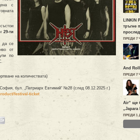
цена с
овната
LINKIN 
състои
тръгне 
и
29-ти
прослед
ПРЕДИ 7
 да се
иво от
упи по
C.
And Roll
ПРЕДИ 7
черпване на количествата)
. София, бул. „Патриарх Евтимий“ №28 (след 08.12.2025 г.)
oduct/festival-ticket
Air“ ще 
„Japara 
ПРЕДИ 1 