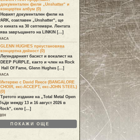
документален филм „Unshatter“ и
концертен албум (0)
Новият документален филм на
PARK
, озаглавен
„Unshatter“
, ще
по кината на 30 септември. Лентата
ява завръщането на
LINKIN
[…]
 ЧАСА
GLENN HUGHES преустановява
концертна дейност (0)
Легендарният басист и вокалист на
DEEP PURPLE
, както и член на Rock
 Hall Of Fame,
Glenn Hughes
[…]
 ЧАСА
Интервю с David Reece (BANGALORE
CHOIR, екс-ACCEPT, екс-JOHN STEEL)
(0)
Третото издание на „Total Metal Open
бъде между 13 и 16 август 2026 в
Rock“, село […]
ДЕН
ПОКАЖИ ОЩЕ