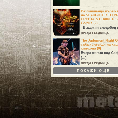
Разпиляващо първо г
на SLAUGHTER TO PR
CRYPTA & CHAINED S
София (2)
В жаркия следобед н
ПРЕДИ 1 СЕДМИЦА
The Judgment Night Of
събра легенди на хар
хип-хопа (0)
Вчера жегата над Со
[…]
ПРЕДИ 1 СЕДМИЦА
ПОКАЖИ ОЩЕ