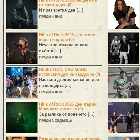
Hills of Rock 2026: Акцентите
от третия ден (0)
И през третия ден […]
ПРЕДИ 4 ДНИ
Hills of Rock 2026 ден втори –
корен и криле (0)
Неусетно измина цялата
събота […]
ПРЕДИ 6 ДНИ
REJECTION, CRO-MAGS-
истинския дух на хардкора (0)
Настъпи дългоочаквания ден
на концерта […]
ПРЕДИ 6 ДНИ
Hills of Rock 2026 Ден първи:
Мрачната гротеска (0)
За разлика от повечето […]
ПРЕДИ 1 СЕДМИЦА
Разпиляващо първо гостуване