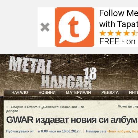
Follow Me
with Tapat
FREE - on
НАЧАЛО
НОВИНИ
МАТЕРИАЛИ
РЕВЮТА
ИНТ
«
Може да сл
Chaplin’s Dream’s „Genesis“: Всяко зло – за
добро!
GWAR издават новия си албум 
Публикувано от
в 8:00 часа на 16.06.2017 г.
Намира се в
Нови албуми
,
Но