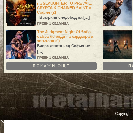
на SLAUGHTER TO PREVAIL,
CRYPTA & CHAINED SAINT в
София (2)
В жаркия следобед на […]
ПРЕДИ 1 СЕДМИЦА
The Judgment Night Of Sofia
събра легенди на хардкора и
хип-хопа (0)
Вчера жегата над София не
[…]
ПРЕДИ 1 СЕДМИЦА
ПОКАЖИ ОЩЕ
П
Copyright