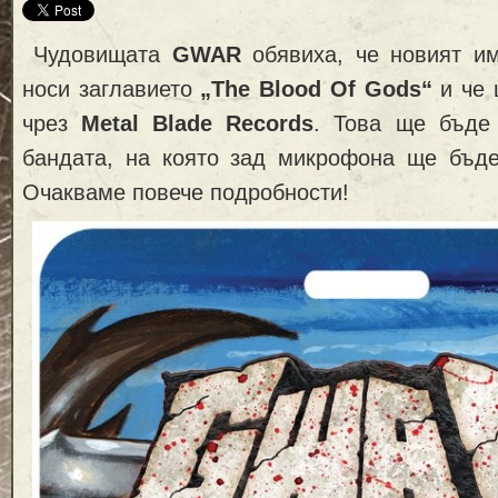
Чудовищата
GWAR
обявиха, че новият и
носи заглавието
„The Blood Of Gods“
и че 
чрез
Metal Blade Records
. Това ще бъде
бандата, на която зад микрофона ще бъ
Очакваме повече подробности!