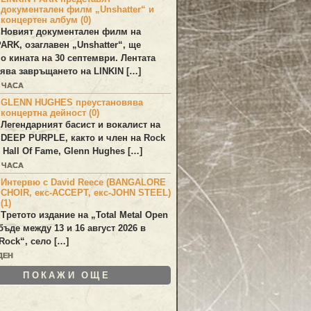
документален филм „Unshatter“ и
концертен албум (0)
Новият документален филм на
PARK
, озаглавен
„Unshatter“
, ще
по кината на 30 септември. Лентата
ява завръщането на
LINKIN
[…]
2 ЧАСА
GLENN HUGHES преустановява
концертна дейност (0)
Легендарният басист и вокалист на
DEEP PURPLE
, както и член на Rock
 Hall Of Fame,
Glenn Hughes
[…]
2 ЧАСА
Интервю с David Reece (BANGALORE
CHOIR, екс-ACCEPT, екс-JOHN STEEL)
(1)
Третото издание на „Total Metal Open
бъде между 13 и 16 август 2026 в
Rock“, село […]
ДЕН
ПОКАЖИ ОЩЕ