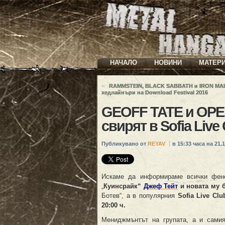
НАЧАЛО
НОВИНИ
МАТЕР
«
RAMMSTEIN, BLACK SABBATH и IRON MAI
хедлайнъри на Download Festival 2016
GEOFF TATE и OPE
свирят в Sofia Live
Публикувано от
REYAV
в 15:33 часа на 21.1
Искаме да информираме всички фено
„
Куинсрайк“
Джеф Тейт
и новата му 
Ботев“, а в популярния
Sofia Live Clu
20:00 ч.
Мениджмънтът на групата, а и сами