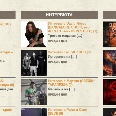
ИНТЕРВЮТА
центите
Интервю с David Reece
(BANGALORE CHOIR, екс-
ACCEPT, екс-JOHN STEEL) (1)
Третото издание […]
ПРЕДИ 1 ДЕН
 втори –
Интервю със SICKRED (0)
Историята на […]
ата
ПРЕДИ 6 ДНИ
GS-
Интервю с Мартин (СВЕЖИ
дкора (0)
ТАРАЛЕЖИ) (0)
ния ден
Мартин е на […]
ПРЕДИ 6 ДНИ
н първи:
Интервю с Рали и Севи
(SEVI) (0)