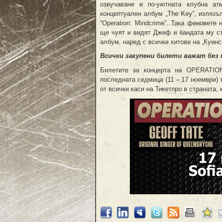
озвучаване и по-уютната клубна ат
концептуален албум „The Key”, излязъ
“Operation: Mindcrime”. Така феновете
ще чуят и видят Джеф и бандата му съ
албум, наред с всички хитове на „Куинс
Всички закупени билети важат без 
Билетите за концерта на OPERATIO
последната седмица (11 – 17 ноември) 
от всички каси на Тикетпро в страната,