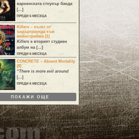
варненската стоунър банда
[…]
ПРЕДИ 5 МЕСЕЦА
Killers – пътят от
ъндърграунда към
мейнстрийма (1)
Killers
е вторият студиен
албум на […]
ПРЕДИ 6 МЕСЕЦА
CONCRETE – Absent Mortality
(0)
“There is more evil around
[…]
ПРЕДИ 6 МЕСЕЦА
ПОКАЖИ ОЩЕ