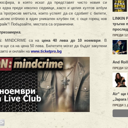
мосфера, в която искат да представят чисто новия си
л едва преди няколко седмици, както и целия култов албум
 на прогресив метъла, които успеят да се сдобият с билети,
LINKIN 
всем отблизо в един уникален клубен гиг, с още горещ нов
тръгне 
райк“! Побързайте, местата са ограничени.
прослед
презаверка.
ПРЕДИ 1
N: MINDCRIME са на
цена 40 лева до 10 ноември
. В
те ще са на цена 50 лева. Билетите могат да бъдат закупени
 както и онлайн на
www.ticketpro.bg
And Roll
ПРЕДИ 1
Air“ ще 
„Japara 
ПРЕДИ 1 