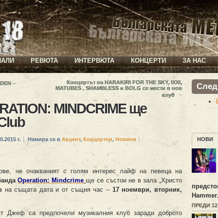
ИАЛИ
РЕВЮТА
ИНТЕРВЮТА
КОНЦЕРТИ
ЗА НАС
Концертът на HARAKIRI FOR THE SKY, IXXI,
DEN –
След
MATUBES , SHAMBLESS и BOLG се мести в нов
»
клуб
RATION: MINDCRIME ще
 Club
0.2015 г.
Намира се в
Акцент
,
Концертни
,
Новини
НОВИ
ве, че очакваният с голям интерес лайф на певеца на
банда
Operation: Mindcrime
ще се състои не в зала „Христо
предсто
b
на същата дата и от същия час –
17 ноември, вторник,
Hammer
ПРЕДИ 1
ят Джеф са предпочели музикалния клуб заради доброто