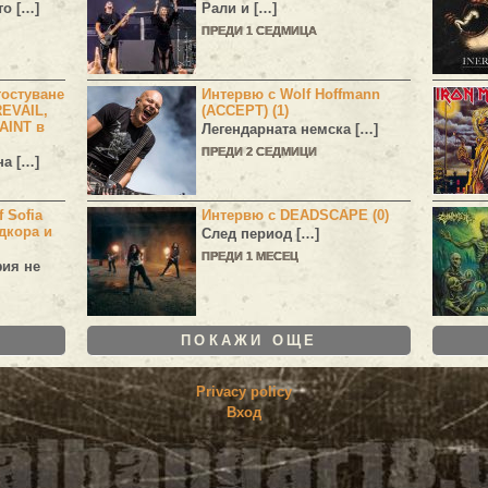
то […]
Рали и […]
ПРЕДИ 1 СЕДМИЦА
остуване
Интервю с Wolf Hoffmann
EVAIL,
(ACCEPT) (1)
AINT в
Легендарната немска […]
ПРЕДИ 2 СЕДМИЦИ
а […]
 Sofia
Интервю с DEADSCAPE (0)
дкора и
След период […]
ПРЕДИ 1 МЕСЕЦ
фия не
ПОКАЖИ ОЩЕ
Privacy policy
Вход