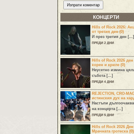
КОНЦЕРТИ
Hills of Rock 2026: Ак
от третия ден (0)
И през третия ден […]
ПРЕДИ 2 ДНИ
Hills of Rock 2026 ден
корен и криле (0)
Неусетно измина цял
събота […]
ПРЕДИ 4 ДНИ
REJECTION, CRO-MA
истинския дух на хар
Настъпи дългоочаква
на концерта […]
ПРЕДИ 5 ДНИ
Hills of Rock 2026 Де
Мрачната гротеска (0)