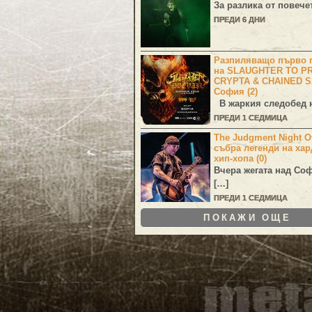
За разлика от повече
ПРЕДИ 6 ДНИ
Разпиляващо първо г
на SLAUGHTER TO PR
CRYPTA & CHAINED S
София (2)
В жаркия следобед н
ПРЕДИ 1 СЕДМИЦА
The Judgment Night Of
събра легенди на хар
хип-хопа (0)
Вчера жегата над Со
[…]
ПРЕДИ 1 СЕДМИЦА
ПОКАЖИ ОЩЕ