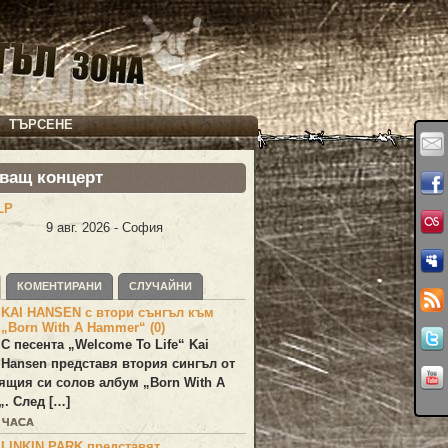
ТЪРСЕНЕ
ващ концерт
LP
9 авг. 2026 - София
КОМЕНТИРАНИ
СЛУЧАЙНИ
KAI HANSEN с втори сънгъл към
„Born With A Hammer“ (0)
С песента „
Welcome To Life
“
Kai
Hansen
представя втория сингъл от
ящия си солов албум „
Born With A
„. След […]
2 ЧАСА
LINKIN PARK представят