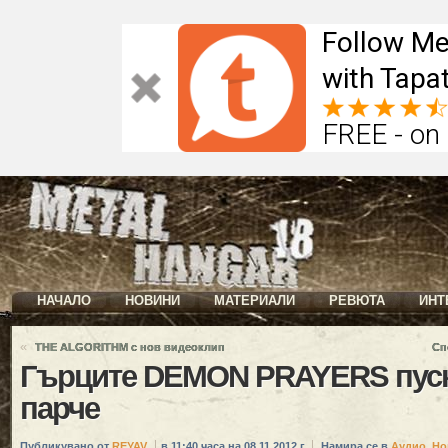
Follow Me
with Tapat
FREE - on
НАЧАЛО
НОВИНИ
МАТЕРИАЛИ
РЕВЮТА
ИНТ
«
THE ALGORITHM с нов видеоклип
Сп
Гърците DEMON PRAYERS пуск
парче
Публикувано от
REYAV
в 11:40 часа на 08.11.2012 г.
Намира се в
Аудио
,
Но