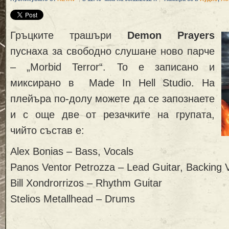
Гръцките трашъри
Demon Prayers
пуснаха за свободно слушане ново парче
– „Morbid Terror“. То е записано и
миксирано в Made In Hell Studio. На
плейъра по-долу можете да се запознаете
и с още две от резачките на групата,
чийто състав е:
Alex Bonias – Bass, Vocals
Panos Ventor Petrozza – Lead Guitar, Backing 
Bill Xondrorrizos – Rhythm Guitar
Stelios Metallhead – Drums