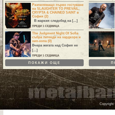
Разпиляващо първо гостуване
на SLAUGHTER TO PREVAIL,
CRYPTA & CHAINED SAINT в
София (2)
В жаркия следобед на […]
ПРЕДИ 1 СЕДМИЦА
The Judgment Night Of Sofia
събра легенди на хардкора и
хип-хопа (0)
Вчера жегата над София не
[…]
ПРЕДИ 1 СЕДМИЦА
ПОКАЖИ ОЩЕ
П
Copyright