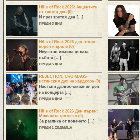
Hills of Rock 2026: Акцентите
от третия ден (0)
И през третия ден […]
ПРЕДИ 3 ДНИ
Hills of Rock 2026 ден втори –
корен и криле (0)
Неусетно измина цялата
събота […]
ПРЕДИ 5 ДНИ
REJECTION, CRO-MAGS-
истинския дух на хардкора (0)
Настъпи дългоочаквания ден
на концерта […]
ПРЕДИ 6 ДНИ
Hills of Rock 2026 Ден първи:
Мрачната гротеска (0)
За разлика от повечето […]
ПРЕДИ 1 СЕДМИЦА