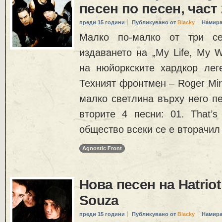
песен по песен, част 
преди 15 години
Публикувано от
Blacky
Намира
Малко по-малко от три се
издаването на „My Life, My 
на нюйоркските хардкор леге
Техният фронтмен – Roger Mir
малко светлина върху него пе
вторите 4 песни: 01. That’s
общество всеки се е вторачил
Agnostic Front
Нова песен на Hatriot
Souza
преди 15 години
Публикувано от
Blacky
Намира