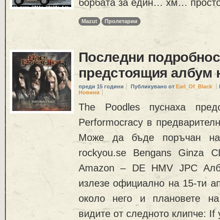
борбата за един… хм… просто
Mazut
Пролетарии
Последни подробнос
предстоящия албум н
преди 15 години
Публикувано от
Earl_Of_Black
Новини
The Poodles пуснаха пред
Performocracy в предварител
Може да бъде поръчан на 
rockyou.se Bengans Ginza
Amazon – DE HMV JPC Албу
излезе официално на 15-ти а
около него и плановете н
видите от следното клипче: If 