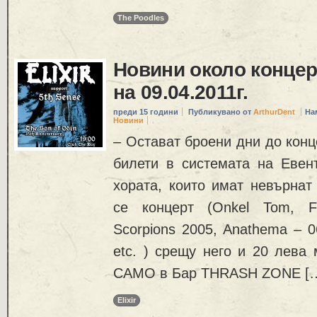
The Poodles
Новини около концер
на 09.04.2011г.
преди 15 години
Публикувано от
ArthurDent
На
Новини
– Остават броени дни до конц
билети в системата на Евен
хората, които имат невърнат
се концерт (Onkel Tom, Fe
Scorpions 2005, Anathema – 06
etc. ) срещу него и 20 лева 
САМО в Бар THRASH ZONE [
Elixir