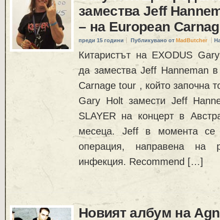
замества Jeff Hanne
– на European Carnag
преди 15 години
Публикувано от
MadButcher
Н
Китаристът на EXODUS Gary
да замества Jeff Hanneman в
Carnage tour , който започна т
Gary Holt замести Jeff Hann
SLAYER на концерт в Австр
месеца. Jeff в момента се
операция, направена на 
инфекция. Recommend […]
Новият албум на Agno