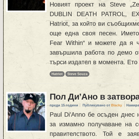
Новият проект на Steve „Ze
DUBLIN DEATH PATROL, E
Hatriot, за който ви съобщихм
още една своя песен. Името
Fear Within“ и можете да я ч
завършила работа по демо от
търси издател в момента. Ето
Hatriot
Steve Souza
Пол Ди’Ано в затвор
преди 15 години
Публикувано от
Blacky
Намира
Paul Di’Anno бе осъден днес 
за измамно получаване на 
правителството. Той е зая