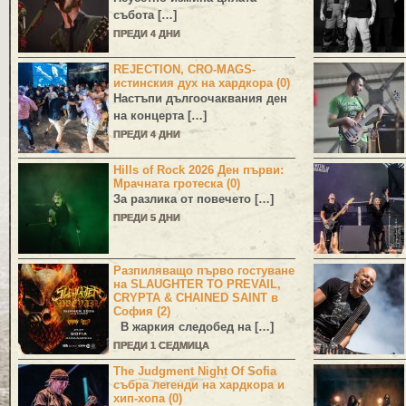
събота […]
ПРЕДИ 4 ДНИ
REJECTION, CRO-MAGS-
истинския дух на хардкора (0)
Настъпи дългоочаквания ден
на концерта […]
ПРЕДИ 4 ДНИ
Hills of Rock 2026 Ден първи:
Мрачната гротеска (0)
За разлика от повечето […]
ПРЕДИ 5 ДНИ
Разпиляващо първо гостуване
на SLAUGHTER TO PREVAIL,
CRYPTA & CHAINED SAINT в
София (2)
В жаркия следобед на […]
ПРЕДИ 1 СЕДМИЦА
The Judgment Night Of Sofia
събра легенди на хардкора и
хип-хопа (0)