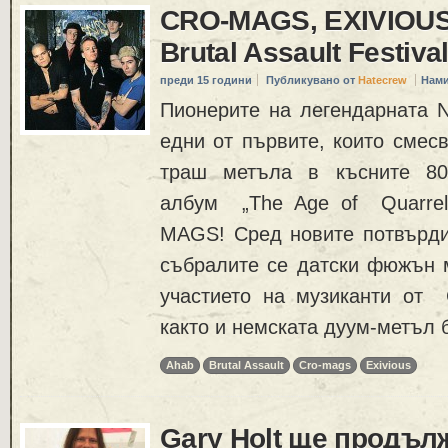
CRO-MAGS, EXIVIOUS
Brutal Assault Festival
преди 15 години
Публикувано от
Hatecrew
Нами
Пионерите на легендарната N
едни от първите, които смесв
траш метъла в късните 80
албум „The Age of Quarrel
MAGS! Сред новите потвърди
събралите се датски фюжън 
участието на музиканти от C
както и немската дуум-метъл 
Ahab
Brutal Assault
Cro-mags
Exivious
Gary Holt ще продъл