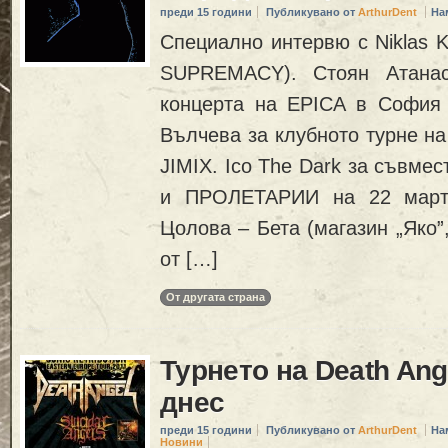
преди 15 години
Публикувано от
ArthurDent
На
Специално интервю с Niklas 
SUPREMACY). Стоян Атанас
концерта на EPICA в София 
Вълчева за клубното турне на
JIMIX. Ico The Dark за съвме
и ПРОЛЕТАРИИ на 22 март
Цолова – Бета (магазин „Яко”
от […]
От другата страна
Турнето на Death Ang
днес
преди 15 години
Публикувано от
ArthurDent
На
Новини