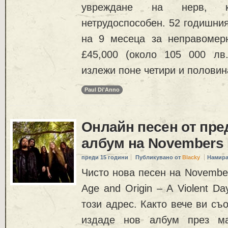
увреждане на нерв, 
нетрудоспособен. 52 годишния
на 9 месеца за неправомер
£45,000 (около 105 000 лв
излежи поне четири и половин
Paul Di'Anno
Онлайн песен от пр
албум на Novembers
преди 15 години
Публикувано от
Blacky
Намира
Чисто нова песен на Novembe
Age and Origin – A Violent D
този адрес. Както вече ви съ
издаде нов албум през м