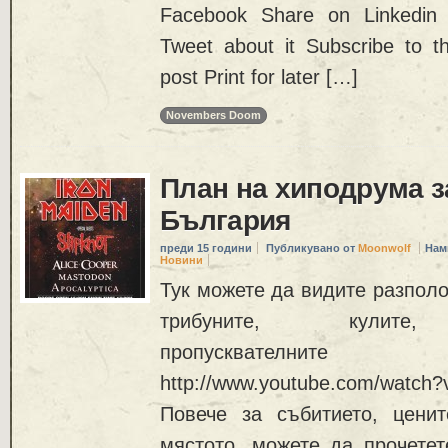
Facebook Share on Linkedin
Tweet about it Subscribe to 
post Print for later […]
Novembers Doom
План на хиподрума з
България
преди 15 години
Публикувано от
Moonwolf
Нам
Новини
Тук можете да видите разполо
трибуните, кулите, 
пропусквателнит
http://www.youtube.com/watch
Повече за събитието, цени
мястото, можете да прочетет