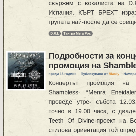
свържем с вокалиста на D.
Испания. КЪРТ БРЕХТ израз
групата най-после да се срещ
D.R.I.
Тангра Мега Рок
Подробности за конц
промоция на Shambl
преди 15 години
Публикувано от
Blacky
Намира
Концертът промоция на
Shambless- “Menra Eneidal
проведе утре- събота 12.03
точно в 19.00 часа, с дваде
Teeth Of Divine-проект на Б
стилова ориентация той определ