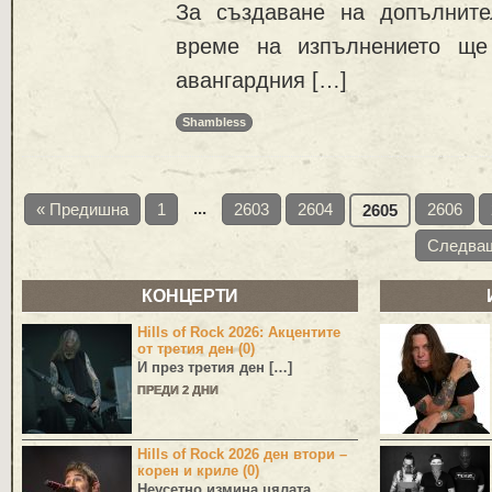
За създаване на допълните
време на изпълнението ще
авангардния […]
Shambless
...
« Предишна
1
2603
2604
2606
2605
Следва
КОНЦЕРТИ
Hills of Rock 2026: Акцентите
от третия ден (0)
И през третия ден […]
ПРЕДИ 2 ДНИ
Hills of Rock 2026 ден втори –
корен и криле (0)
Неусетно измина цялата