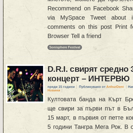
Recommend on Facebook Share
via MySpace Tweet about i
comments on this post Print f
Browser Tell a friend
Sonisphere Festival
D.R.I. свирят средно 
концерт – ИНТЕРВЮ
преди 15 години
Публикувано от
ArthurDent
На
Новини
Култовата банда на Кърт Бр
ще свири за първи път в Бъл
15 март, в първия от петте к
5 години Тангра Мега Рок. В 