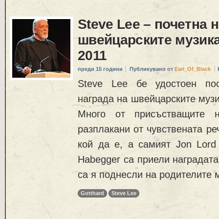
Steve Lee – почeтна 
швейцарските музик
2011
преди 15 години
Публикувано от
Earl_Of_Black
Steve Lee бе удостоен по
награда на швейцарските музи
Много от присъстващите н
разплакани от чувствената ре
кой да е, а самият Jon Lord
Habegger са приели наградата
са я поднесли на родителите 
Gotthard
Steve Lee