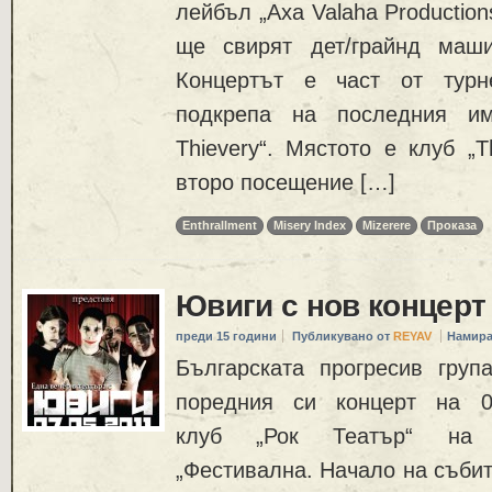
лейбъл „Axa Valaha Productio
ще свирят дет/грайнд маши
Концертът е част от турн
подкрепа на последния им
Thievery“. Мястото е клуб „
второ посещение […]
Enthrallment
Misery Index
Mizerere
Проказа
Ювиги с нов концерт 
преди 15 години
Публикувано от
REYAV
Намира
Българската прогресив гру
поредния си концерт на 0
клуб „Рок Театър“ на 
„Фестивална. Начало на събит