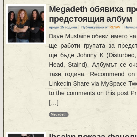
Megadeth обявиха пр
предстоящия албум
преди 15 години
Публикувано от
REYAV
Намира
Dave Mustaine обяви името на
ще работи групата за предс
ще бъде Johnny K (Disturbed,
Head, Staind). Албумът се оч
тази година. Recommend on
Linkedin Share via MySpace Twe
to the comments on this post Pr
[…]
Megadeth
Ihsahn показа фанел