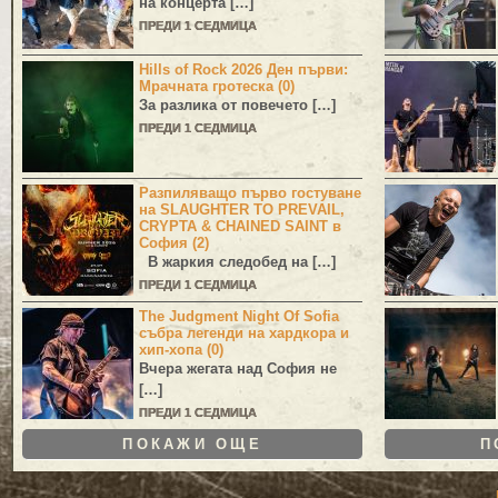
на концерта […]
ПРЕДИ 1 СЕДМИЦА
Hills of Rock 2026 Ден първи:
Мрачната гротеска (0)
За разлика от повечето […]
ПРЕДИ 1 СЕДМИЦА
Разпиляващо първо гостуване
на SLAUGHTER TO PREVAIL,
CRYPTA & CHAINED SAINT в
София (2)
В жаркия следобед на […]
ПРЕДИ 1 СЕДМИЦА
The Judgment Night Of Sofia
събра легенди на хардкора и
хип-хопа (0)
Вчера жегата над София не
[…]
ПРЕДИ 1 СЕДМИЦА
ПОКАЖИ ОЩЕ
П