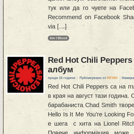
тук или да го чуете на Face
Recommend on Facebook Share
via […]
Am I Blood
Red Hot Chili Peppers
албум
преди 15 години
Публикувано от
REYAV
Намира
Red Hot Chili Peppers са на 
в края на август тази година.
барабаниста Chad Smith творе
Hello Is It Me You’re Looking F
е шега с хита на Lionel Ritc
Повече информация може