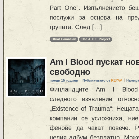
Part One”. Изпълнението беш
послужи за основа на пре
групата. След […]
Blind Guardian
The A.X.E. Project
Am I Blood пускат но
свободно
преди 15 години
Публикувано от
REYAV
Намира
Финландците Am I Blood
следното изявление относ
„Existence of Trauma“: Нещат
компании се усложниха, ни
фенове да чакат повече. 
целия албум безплатно. Може