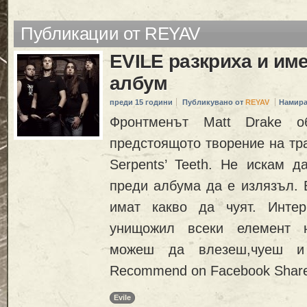
Публикации от REYAV
EVILE разкриха и им
албум
преди 15 години
Публикувано от
REYAV
Намира
Фронтменът Matt Drake 
предстоящото творение на тра
Serpents’ Teeth. Не искам д
преди албума да е излязъл. 
имат какво да чуят. Инте
унищожил всеки елемент н
можеш да влезеш,чуеш и 
Recommend on Facebook Shar
Evile