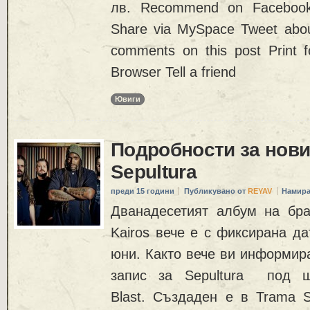
лв. Recommend on Facebook
Share via MySpace Tweet about
comments on this post Print f
Browser Tell a friend
Ювиги
Подробности за нови
Sepultura
преди 15 години
Публикувано от
REYAV
Намира
Дванадесетият албум на бра
Kairos вече е с фиксирана да
юни. Както вече ви информир
запис за Sepultura под ш
Blast. Създаден е в Trama S