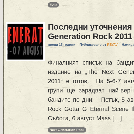
Evile
Последни уточнения 
Generation Rock 2011
преди 15 години
Публикувано от
REYAV
Намира
Финалният списък на банди
издание на „The Next Gener
2011“ е готов. На 5-6-7 авг
групи ще зарадват най-вер
бандите по дни: Петък, 5 ав
Rock Gotta G Eternal Scene 
Събота, 6 август Mass […]
Next Generation Rock