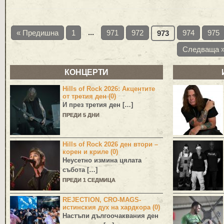
...
« Предишна
1
971
972
974
975
973
Следваща 
КОНЦЕРТИ
Hills of Rock 2026: Акцентите
от третия ден (0)
И през третия ден […]
ПРЕДИ 5 ДНИ
Hills of Rock 2026 ден втори –
корен и криле (0)
Неусетно измина цялата
събота […]
ПРЕДИ 1 СЕДМИЦА
REJECTION, CRO-MAGS-
истинския дух на хардкора (0)
Настъпи дългоочаквания ден