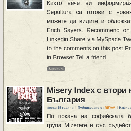
Както вече ви информира
Sepultura са готови с нови
можете да видите и обложкат
Erich Sayers. Recommend on
Linkedin Share via MySpace Twe
to the comments on this post Pr
in Browser Tell a friend
Sepultura
Misery Index с втори 
България
преди 15 години
Публикувано от
REYAV
Намира
По покана на софийската б
група Mizerere и със съдейс