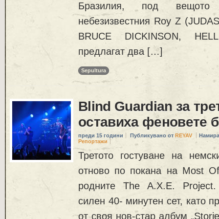
Бразилия, под вещото 
небезизвестния Roy Z (JUDA
BRUCE DICKINSON, HEL
предлагат два […]
Sepultura
Blind Guardian за тре
оставиха феновете б
преди 15 години
Публикувано от
REYAV
Намира
Репортажи
Третото гостуване на немск
отново по покана на Most Of 
родните The A.X.E. Projec
силен 40- минутен сет, като 
от своя нов-стар албум „Stori