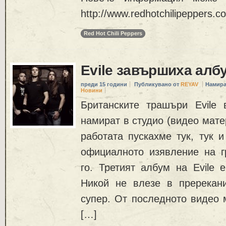
http://www.redhotchilipeppers.c
Red Hot Chili Peppers
Evile завършиха алб
преди 15 години
Публикувано от
REYAV
Намира
Новини
Британските трашъри Evile
намират в студио (видео мате
работата пускахме тук, тук и
официалното изявление на г
го. Третият албум на Evile 
Никой не влезе в пререкан
супер. От последното видео 
[…]