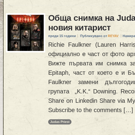
Обща снимка на Judas
новия китарист
преди 15 години
Публикувано от
REYAV
Намира
Richie Faulkner (Lauren Harri
официално е част от фото арх
Вижте първата им снимка з
Epitaph, част от което е и Б
Faulkner замени дългогод
групата „K.K.“ Downing. Rec
Share on Linkedin Share via My
Subscribe to the comments […]
Judas Priest