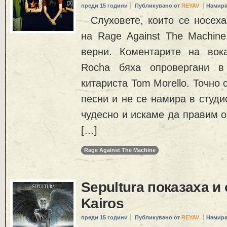
преди 15 години
Публикувано от
REYAV
Намира
Слуховете, които се носеха
на Rage Against The Machine
верни. Коментарите на вок
Rocha бяха опровергани в
китариста Tom Morello. Точно 
песни и не се намира в студи
чудесно и искаме да правим о
[…]
Rage Against The Machine
Sepultura показаха и
Kairos
преди 15 години
Публикувано от
REYAV
Намира