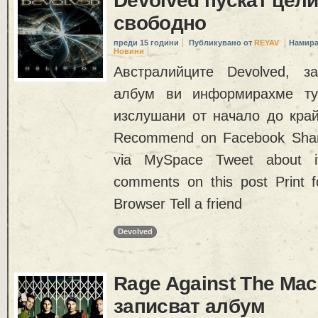
Devolved пускат цел
свободно
преди 15 години
Публикувано от
REYAV
Намира
Новини
Австралийците Devolved, з
албум ви информирахме ту
изслушани от начало до край
Recommend on Facebook Share
via MySpace Tweet about i
comments on this post Print f
Browser Tell a friend
Devolved
Rage Against The Mac
записват албум