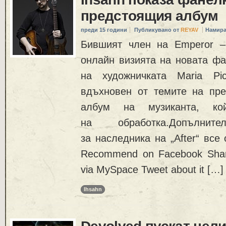
предстоящия албум
преди 15 години
Публикувано от
REYAV
Намира
Бившият член на Emperor –
онлайн визията на новата фа
на художничката Maria Pi
вдъхновен от темите на пре
албум на музиканта, к
на обработка.Допълнит
за наследника на „After“ все
Recommend on Facebook Share
via MySpace Tweet about it […]
Ihsahn