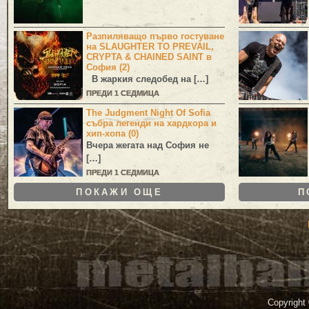
Разпиляващо първо гостуване
на SLAUGHTER TO PREVAIL,
CRYPTA & CHAINED SAINT в
София (2)
В жаркия следобед на […]
ПРЕДИ 1 СЕДМИЦА
The Judgment Night Of Sofia
събра легенди на хардкора и
хип-хопа (0)
Вчера жегата над София не
[…]
ПРЕДИ 1 СЕДМИЦА
ПОКАЖИ ОЩЕ
П
Copyright