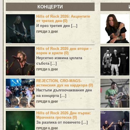
КОНЦЕРТИ
Hills of Rock 2026: Акцентите
от третия ден (0)
И през третия ден […]
ПРЕДИ 3 ДНИ
Hills of Rock 2026 ден втори –
корен и криле (0)
Неусетно измина цялата
събота […]
ПРЕДИ 5 ДНИ
REJECTION, CRO-MAGS-
истинския дух на хардкора (0)
Настъпи дългоочаквания ден
на концерта […]
ПРЕДИ 5 ДНИ
Hills of Rock 2026 Ден първи:
Мрачната гротеска (0)
За разлика от повечето […]
ПРЕДИ 6 ДНИ