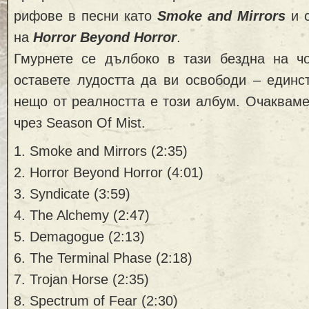
рифове в песни като
Smoke and Mirrors
и с
на
Horror Beyond Horror​​​​
.
Гмурнете се дълбоко в тази бездна на ч
оставете лудостта да ви освободи – единс
нещо от реалността е този албум. Очакваме
чрез Season Of Mist.
1. Smoke and Mirrors (2:35)
2. Horror Beyond Horror (4:01)
3. Syndicate (3:59)
4. The Alchemy (2:47)
5. Demagogue (2:13)
6. The Terminal Phase (2:18)
7. Trojan Horse (2:35)
8. Spectrum of Fear (2:30)