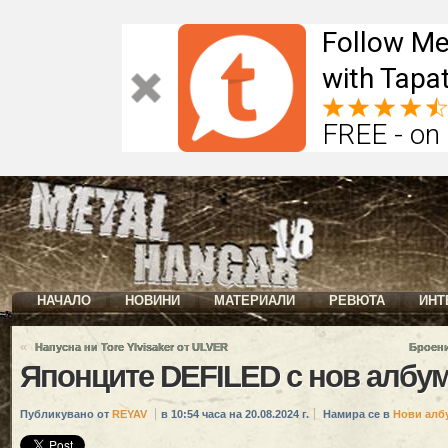
Follow Me
with Tapat
FREE - on
НАЧАЛО
НОВИНИ
МАТЕРИАЛИ
РЕВЮТА
ИНТ
«
Напусна ни Tore Ylvisaker от ULVER
Броени
Японците DEFILED с нов албу
Публикувано от
REYAV
в 10:54 часа на 20.08.2024 г.
Намира се в
Нови алб