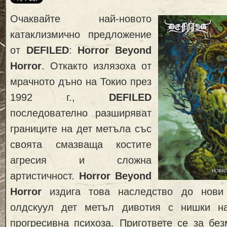
Очаквайте най-новото
катаклизмично предложение
от
DEFILED
:
Horror Beyond
Horror
.
Откакто излязоха от
мрачното дъно на Токио през
1992 г.,
DEFILED
последователно разширяват
границите на дет метъла със
своята смазваща костите
агресия и сложна
артистичност.
Horror Beyond
Horror
издига това наследство до нови 
олдскуул дет метъл дивотия с нишки н
прогресивна психоза.
Пригответе се за бе