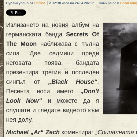
Публикувано от
Herbst
в 12:38 часа на 24.04.2020 г.
Намира се в
Нови алб
Излизането на новия албум на
германската банда
Secrets Of
The Moon
наближава с пълна
сила. Две седмици преди
неговата поява, бандата
презентира третия и последен
сингъл от
„Black House“
.
Песента носи името
„Don’t
Look Now“
и можете да я
слушате и гледате видеото към
нея долу.
Michael „Ar“ Zech
коментира:
„Социалната 