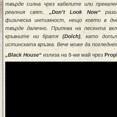
твърде силна чрез кабелите или прекал
реалния свят.
„Don’t Look Now“
разг
физическа интимност, нещо което в дн
твърде далечно. Припева на песента вк
кръвните ни братя
(Dolch)
, като допъ
истинската връзка. Вече може да погледне
„Black House“
излиза на 8-ми май чрез
Prop