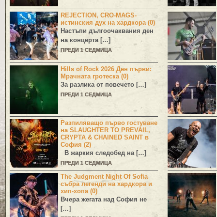
REJECTION, CRO-MAGS-
истинския дух на хардкора (0)
Настъпи дългоочаквания ден
на концерта […]
ПРЕДИ 1 СЕДМИЦА
Hills of Rock 2026 Ден първи:
Мрачната гротеска (0)
За разлика от повечето […]
ПРЕДИ 1 СЕДМИЦА
Разпиляващо първо гостуване
на SLAUGHTER TO PREVAIL,
CRYPTA & CHAINED SAINT в
София (2)
В жаркия следобед на […]
ПРЕДИ 1 СЕДМИЦА
The Judgment Night Of Sofia
събра легенди на хардкора и
хип-хопа (0)
Вчера жегата над София не
[…]