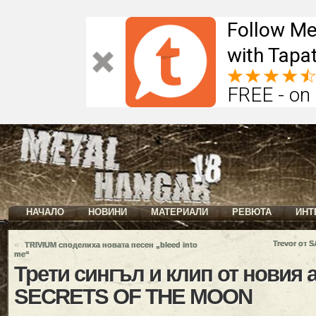
Follow Me
with Tapat
FREE - on
НАЧАЛО
НОВИНИ
МАТЕРИАЛИ
РЕВЮТА
ИНТ
«
Trevor от 
TRIVIUM споделиха новата песен „bleed into
me“
Трети сингъл и клип от новия 
SECRETS OF THE MOON