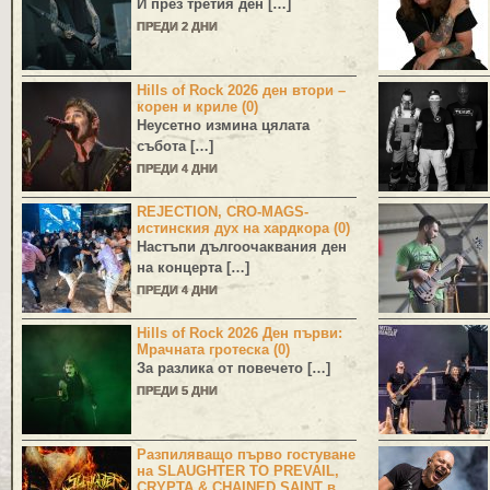
И през третия ден […]
ПРЕДИ 2 ДНИ
Hills of Rock 2026 ден втори –
корен и криле (0)
Неусетно измина цялата
събота […]
ПРЕДИ 4 ДНИ
REJECTION, CRO-MAGS-
истинския дух на хардкора (0)
Настъпи дългоочаквания ден
на концерта […]
ПРЕДИ 4 ДНИ
Hills of Rock 2026 Ден първи:
Мрачната гротеска (0)
За разлика от повечето […]
ПРЕДИ 5 ДНИ
Разпиляващо първо гостуване
на SLAUGHTER TO PREVAIL,
CRYPTA & CHAINED SAINT в