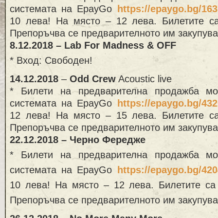
системата на EpayGo
https://epaygo.bg/16
10 лева! На място – 12 лева. Билетите са
Препоръчва се предварителното им закупува
8.12.2018 – Lab For Madness & OFF
* Вход: Свободен!
14.12.2018
–
Odd Crew
Acoustic live
* Билети на предварителна продажба м
системата на EpayGo
https://epaygo.bg/43
12 лева! На място – 15 лева. Билетите са
Препоръчва се предварителното им закупува
22.12.2018 – Черно Фередже
* Билети на предварителна продажба м
системата на EpayGo
https://epaygo.bg/42
10 лева! На място – 12 лева. Билетите са
Препоръчва се предварителното им закупува