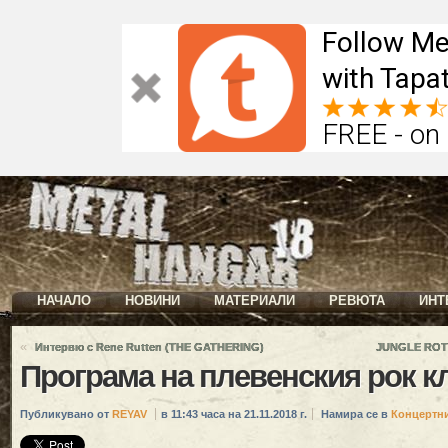
Follow Me
with Tapat
FREE - on
НАЧАЛО
НОВИНИ
МАТЕРИАЛИ
РЕВЮТА
ИНТ
«
Интервю с Rene Rutten (THE GATHERING)
JUNGLE ROT 
Програма на плевенския рок 
Публикувано от
REYAV
в 11:43 часа на 21.11.2018 г.
Намира се в
Концертн