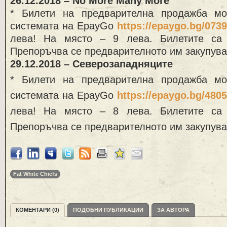
26.12.2018 – No More Many More
* Билети на предварителна продажба м
системата на EpayGo
https://epaygo.bg/073
лева! На място – 9 лева. Билетите са 
Препоръчва се предварителното им закупува
29.12.2018 – Северозападняците
* Билети на предварителна продажба м
системата на EpayGo
https://epaygo.bg/480
лева! На място – 8 лева. Билетите са 
Препоръчва се предварителното им закупува
Fat White Chiefs
КОМЕНТАРИ (0)
ПОДОБНИ ПУБЛИКАЦИИ
ЗА АВТОРА