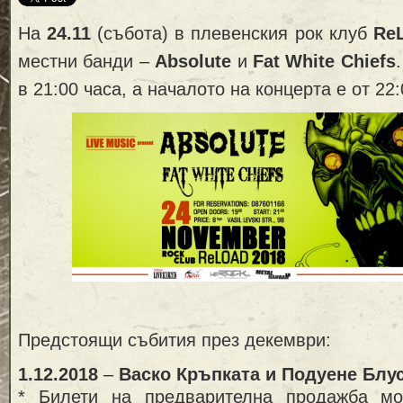
На
24.11
(събота) в плевенския рок клуб
Re
местни банди –
Absolute
и
Fat White Chiefs
в 21:00 часа, а началото на концерта е от 22:
Предстоящи събития през декември:
1.12.2018
–
Васко Кръпката и Подуене Блу
* Билети на предварителна продажба м