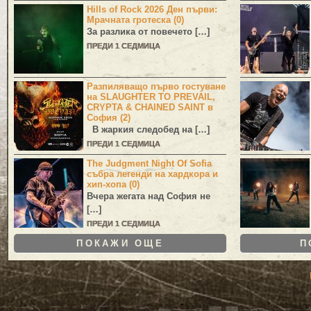
Hills of Rock 2026 Ден първи:
Мрачната гротеска (0)
За разлика от повечето […]
ПРЕДИ 1 СЕДМИЦА
Разпиляващо първо гостуване
на SLAUGHTER TO PREVAIL,
CRYPTA & CHAINED SAINT в
София (2)
В жаркия следобед на […]
ПРЕДИ 1 СЕДМИЦА
The Judgment Night Of Sofia
събра легенди на хардкора и
хип-хопа (0)
Вчера жегата над София не
[…]
ПРЕДИ 1 СЕДМИЦА
ПОКАЖИ ОЩЕ
П