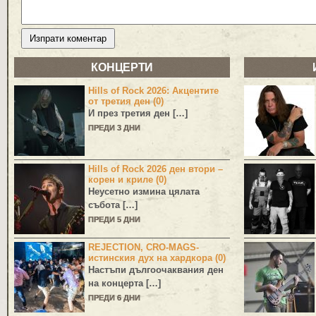
КОНЦЕРТИ
Hills of Rock 2026: Акцентите
от третия ден (0)
И през третия ден […]
ПРЕДИ 3 ДНИ
Hills of Rock 2026 ден втори –
корен и криле (0)
Неусетно измина цялата
събота […]
ПРЕДИ 5 ДНИ
REJECTION, CRO-MAGS-
истинския дух на хардкора (0)
Настъпи дългоочаквания ден
на концерта […]
ПРЕДИ 6 ДНИ