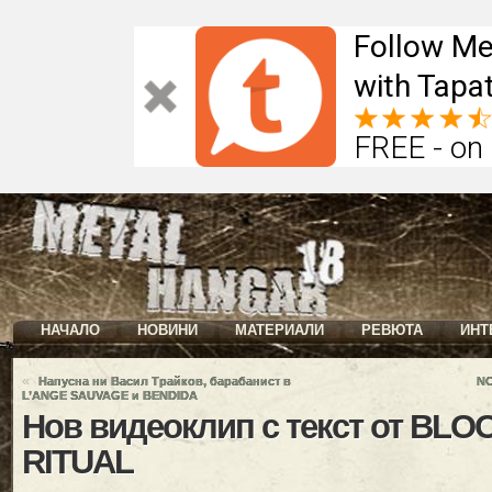
Follow Me
with Tapat
FREE - on
НАЧАЛО
НОВИНИ
МАТЕРИАЛИ
РЕВЮТА
ИНТ
«
Напусна ни Васил Трайков, барабанист в
NO
L’ANGE SAUVAGE и BENDIDA
Нов видеоклип с текст от BL
RITUAL