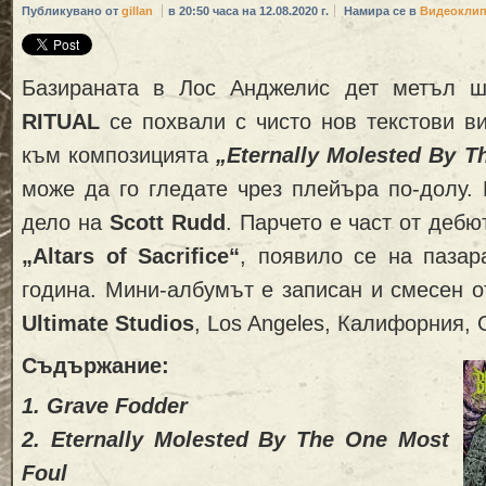
Публикувано от
gillan
в 20:50 часа на 12.08.2020 г.
Намира се в
Видеокли
Базираната в Лос Анджелис дет метъл 
RITUAL
се похвали с чисто нов текстови в
към композицията
„Eternally Molested By 
може да го гледате чрез плейъра по-долу.
дело на
Scott Rudd
. Парчето е част от деб
„Altars of Sacrifice“
, появило се на паза
година. Мини-албумът е записан и смесен 
Ultimate Studios
, Los Angeles, Калифорния,
Съдържание:
1. Grave Fodder
2. Eternally Molested By The One Most
Foul