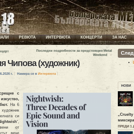
ИАЛИ
РЕВЮТА
ИНТЕРВЮТА
КОНЦЕРТИ
ЗА НАС
Последни подробности за предстоящия Metal
нцерт
След
»
Weekend
я Чипова (художник)
6.2026 г.
Намира се в
Интервюта
НОВИ
 срещне с
зкуство,
бют.
На 6
художник
„
Cruelty
елната си
миксира
ghtwish
“,
ПРЕДИ 1 
овени от
ктът вече