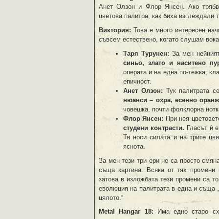
Анет Олзон и Флор Янсен. Ако трябв
цветова палитра, как биха изглеждали 
Виктория:
Това е много интересен нач
съвсем естествено, когато слушам вока
Таря Турунен:
За мен нейния
синьо, злато и наситено пу
операта и на една по-тежка, кл
епичност.
Анет Олзон:
Тук палитрата се
нюанси – охра, есенно оранж
човешка, почти фолклорна нотка
Флор Янсен:
При нея цветовет
студени контрасти.
Гласът ѝ е
Тя носи силата и на трите цвя
яснота.
За мен тези три ери не са просто смян
съща картина. Всяка от тях промени 
затова в изложбата тези промени са то
еволюция на палитрата в една и съща „к
цялото.“
Metal Hangar 18:
Има едно старо схв