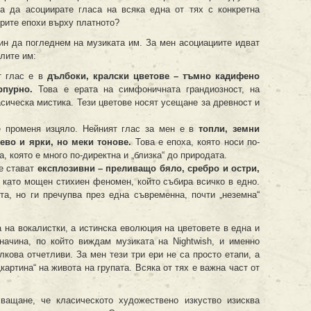
а да асоциирате гласа на всяка една от тях с конкретна
трите епохи върху платното?
ин да погледнем на музиката им. За мен асоциациите идват
лите им:
т глас е в
дълбоки, кралски цветове – тъмно кадифено
рпурно.
Това е ерата на симфоничната грандиозност, на
асическа мистика. Тези цветове носят усещане за древност и
 променя изцяло. Нейният глас за мен е в
топли, земни
ево и ярки, но меки тонове.
Това е епоха, която носи по-
, която е много по-директна и „близка“ до природата.
е стават
експлозивни – преливащо бяло, сребро и остри,
 като мощен стихиен феномен, който събира всичко в едно.
та, но ги пречупва през една съвременна, почти „неземна“
а на вокалистки, а истинска еволюция на цветовете в една и
начина, по който виждам музиката на Nightwish, и именно
лкова отчетливи. За мен тези три ери не са просто етапи, а
артина“ на живота на групата. Всяка от тях е важна част от
ащане, че класическото художествено изкуство изисква