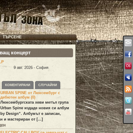
ТЪРСЕНЕ
ващ концерт
LP
9 авг. 2026 - София
КОМЕНТИРАНИ
СЛУЧАЙНИ
URBAN SPINE от Люксембург с
дебютен албум (0)
Люксембургската хеви метъл група
Urban Spine
издаде новия си албум
 by Design
“. Албумът е записан,
н и мастериран от […]
ДЕН
ELECTRIC CALLBOY се завръщат с