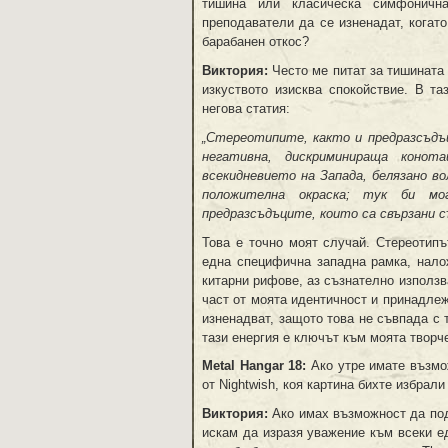
тишина или класическа симфоничн
преподаватели да се изненадат, когат
барабанен откос?
Виктория:
Често ме питат за тишината
изкуството изисква спокойствие. В т
негова статия:
„Стереотипите, както и предразсъдъ
негативна, дискриминираща коно
всекидневието на Запада, белязано 
положителна окраска; тук би мо
предразсъдъците, които са свързани 
Това е точно моят случай. Стереотипъ
една специфична западна рамка, нало
китарни рифове, аз съзнателно използв
част от моята идентичност и принадлеж
изненадват, защото това не съвпада с 
тази енергия е ключът към моята творч
Metal Hangar 18:
Ако утре имате възмо
от Nightwish, коя картина бихте избрали
Виктория:
Ако имах възможност да под
искам да изразя уважение към всеки ед