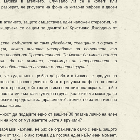
а музика в ателието. Случвало ли се е колеги или
о разберат, че рисувате на фона на китарни рифове и двоен
 в ателието, защото съществува един наложен стереотип, че
ази връзка се сещам за думите на Кристиано Джордано от
ците, съдържат не само убеждения, схващания и оценки с
тация, както внушава употребата на понятията във
волю-неволю от Просвещението. Те могат да имат напълно
гло да се помисли, например, за стереотипите и
със собствената личност,съответно група.“
т, че художникът трябва да работи в тишина, е продукт на
жена от Просвещението. Когато рисувам на фона на тежки
ам стереотип, който за мен има положителна окраска – той е
ността ми към тази културна група. Колегите ми може да се
техните представи за „правилното“ ателие, но за мен именно
еска истина.
жност да подарите едно от вашите 30 платна лично на член
 и на кого от музикантите бихте я връчили?
аря мои картини, не бих се ограничила само с една, защото
ин от тях. Но ако трябва да посоча един най-личен момент,