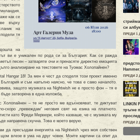
стерството
инландия.
аже как се
стрийм
ове върху
си алб
сланик на
ПРЕДИ 1 
сподели тя
дошла на
ктът ви е уникален по рода си за България. Как се ражда
метъл песен – затваряте очи и пренасяте директно емоцията
предсто
дълго анализиране на текстовете на Туомас Холопайнен?
Hammer
ПРЕДИ 2 
al Hangar 18! За мен е чест да споделя този проект именно
а България и съм напълно наясно, че това е само началото.
вива, защото музиката на Nightwish не е просто фон – тя е
а бъде затворена в една изложба.
с Холопайнен – те не просто ме вдъхновяват, те диктуват
LINKIN 
по-скоро „превеждам“ неговия свят на езика на платното.
тръгне 
исти като Фреди Меркюри, който казваше, че с музиката му
прослед
ъде направена скучна. Това е моето верую.
ПРЕДИ 2 
м да пресъздам енергията на Nightwish чрез моя собствен
, щом влезе в ума на друг човек. Моите картини са опит да