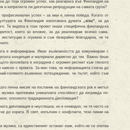
гна до този огромен успех, как реагираха във Финландия на
к и изпратихте ли дигитални репродукции на самата група?
 професионален успех – за мен е лична победа. Когато от
културата на Финландия използваха думата
„sisu“
, за да
го. Те видяха в този проект онази специфична финландска
итост, която аз вложих, за да реализирам всичко сама.
 институции е огромна и съм безкрайно благодарна, че те
чало.
пата е информирана. Имах възможността да комуникирам с
цялата концепция и материали директно до тях. Важно беше
ащото изложбата е изградена с огромен респект към тяхното
 наясно с проекта. За мен това, че информацията стигна до
 най-голямото възможно потвърждение, че пътят, който съм
ато лична мисия на посланик на финландската рок и метъл
а музика притежава уникалната способност да изгражда по-
ите, отколкото традиционната дипломация?
ната дипломация е неуспешна, но е очевидно, че тя често се
гне до хората. В свят, изпълнен с конфликти, тези линии на
а музика, са единственият останал език, който не се опитва