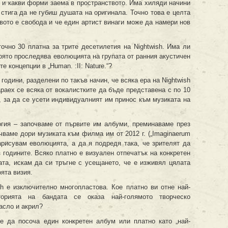
е и какви форми заема в пространството. Има хиляди начини
стига да не губиш душата на оригинала. Точно това е целта
твото е свобода и че един артист винаги може да намери нов
чно 30 платна за трите десетилетия на Nightwish. Има ли
която проследява еволюцията на групата от ранния акустичен
те концепции в „Human. :II: Nature.“?
 години, разделени по такъв начин, че всяка ера на Nightwish
раех се всяка от вокалистките да бъде представена с по 10
, за да се усети индивидуалният им принос към музиката на
огия – започваме от първите им албуми, преминаваме през
чваме дори музиката към филма им от 2012 г. („Imaginaerum
арисувам еволюцията, а да я подредя така, че зрителят да
 годините. Всяко платно е визуален отпечатък на конкретен
ата, искам да си тръгне с усещането, че е изживял цялата
оята визия.
h е изключително многопластова. Кое платно ви отне най-
рията на бандата се оказа най-голямото творческо
асло и акрил?
е да посоча един конкретен албум или платно като „най-