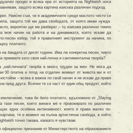
идуален процес и всяка ера от историята на Nightwish носи
сравнявам, защото всяка картина изисква различен подход.
крил. Наясно съм, че в академичните среди маслото често се
крила, защото той ми дава свободата, от която имам нужда.
асло, вероятно ще ме разберат – то изисква различно темпо
на моя начин на работа и на динамиката, която искам да
по-лесен избор, той е правилният инструмент за начина, по
ърху платното.
 на бандата от десет години. Има ли конкретна песен, чието
а приемате като своя най-лична и сантиментална творба?
 „най-личната“ творба е много труден за мен. Не мога да
зи 30 платна е плод на отделен момент от живота ми и от
ностойни – всяка е важна по свой начин и не искам да правя
а пред друга. Всички те са част от един общ продукт, който
 изключение, това би било платното, вдъхновено от „Slaying
а тази песен, което винаги ме е провокирало по различен
ещах една особена интензивност, която я прави малко по-
 картина; тя е момент на пълна артистична свобода, в който
ghtwish точно такава, каквато я чувствам.
л официално признание от Министерството на образованието