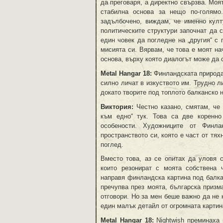
да преговаря, а директно свързва. Моя
стабилна основа за нещо по-голямо
задълбочено, виждам, че именно култ
политическите структури започнат да 
един човек да погледне на „другия“ с 
мисията си. Вярвам, че това е моят н
основа, върху която диалогът може да 
Metal Hangar 18:
Финландската природа 
силно личат в изкуството им. Трудно 
докато творите под топлото балканско 
Виктория:
Честно казано, смятам, че
към едно“ тук. Това са две коренно
особености. Художниците от Финла
пространството си, която е част от тях
поглед.
Вместо това, аз се опитах да уловя 
които резонират с моята собствена 
направя финландска картина под балкан
пречупва през моята, българска призм
отговори. Но за мен беше важно да не 
един малък детайл от огромната картин
Metal Hangar 18:
Nightwish преминаха 