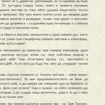
т проект не е „директна“ дипломация, но се надявам да бъде
. От културна гледна точка, която в момента изучавам
урните мостове са това, което удържа обществото, когато
се пропукват. Ако чрез моите платна успея да накарам дори
повече емпатия и разбиране, тогава този проект е изпълнил
ачин да допринеса – създавайки една по-човешка и стабилна
се гради по различен начин.
е обвита в мистика, меланхолия и суров северен дух, които
ли се улавя тази специфична северна светлина и атмосфера,
небе на България?
 е невъзможно да пренесеш тази северна атмосфера „едно
 различни култури, всяка със своя собствена енергия и
ндия имат тази естествена връзка със светлината и
ната ДНК. Аз не мога да бъда тях, нито да „открадна“ техния
само отделни елементи от тяхната мистика – онези нишки,
чувствителност. За мен предизвикателството не беше да
ското небе, а да намеря как северният дух на Nightwish се
а. Дали съм успяла? Това е въпрос, на който публиката ще
копирам, а да създам нещо автентично, дори и то да е само
а на техния свят
през три коренно различни вокални ери – на Таря Турунен,