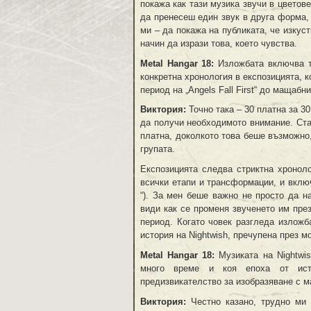
покажа как тази музика звучи в цветов
да пренесеш един звук в друга форма, 
ми – да покажа на публиката, че изкус
начин да изрази това, което чувства.
Metal Hangar 18:
Изложбата включва то
конкретна хронология в експозицията, 
период на „Angels Fall First“ до мащабни
Виктория:
Точно така – 30 платна за 30
да получи необходимото внимание. Ста
платна, доколкото това беше възможно
групата.
Експозицията следва стриктна хронол
всички етапи и трансформации, и вклю
“). За мен беше важно не просто да н
види как се променя звученето им през
период. Когато човек разгледа изложб
история на Nightwish, пречупена през м
Metal Hangar 18:
Музиката на Nightwis
много време и коя епоха от исто
предизвикателство за изобразяване с м
Виктория:
Честно казано, трудно ми 