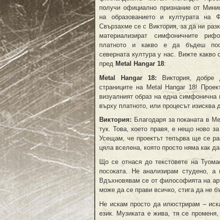
получи официално признание от Мини
на образованието и културата на Ф
Свързахме се с Виктория, за да ни разк
материализират симфоничните риф
платното и какво е да бъдеш по
северната култура у нас. Вижте какво 
пред
Metal Hangar 18
:
Metal Hangar 18:
Виктория, добре 
страниците на Metal Hangar 18! Прое
визуалният образ на една симфонична 
върху платното, или процесът изисква 
Виктория:
Благодаря за поканата в Met
тук. Това, което правя, е нещо ново з
Усещам, че проектът тепърва ще се раз
цяла вселена, която просто няма как д
Що се отнася до текстовете на Туома
посоката. Не анализирам студено, а 
Вдъхновявам се от философията на арт
може да се прави всичко, стига да не б
Не искам просто да илюстрирам – иска
език. Музиката е жива, тя се променя