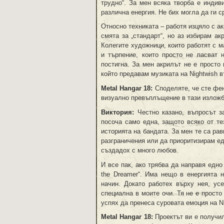
трудно“. За мен всяка творба е индив
различна енергия. Не бих могла да ги 
Относно техниката – работя изцяло с а
смята за „стандарт“, но аз избирам а
Колегите художници, които работят с м
и търпение, които просто не пасват 
постигна. За мен акрилът не е просто 
който предавам музиката на Nightwish в
Metal Hangar 18:
Споделяте, че сте фен
визуално превъплъщение в тази изложб
Виктория:
Честно казано, въпросът за
посоча само една, защото всяко от те
историята на бандата. За мен те са рав
разграничения или да приоритизирам едн
създадох с много любов.
И все пак, ако трябва да направя едно
the Dreamer“. Има нещо в енергията н
начин. Докато работех върху нея, ус
специална в моите очи. Тя не е просто
успях да пренеса суровата емоция на Ni
Metal Hangar 18:
Проектът ви е получи