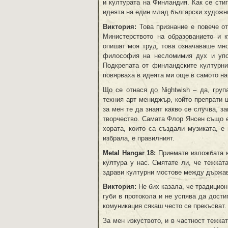
и културата на Финландия. Как се сти
идеята на един млад български художни
Виктория:
Това признание е повече от
Министерството на образованието и 
опишат моя труд, това означаваше мно
философия на несломимия дух и упор
Подкрепата от финландските културни
повярваха в идеята ми още в самото на
Що се отнася до Nightwish – да, гру
техния арт мениджър, който препрати 
за мен те да знаят какво се случва, з
творчество. Самата Флор Янсен също е
хората, които са създали музиката, е
избрала, е правилният.
Metal Hangar 18:
Приемате изложбата к
култура у нас. Смятате ли, че тежкат
здрави културни мостове между държав
Виктория:
Не бих казала, че традицион
губи в протокола и не успява да дости
комуникация сякаш често се прекъсват.
За мен изкуството, и в частност тежкат