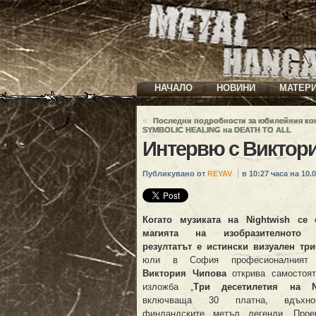
НАЧАЛО
НОВИНИ
МАТЕР
«
Последни подробности за юбилейния ко
SYMBOLIC HEALING на DEATH TO ALL
Интервю с Виктори
Публикувано от
REYAV
в 10:27 часа на 10.0
Когато музиката на Nightwish се
магията на изобразителното и
резултатът е истински визуален три
юли в София професионалният 
Виктория Чипова
открива самостоят
изложба „
Три десетилетия на Ni
включваща 30 платна, вдъхн
финландските метъл легенди. Прое