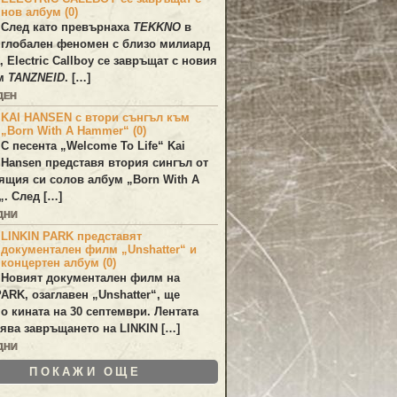
нов албум (0)
След като превърнаха
TEKKNO
в
глобален феномен с близо милиард
а,
Electric Callboy
се завръщат с новия
ум
TANZNEID
. […]
ДЕН
KAI HANSEN с втори сънгъл към
„Born With A Hammer“ (0)
С песента „
Welcome To Life
“
Kai
Hansen
представя втория сингъл от
ящия си солов албум „
Born With A
„. След […]
ДНИ
LINKIN PARK представят
документален филм „Unshatter“ и
концертен албум (0)
Новият документален филм на
PARK
, озаглавен
„Unshatter“
, ще
по кината на 30 септември. Лентата
ява завръщането на
LINKIN
[…]
ДНИ
ПОКАЖИ ОЩЕ