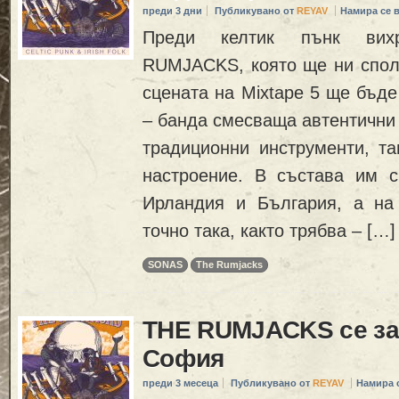
преди 3 дни
Публикувано от
REYAV
Намира се 
Преди келтик пънк вих
RUMJACKS, която ще ни споле
сцената на Mixtape 5 ще бъд
– банда смесваща автентични
традиционни инструменти, та
настроение. В състава им с
Ирландия и България, а на
точно така, както трябва – […]
SONAS
The Rumjacks
THE RUMJACKS се за
София
преди 3 месеца
Публикувано от
REYAV
Намира 