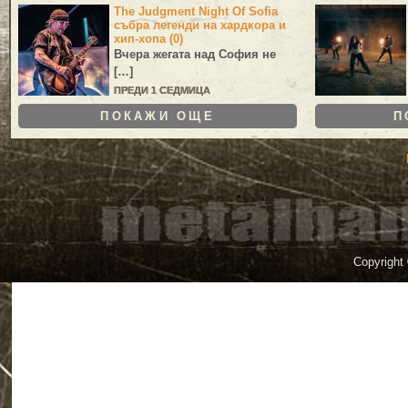
The Judgment Night Of Sofia
събра легенди на хардкора и
хип-хопа (0)
Вчера жегата над София не
[…]
ПРЕДИ 1 СЕДМИЦА
ПОКАЖИ ОЩЕ
П
Copyright