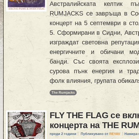
Австралийската келтик п
RUMJACKS се завръща в Соф
концерт на 5 септември в сто
5. Сформирани в Сидни, Авст
изграждат световна репутаци
енергичните и обичани мо
банди. Със своята експлоз
сурова пънк енергия и тра
фолк влияния, групата обикал
The Rumjacks
FLY THE FLAG се вк
концерта на THE RU
преди 2 години
Публикувано от
REYAV
Намира 