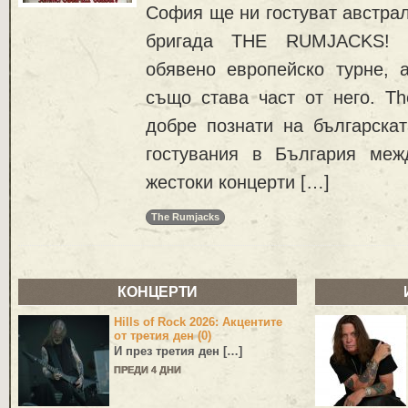
София ще ни гостуват австрал
бригада THE RUMJACKS! 
обявено европейско турне, 
също става част от него. Th
добре познати на българска
гостувания в България меж
жестоки концерти […]
The Rumjacks
КОНЦЕРТИ
Hills of Rock 2026: Акцентите
от третия ден (0)
И през третия ден […]
ПРЕДИ 4 ДНИ