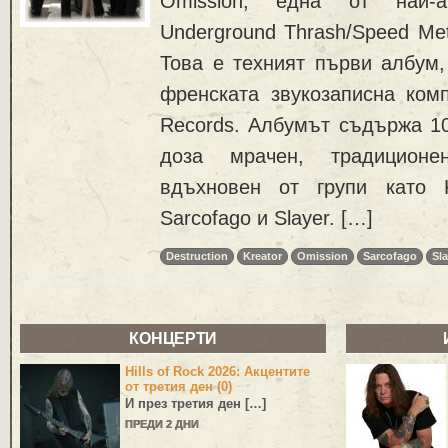
Omission, една от най-ак
Underground Thrash/Speed Met
Това е техният първи албум,
френската звукозаписна ком
Records. Албумът съдържа 10
доза мрачен, традицион
вдъхновен от групи като Kre
Sarcofago и Slayer. […]
Destruction
Kreator
Omission
Sarcofago
Sla
КОНЦЕРТИ
Hills of Rock 2026: Акцентите
от третия ден (0)
И през третия ден […]
ПРЕДИ 2 ДНИ