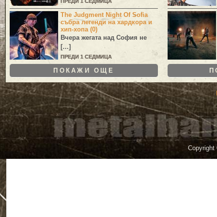
ПРЕДИ 1 СЕДМИЦА
The Judgment Night Of Sofia
събра легенди на хардкора и
хип-хопа (0)
Вчера жегата над София не
[…]
ПРЕДИ 1 СЕДМИЦА
ПОКАЖИ ОЩЕ
П
Copyright