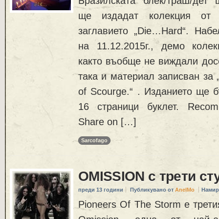
Бразилската блек/траш/де
ще издадат колекция от
заглавието „Die…Hard“. Набе
на 11.12.2015г., демо кол
както въобще не виждали досе
така и материал записван за „
of Scourge.“ . Изданието ще 
16 страници буклет. Reco
Share on […]
Sarcofago
OMISSION с трети ст
преди 13 години
Публикувано от
AnelMo
Намир
Pioneers Of The Storm e трет