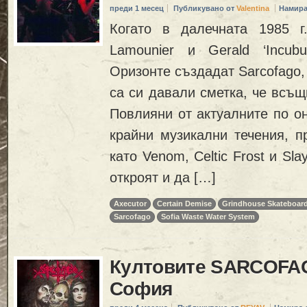
преди 1 месец
Публикувано от
Valentina
Намира
Когато в далечната 1985 г. 
Lamounier и Gerald ‘Incubu
Оризонте създадат Sarcofago,
са си давали сметка, че всъщ
Повлияни от актуалните по о
крайни музикални течения, п
като Venom, Celtic Frost и Sla
откроят и да […]
Axecutor
Certain Demise
Grindhouse Skateboar
Sarcofago
Sofia Waste Water System
Култовите SARCOFAG
София