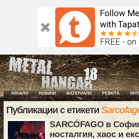
Follow Me
with Tapat
FREE - on
НАЧАЛО
НОВИНИ
МАТЕРИАЛИ
РЕВЮТА
ИНТ
Публикации с етикети
Sarcofag
SARCÓFAGO в София:
носталгия, хаос и е