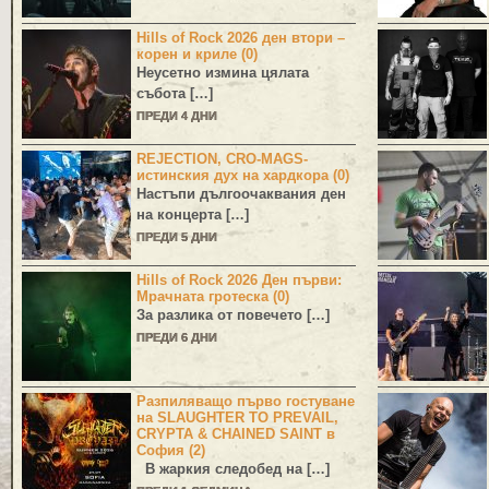
Hills of Rock 2026 ден втори –
корен и криле (0)
Неусетно измина цялата
събота […]
ПРЕДИ 4 ДНИ
REJECTION, CRO-MAGS-
истинския дух на хардкора (0)
Настъпи дългоочаквания ден
на концерта […]
ПРЕДИ 5 ДНИ
Hills of Rock 2026 Ден първи:
Мрачната гротеска (0)
За разлика от повечето […]
ПРЕДИ 6 ДНИ
Разпиляващо първо гостуване
на SLAUGHTER TO PREVAIL,
CRYPTA & CHAINED SAINT в
София (2)
В жаркия следобед на […]