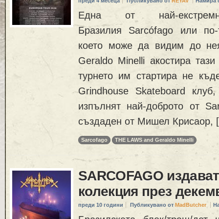
преди 4 месеца
Публикувано от
REYAV
Намира 
Една от най-екстре
Бразилия Sarcófago или по-т
което може да видим до н
Geraldo Minelli акостира таз
турнето им стартира не къд
Grindhouse Skateboard клуб
изпълнят най-доброто от Sar
създаден от Мишел Крисаор, 
Sarcofago
THE LAWS and Geraldo Minelli
SARCOFAGO издават
колекция през декем
преди 10 години
Публикувано от
MadButcher
Н