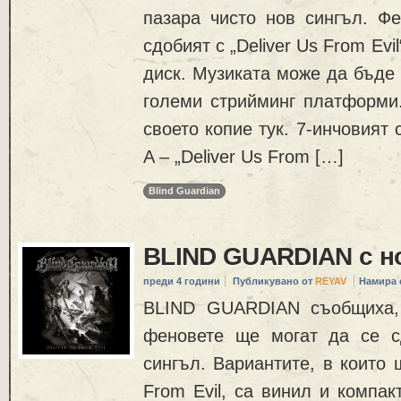
пазара чисто нов сингъл. Фе
сдобият с „Deliver Us From Evi
диск. Музиката може да бъде 
големи стрийминг платформи
своето копие тук. 7-инчовият
A – „Deliver Us From […]
Blind Guardian
BLIND GUARDIAN с н
преди 4 години
Публикувано от
REYAV
Намира 
BLIND GUARDIAN съобщиха,
феновете ще могат да се с
сингъл. Вариантите, в които 
From Evil, са винил и компак