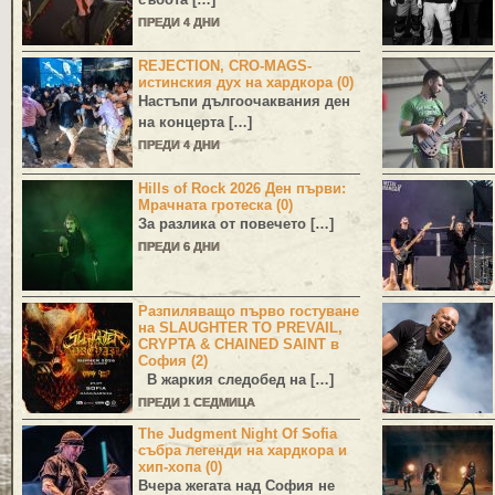
ПРЕДИ 4 ДНИ
REJECTION, CRO-MAGS-
истинския дух на хардкора (0)
Настъпи дългоочаквания ден
на концерта […]
ПРЕДИ 4 ДНИ
Hills of Rock 2026 Ден първи:
Мрачната гротеска (0)
За разлика от повечето […]
ПРЕДИ 6 ДНИ
Разпиляващо първо гостуване
на SLAUGHTER TO PREVAIL,
CRYPTA & CHAINED SAINT в
София (2)
В жаркия следобед на […]
ПРЕДИ 1 СЕДМИЦА
The Judgment Night Of Sofia
събра легенди на хардкора и
хип-хопа (0)
Вчера жегата над София не