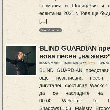
Германия и Швейцария и щ
есента на 2021 г. Това ще бъ
[…]
Blind Guardian
BLIND GUARDIAN пре
нова песен „на живо
преди 6 години
Публикувано от
REYAV
Намира 
BLIND GUARDIAN представих
още незаписана песен н
дигитален фестивал Wacken 
да се насладите на из
00:00 Welcome To Dyin
Shadows11:53 Majesty Втор