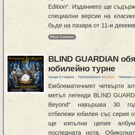
Edition“. Изданието ще съдържа
специални версии на класик
бъде на пазара от 11-и декем
Blind Guardian
BLIND GUARDIAN об
юбилейно турне
преди 5 години
Публикувано от
gillan
Намира с
Емблематичният четвърти ал
метъл легенди BLIND GUARD
Beyond“ навършва 30 го
отбележи юбилея със серия от
ще изпълни целия албу
последната нота. Обиколка