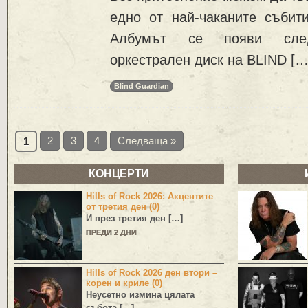
едно от най-чаканите събит
Албумът се появи след
оркестрален диск на BLIND […
Blind Guardian
2
3
4
Следваща »
1
КОНЦЕРТИ
Hills of Rock 2026: Акцентите
от третия ден (0)
И през третия ден […]
ПРЕДИ 2 ДНИ
Hills of Rock 2026 ден втори –
корен и криле (0)
Неусетно измина цялата
събота […]