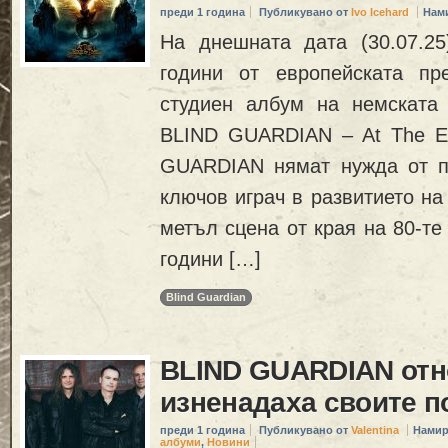
преди 1 година
Публикувано от
Ivo Icehard
Нам
На днешната дата (30.07.2
години от европейската пр
студиен албум на немската
BLIND GUARDIAN – At The E
GUARDIAN нямат нужда от п
ключов играч в развитието на
метъл сцена от края на 80-те
години […]
Blind Guardian
BLIND GUARDIAN отн
изненадаха своите п
преди 1 година
Публикувано от
Valentina
Намир
албуми
,
Новини