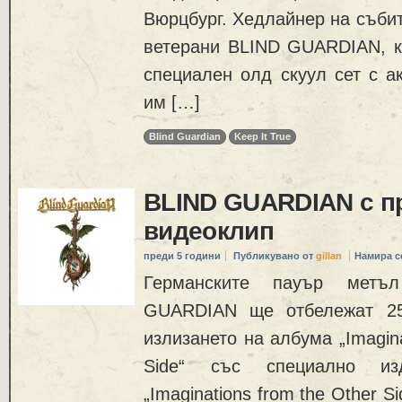
Вюрцбург. Хедлайнер на събит
ветерани BLIND GUARDIAN, к
специален олд скуул сет с а
им […]
Blind Guardian
Keep It True
BLIND GUARDIAN с п
видеоклип
преди 5 години
Публикувано от
gillan
Намира с
Германските пауър метъ
GUARDIAN ще отбележат 25
излизането на албума „Imagina
Side“ със специално изд
„Imaginations from the Other Si