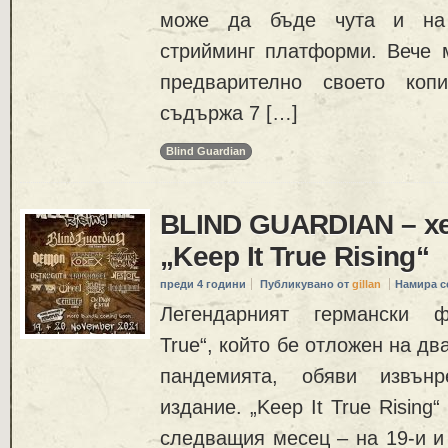
може да бъде чута и на 
стрийминг платформи. Вече 
предварително своето коп
съдържа 7 […]
Blind Guardian
BLIND GUARDIAN – х
„Keep It True Rising“
преди 4 години
Публикувано от
gillan
Намира с
Легендарният германски ф
True“, който бе отложен на дв
пандемията, обяви извънр
издание. „Keep It True Rising
следващия месец – на 19-и и