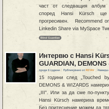
част от следващия албум 
според Hansi Kürsch ще
прогресивен. Recommend on
Linkedin Share via MySpace Tw
Blind Guardian
Интервю с Hansi Kür
GUARDIAN, DEMONS 
преди 6 години
Публикувано от
REYAV
Намира 
15 години след „Touched by
DEMONS & WIZARDS намериха
„III”. Или за да сме по-пункт
Hansi Kürsch намериха време
Без притеснение можем да тв