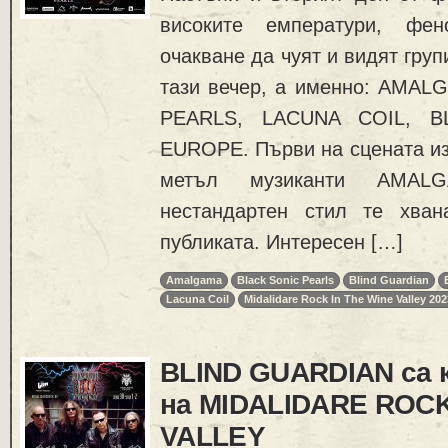
високите емператури, фен
очакване да чуят и видят груп
тази вечер, а именно: AMA
PEARLS, LACUNA COIL, B
EUROPE. Първи на сцената из
метъл музиканти AMAL
нестандартен стил те хван
публиката. Интересен […]
Amalgama
Black Sonic Pearls
Blind Guardian
Lacuna Coil
Midalidare Rock In The Wine Valley 202
BLIND GUARDIAN са 
на MIDALIDARE ROCK
VALLEY