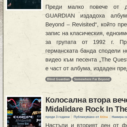
Преди малко повече от 
GUARDIAN издадоха албум
Beyond – Revisited“, който п
запис на класическия, едноим
за групата от 1992 г. П
германската банда сподели н
видео към песента „The Quest 
е част от албума, издаден пре
Blind Guardian
Somewhere Far Beyond
Колосална втора веч
Midalidare Rock In Th
преди 3 години
Публикувано от
Atina
Намира с
Настъпи и вторият ден от ф