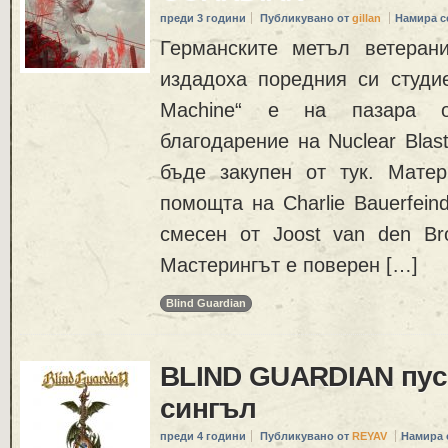
преди 3 години
Публикувано от
gillan
Намира с
Германските метъл ветера
издадоха поредния си студи
Machine“ е на пазара о
благодарение на Nuclear Blas
бъде закупен от тук. Мате
помощта на Charlie Bauerfein
смесен от Joost van den Bro
Мастерингът е поверен […]
Blind Guardian
BLIND GUARDIAN пус
сингъл
преди 4 години
Публикувано от
REYAV
Намира 