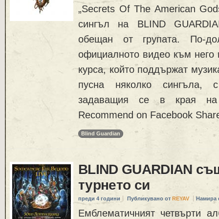
„Secrets Of The American God
сингъл на BLIND GUARDIA
обещан от групата. По-до
официалното видео към него и
курса, който поддържат музик
пусна няколко сингъла, с
задаващия се в края на
Recommend on Facebook Share 
Blind Guardian
BLIND GUARDIAN същ
турнето си
преди 4 години
Публикувано от
REYAV
Намира 
Емблематичният четвърти ал