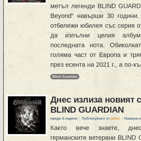
метъл легенди BLIND GUARD
Beyond“ навърши 30 години.
отбележи юбилея със серия от
да изпълни целия албу
последната нота. Обиколка
голяма част от Европа и тря
през есента на 2021 г., а по-к
Blind Guardian
Днес излиза новият 
BLIND GUARDIAN
преди 4 години
Публикувано от
gillan
Намира с
Както вече знаете, дне
германските ветерани BLIND 