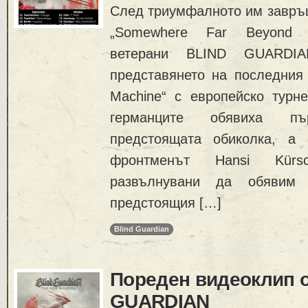
След триумфалното им завръщ
„Somewhere Far Beyond T
ветерани BLIND GUARDI
представянето на последния
Machine“ с европейско турне
германците обявиха п
предстоящата обиколка, а 
фронтменът Hansi Kürs
развълнувани да обявим
предстоящия […]
Blind Guardian
Пореден видеоклип о
GUARDIAN