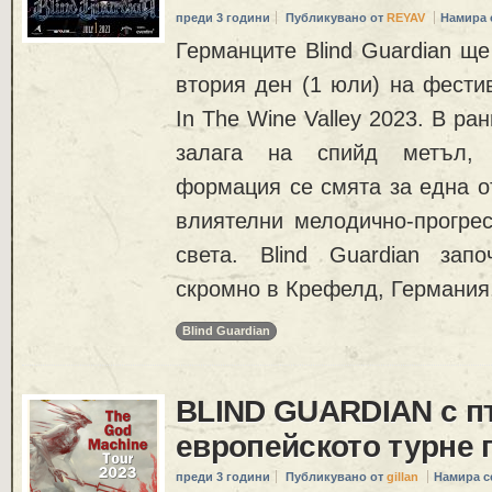
преди 3 години
Публикувано от
REYAV
Намира 
Германците Blind Guardian ще
втория ден (1 юли) на фестив
In The Wine Valley 2023. В ран
залага на спийд метъл,
формация се смята за една о
влиятелни мелодично-прогрес
света. Blind Guardian зап
скромно в Крефелд, Германия
Blind Guardian
BLIND GUARDIAN с пъ
европейското турне п
преди 3 години
Публикувано от
gillan
Намира с