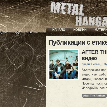
НАЧАЛО
НОВИНИ
МАТЕР
Публикации с етик
AFTER TH
видео
преди 1 месец
П
Българската поп
видео към дебют
китари, барабан
Песента носи с
мелодично, поп п
After The Anthem