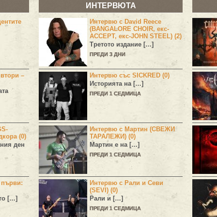
ИНТЕРВЮТА
центите
Интервю с David Reece
(BANGALORE CHOIR, екс-
ACCEPT, екс-JOHN STEEL) (2)
Третото издание […]
ПРЕДИ 3 ДНИ
 втори –
Интервю със SICKRED (0)
Историята на […]
ата
ПРЕДИ 1 СЕДМИЦА
GS-
Интервю с Мартин (СВЕЖИ
дкора (0)
ТАРАЛЕЖИ) (0)
ния ден
Мартин е на […]
ПРЕДИ 1 СЕДМИЦА
н първи:
Интервю с Рали и Севи
(SEVI) (0)
то […]
Рали и […]
ПРЕДИ 1 СЕДМИЦА