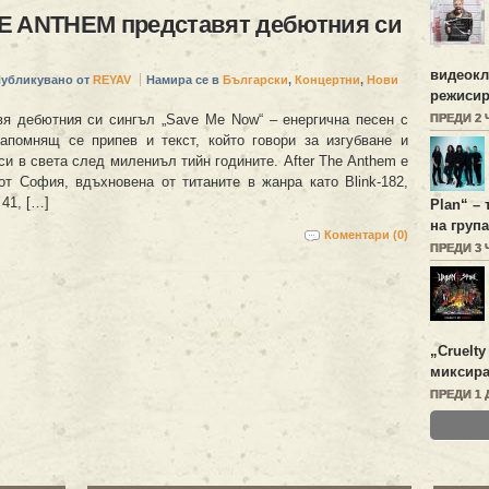
E ANTHEM представят дебютния си
видеок
убликувано от
REYAV
Намира се в
Български
,
Концертни
,
Нови
режисир
вя дебютния си сингъл „Save Me Now“ – енергична песен с
ПРЕДИ 2
апомнящ се припев и текст, който говори за изгубване и
си в света след милениъл тийн годините. After The Anthem е
от София, вдъхновена от титаните в жанра като Blink‑182,
41, […]
Plan
“ –
на група
Коментари (0)
ПРЕДИ 3
„
Cruelty
миксира
ПРЕДИ 1 