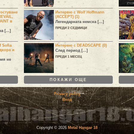
остуване
Интервю с Wolf Hoffmann
EVAIL,
(ACCEPT) (1)
AINT в
Легендарната немска […]
ПРЕДИ 2 СЕДМИЦИ
а […]
 Sofia
Интервю с DEADSCAPE (0)
дкора и
След период […]
ПРЕДИ 1 МЕСЕЦ
фия не
ПОКАЖИ ОЩЕ
Privacy policy
Вход
Copyright ©
2026
Metal Hangar 18