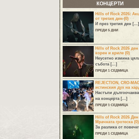
КОНЦЕРТИ
Hills of Rock 2026: Ак
от третия ден (0)
И през третия ден […]
ПРЕДИ 5 ДНИ
Hills of Rock 2026 ден
корен и криле (0)
Неусетно измина цял
събота […]
ПРЕДИ 1 СЕДМИЦА
REJECTION, CRO-MA
истинския дух на хар
Настъпи дългоочаква
на концерта […]
ПРЕДИ 1 СЕДМИЦА
Hills of Rock 2026 Де
Мрачната гротеска (0)
За разлика от повече
ПРЕДИ 1 СЕДМИЦА