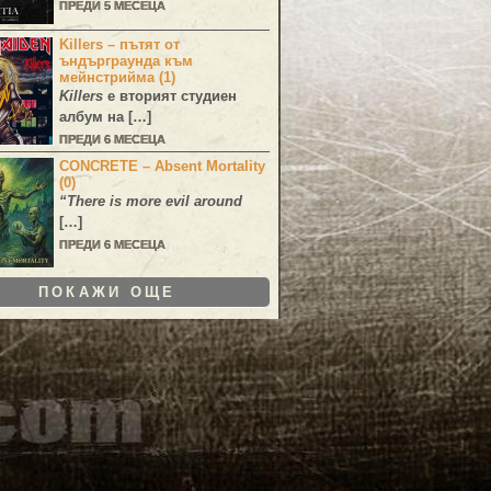
ПРЕДИ 5 МЕСЕЦА
Killers – пътят от
ъндърграунда към
мейнстрийма (1)
Killers
е вторият студиен
албум на […]
ПРЕДИ 6 МЕСЕЦА
CONCRETE – Absent Mortality
(0)
“There is more evil around
[…]
ПРЕДИ 6 МЕСЕЦА
ПОКАЖИ ОЩЕ