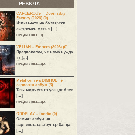
РЕВЮТА
CARCEROUS – Doomsday
Factory (2026) (0)
Излизането на български
екстремен метъл […]
ПРЕДИ 1 МЕСЕЦ
VELIAN – Embers (2026) (0)
Предполагам, че няма нужда
от […]
ПРЕДИ 5 МЕСЕЦА
MetaForm на DIMHOLT е
сериозен албум (3)
Тези момчета го усещат блек
[…]
ПРЕДИ 5 МЕСЕЦА
ODDPLAY – Inertia (0)
Осмият албум на
варненската стоунър банда
[…]