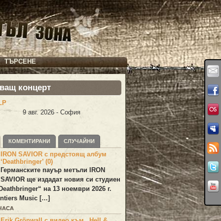
ТЪРСЕНЕ
ващ концерт
LP
9 авг. 2026 - София
КОМЕНТИРАНИ
СЛУЧАЙНИ
IRON SAVIOR с предстоящ албум
‘Deathbringer’ (0)
Германските пауър метъли
IRON
SAVIOR
ще издадат новия си студиен
Deathbringer
“ на 13 ноември 2026 г.
ntiers Music […]
 ЧАСА
Erik Grönwall с видео към „Hell &