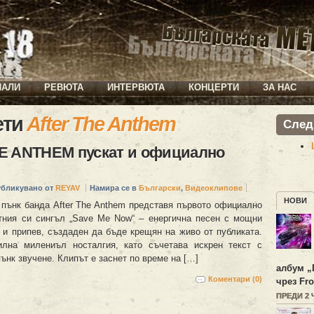
ИАЛИ
РЕВЮТА
ИНТЕРВЮТА
КОНЦЕРТИ
ЗА НАС
ети
After The Anthem
След
E ANTHEM пускат и официално
убликувано от
REYAV
Намира се в
Български
,
Видеоклипове
НОВИ
 пънк банда After The Anthem представя първото официално
ния си сингъл „Save Me Now“ – енергична песен с мощни
и и припев, създаден да бъде крещян на живо от публиката.
илна милениъл носталгия, като съчетава искрен текст с
ънк звучене. Клипът е заснет по време на […]
албум „
Коментари (0)
чрез Fro
ПРЕДИ 2