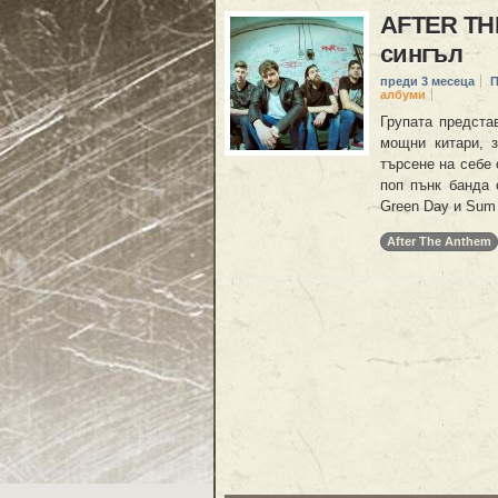
AFTER TH
сингъл
преди 3 месеца
П
албуми
Групата предста
мощни китари, з
търсене на себе 
поп пънк банда 
Green Day и Sum 
After The Anthem