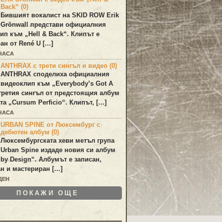
Back“ (0)
Бившият вокалист на
SKID ROW
Erik
Grönwall
представи официалния
лип към
„Hell & Back“
. Клипът е
ан от
René U
[…]
 ЧАСА
ANTHRAX с трети сингъл и видео (0)
ANTHRAX
споделиха официалния
видеоклип към „
Everybody’s Got A
 третия сингъл от предстоящия албум
та „
Cursum Perficio
“. Клипът, […]
 ЧАСА
URBAN SPINE от Люксембург с
дебютен албум (0)
Люксембургската хеви метъл група
Urban Spine
издаде новия си албум
 by Design
“. Албумът е записан,
н и мастериран […]
ДЕН
ПОКАЖИ ОЩЕ