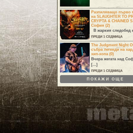
Разпиляващо първо г
на SLAUGHTER TO PR
CRYPTA & CHAINED S
София (2)
В жаркия следобед н
ПРЕДИ 1 СЕДМИЦА
The Judgment Night Of
събра легенди на хар
хип-хопа (0)
Вчера жегата над Со
[…]
ПРЕДИ 1 СЕДМИЦА
ПОКАЖИ ОЩЕ