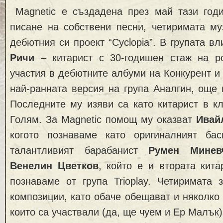
Magnetic е създадена през май тази год
писане на собствени песни, четиримата му
дебютния си проект “Cyclopia”. В групата в
Ричи
– китарист с 30-годишен стаж на р
участия в дебютните албуми на Конкурент и 
най-ранната версия на група Аналгин, още 
Последните му изяви са като китарист в к
Голям. За Magnetic помощ му оказват
Ивай
когото познаваме като оригиналният ба
талантливият барабанист
Румен Минев
Венелин Цветков
, който е и втората кита
познаваме от група Trioplay. Четиримата 
композиции, като обаче обещават и няколко 
които са участвали (да, ще чуем и Ер Малък)