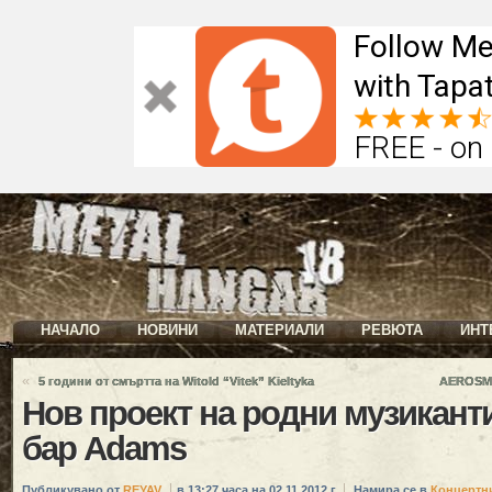
Follow Me
with Tapat
FREE - on
НАЧАЛО
НОВИНИ
МАТЕРИАЛИ
РЕВЮТА
ИНТ
«
5 години от смъртта на Witold “Vitek” Kieltyka
AEROSMI
Нов проект на родни музиканти
бар Adams
Публикувано от
REYAV
в 13:27 часа на 02.11.2012 г.
Намира се в
Концертн