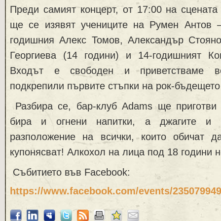
Преди самият концерт, от 17:00 на сцената
ще се изявят учениците на Румен Антов –
годишния Алекс Томов, Александър Стоянов
Георгиева (14 години) и 14-годишният Ко
Входът е свободен и приветстваме вс
подкрепили първите стъпки на рок-бъдещето
Разбира се, бар-клуб Adams ще приготви 
бира и огнени напитки, а джагите и
разположение на всички, които обичат да
купонясват! Алкохол на лица под 18 години н
Събитието във Facebook:
https://www.facebook.com/events/235079949