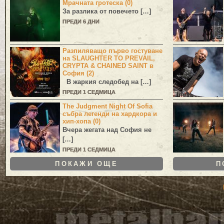
Мрачната гротеска (0)
За разлика от повечето […]
ПРЕДИ 6 ДНИ
Разпиляващо първо гостуване
на SLAUGHTER TO PREVAIL,
CRYPTA & CHAINED SAINT в
София (2)
В жаркия следобед на […]
ПРЕДИ 1 СЕДМИЦА
The Judgment Night Of Sofia
събра легенди на хардкора и
хип-хопа (0)
Вчера жегата над София не
[…]
ПРЕДИ 1 СЕДМИЦА
ПОКАЖИ ОЩЕ
П