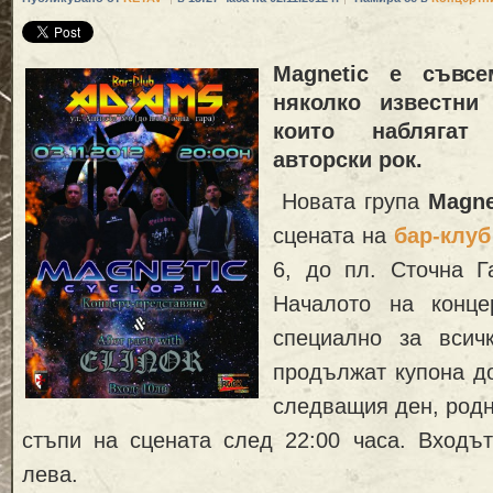
Magnetic
е съвсе
няколко известни
които наблягат
авторски рок.
Новата група
Magne
сцената на
бар-клу
6, до пл. Сточна Г
Началото на конце
специално за всич
продължат купона д
следващия ден, род
стъпи на сцената след 22:00 часа. Входът
лева.