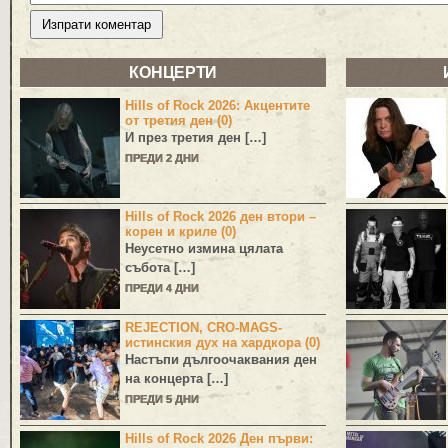
КОНЦЕРТИ
Hills of Rock 2026: Акцентите
от третия ден (0)
И през третия ден […]
ПРЕДИ 2 ДНИ
Hills of Rock 2026 ден втори –
корен и криле (0)
Неусетно измина цялата
събота […]
ПРЕДИ 4 ДНИ
REJECTION, CRO-MAGS-
истинския дух на хардкора (0)
Настъпи дългоочаквания ден
на концерта […]
ПРЕДИ 5 ДНИ
Hills of Rock 2026 Ден първи: