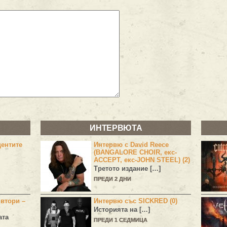
ИНТЕРВЮТА
центите
Интервю с David Reece
(BANGALORE CHOIR, екс-
ACCEPT, екс-JOHN STEEL) (2)
Третото издание […]
ПРЕДИ 2 ДНИ
 втори –
Интервю със SICKRED (0)
Историята на […]
ата
ПРЕДИ 1 СЕДМИЦА