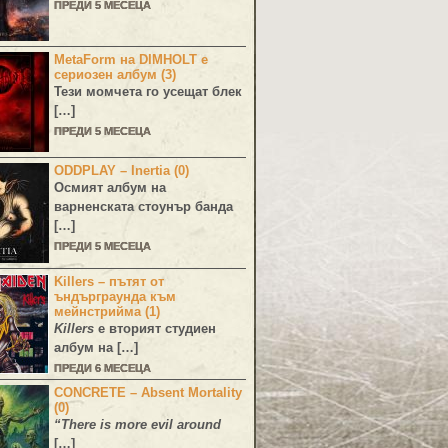
ПРЕДИ 5 МЕСЕЦА
MetaForm на DIMHOLT е
сериозен албум (3)
Тези момчета го усещат блек
[…]
ПРЕДИ 5 МЕСЕЦА
ODDPLAY – Inertia (0)
Осмият албум на
варненската стоунър банда
[…]
ПРЕДИ 5 МЕСЕЦА
Killers – пътят от
ъндърграунда към
мейнстрийма (1)
Killers
е вторият студиен
албум на […]
ПРЕДИ 6 МЕСЕЦА
CONCRETE – Absent Mortality
(0)
“There is more evil around
[…]