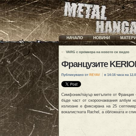
НАЧАЛО
НОВИНИ
МАТЕР
«
VARG с премиера на новото си видео
Французите KERION
Публикувано от
REYAV
в 14:16 часа на 12.0
Симфоник/пауър метълите от Франция – 
бъде част от скороочаквания албум 
излизане е фиксирана на 25 септемв
вокалистката Rachel, а обложката и спи