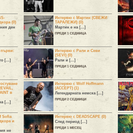
GS-
Интервю с Мартин (СВЕЖИ
дкора (0)
ТАРАЛЕЖИ) (0)
ния ден
Мартин е на […]
ПРЕДИ 1 СЕДМИЦА
н първи:
Интервю с Рали и Севи
(SEVI) (0)
то […]
Рали и […]
ПРЕДИ 1 СЕДМИЦА
остуване
Интервю с Wolf Hoffmann
EVAIL,
(ACCEPT) (1)
AINT в
Легендарната немска […]
ПРЕДИ 2 СЕДМИЦИ
а […]
 Sofia
Интервю с DEADSCAPE (0)
дкора и
След период […]
ПРЕДИ 1 МЕСЕЦ
фия не