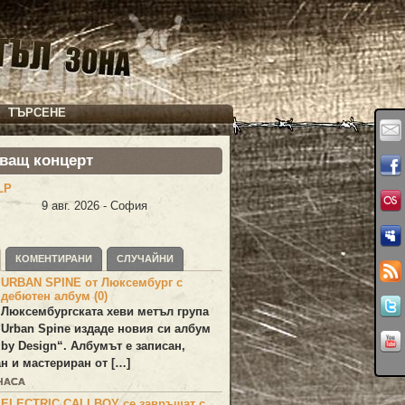
ТЪРСЕНЕ
ващ концерт
LP
9 авг. 2026 - София
КОМЕНТИРАНИ
СЛУЧАЙНИ
URBAN SPINE от Люксембург с
дебютен албум (0)
Люксембургската хеви метъл група
Urban Spine
издаде новия си албум
 by Design
“. Албумът е записан,
н и мастериран от […]
 ЧАСА
ELECTRIC CALLBOY се завръщат с