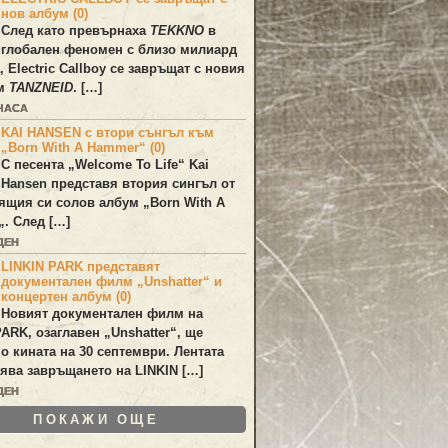
нов албум (0)
След като превърнаха
TEKKNO
в
глобален феномен с близо милиард
а,
Electric Callboy
се завръщат с новия
ум
TANZNEID
. […]
 ЧАСА
KAI HANSEN с втори сънгъл към
„Born With A Hammer“ (0)
С песента „
Welcome To Life
“
Kai
Hansen
представя втория сингъл от
ящия си солов албум „
Born With A
„. След […]
ДЕН
LINKIN PARK представят
документален филм „Unshatter“ и
концертен албум (0)
Новият документален филм на
PARK
, озаглавен
„Unshatter“
, ще
по кината на 30 септември. Лентата
ява завръщането на
LINKIN
[…]
ДЕН
ПОКАЖИ ОЩЕ