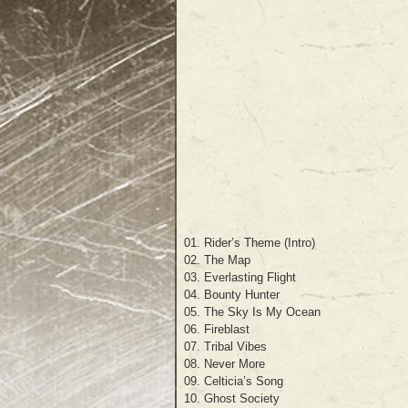
01. Rider’s Theme (Intro)
02. The Map
03. Everlasting Flight
04. Bounty Hunter
05. The Sky Is My Ocean
06. Fireblast
07. Tribal Vibes
08. Never More
09. Celticia’s Song
10. Ghost Society