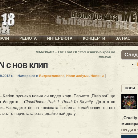
ИАЛИ
РЕВЮТА
ИНТЕРВЮТА
КОНЦЕРТИ
ЗА НАС
MANOWAR – The Lord Of Steel излиза в края на
След
»
месеца
 с нов клип
9.2012 г.
Намира се в
Видеоклипове
,
Нови албуми
,
Новини
НОВИ
Kerion пуснаха новия си видео клип. Парчето „Fireblast“ ще
на бандата –
CloudRiders Part 1: Road To Skycity.
Датата на
ри. Насладете се на нежната вокална колаборация с гост
съкът с парчетата разгледайте най-долу.
„
Cruelty
миксира
ПРЕДИ 8