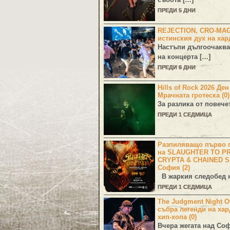
ПРЕДИ 5 ДНИ
REJECTION, CRO-MA
истинския дух на хар
Настъпи дългоочаква
на концерта […]
ПРЕДИ 6 ДНИ
Hills of Rock 2026 Де
Мрачната гротеска (0)
За разлика от повече
ПРЕДИ 1 СЕДМИЦА
Разпиляващо първо г
на SLAUGHTER TO PR
CRYPTA & CHAINED S
София (2)
В жаркия следобед н
ПРЕДИ 1 СЕДМИЦА
The Judgment Night Of
събра легенди на хар
хип-хопа (0)
Вчера жегата над Со