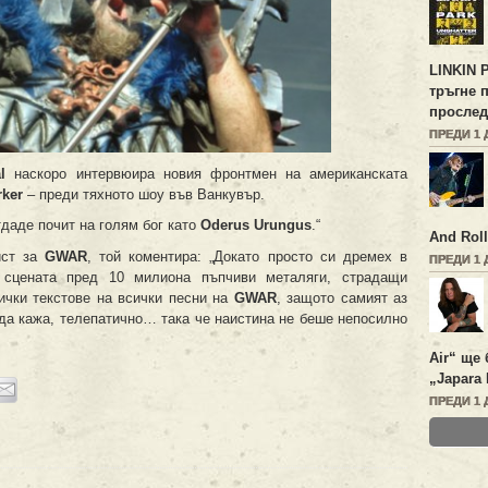
LINKIN 
тръгне 
прослед
ПРЕДИ 1 
l
наскоро интервюира новия фронтмен на американската
rker
– преди тяхното шоу във Ванкувър.
тдаде почит на голям бог като
Oderus Urungus
.“
And Roll
ист за
GWAR
, той коментира: „Докато просто си дремех в
ПРЕДИ 1 
 сцената пред 10 милиона пъпчиви металяги, страдащи
ички текстове на всички песни на
GWAR
, защото самият аз
 да кажа, телепатично… така че наистина не беше непосилно
Air“ ще 
„Japara 
ПРЕДИ 1 