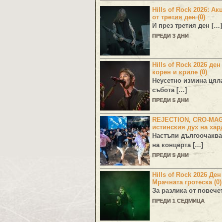
Hills of Rock 2026: Ак
от третия ден (0)
И през третия ден […]
ПРЕДИ 3 ДНИ
Hills of Rock 2026 ден
корен и криле (0)
Неусетно измина цял
събота […]
ПРЕДИ 5 ДНИ
REJECTION, CRO-MA
истинския дух на хар
Настъпи дългоочаква
на концерта […]
ПРЕДИ 5 ДНИ
Hills of Rock 2026 Де
Мрачната гротеска (0)
За разлика от повече
ПРЕДИ 1 СЕДМИЦА