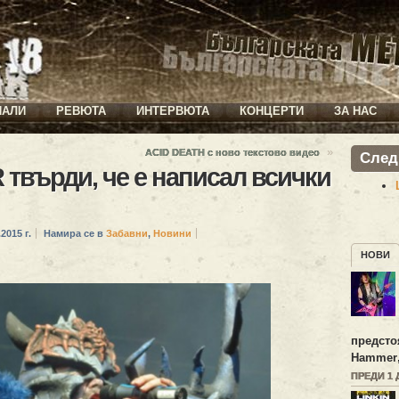
ИАЛИ
РЕВЮТА
ИНТЕРВЮТА
КОНЦЕРТИ
ЗА НАС
»
ACID DEATH с ново текстово видео
След
върди, че е написал всички
2015 г.
Намира се в
Забавни
,
Новини
НОВИ
предсто
Hammer
ПРЕДИ 1 