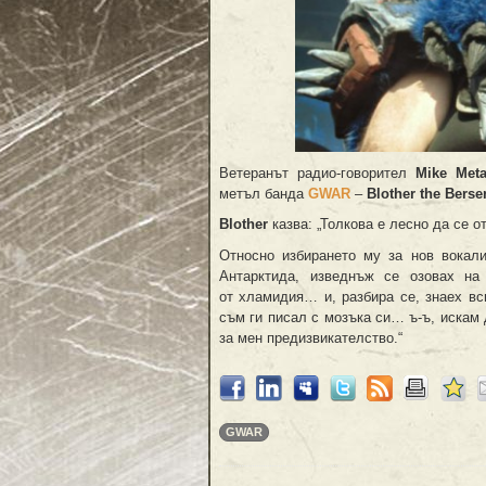
Ветеранът радио-говорител
Mike Meta
метъл банда
GWAR
–
Blother the Berse
Blother
казва: „Толкова е лесно да се о
Относно избирането му за нов вокал
Антарктида, изведнъж се озовах на
от хламидия… и, разбира се, знаех вс
съм ги писал с мозъка си… ъ-ъ, искам
за мен предизвикателство.“
GWAR