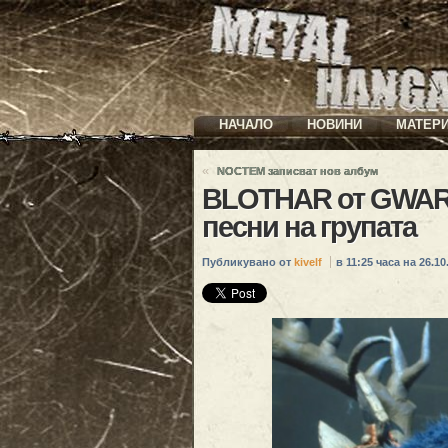
НАЧАЛО
НОВИНИ
МАТЕР
«
NOCTEM записват нов албум
BLOTHAR от GWAR т
песни на групата
Публикувано от
kivelf
в 11:25 часа на 26.10.