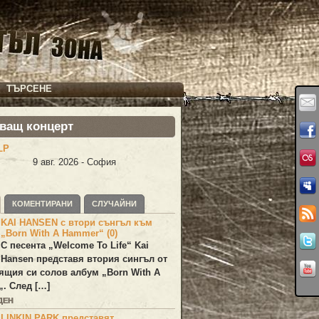
ТЪРСЕНЕ
ващ концерт
LP
9 авг. 2026 - София
КОМЕНТИРАНИ
СЛУЧАЙНИ
KAI HANSEN с втори сънгъл към
„Born With A Hammer“ (0)
С песента „
Welcome To Life
“
Kai
Hansen
представя втория сингъл от
ящия си солов албум „
Born With A
„. След […]
ДЕН
LINKIN PARK представят