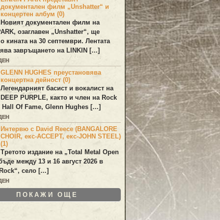
документален филм „Unshatter“ и
концертен албум (0)
Новият документален филм на
PARK
, озаглавен
„Unshatter“
, ще
по кината на 30 септември. Лентата
ява завръщането на
LINKIN
[…]
ДЕН
GLENN HUGHES преустановява
концертна дейност (0)
Легендарният басист и вокалист на
DEEP PURPLE
, както и член на Rock
 Hall Of Fame,
Glenn Hughes
[…]
ДЕН
Интервю с David Reece (BANGALORE
CHOIR, екс-ACCEPT, екс-JOHN STEEL)
(1)
Третото издание на „Total Metal Open
бъде между 13 и 16 август 2026 в
Rock“, село […]
ДЕН
ПОКАЖИ ОЩЕ