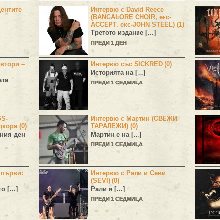
центите
Интервю с David Reece
(BANGALORE CHOIR, екс-
ACCEPT, екс-JOHN STEEL) (1)
Третото издание […]
ПРЕДИ 1 ДЕН
 втори –
Интервю със SICKRED (0)
Историята на […]
ата
ПРЕДИ 1 СЕДМИЦА
GS-
Интервю с Мартин (СВЕЖИ
дкора (0)
ТАРАЛЕЖИ) (0)
ния ден
Мартин е на […]
ПРЕДИ 1 СЕДМИЦА
н първи:
Интервю с Рали и Севи
(SEVI) (0)
то […]
Рали и […]
ПРЕДИ 1 СЕДМИЦА