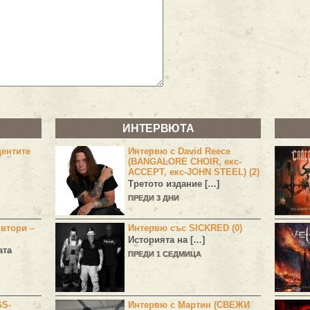
ИНТЕРВЮТА
центите
Интервю с David Reece
(BANGALORE CHOIR, екс-
ACCEPT, екс-JOHN STEEL) (2)
Третото издание […]
ПРЕДИ 3 ДНИ
 втори –
Интервю със SICKRED (0)
Историята на […]
ата
ПРЕДИ 1 СЕДМИЦА
GS-
Интервю с Мартин (СВЕЖИ