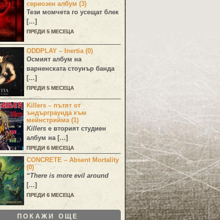
сериозен албум (3)
Тези момчета го усещат блек
[…]
ПРЕДИ 5 МЕСЕЦА
ODDPLAY – Inertia (0)
Осмият албум на
варненската стоунър банда
[…]
ПРЕДИ 5 МЕСЕЦА
Killers – пътят от
ъндърграунда към
мейнстрийма (1)
Killers
е вторият студиен
албум на […]
ПРЕДИ 6 МЕСЕЦА
CONCRETE – Absent Mortality
(0)
“There is more evil around
[…]
ПРЕДИ 6 МЕСЕЦА
ПОКАЖИ ОЩЕ