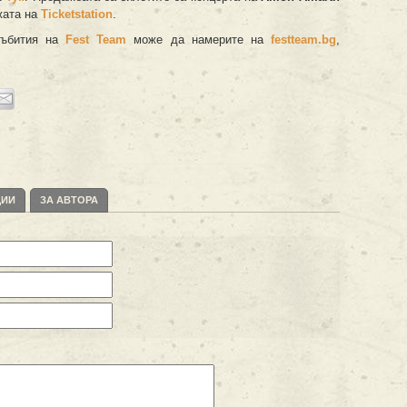
жата на
Ticketstation
.
събития на
Fest Team
може да намерите на
festteam.bg
,
ЦИИ
ЗА АВТОРА