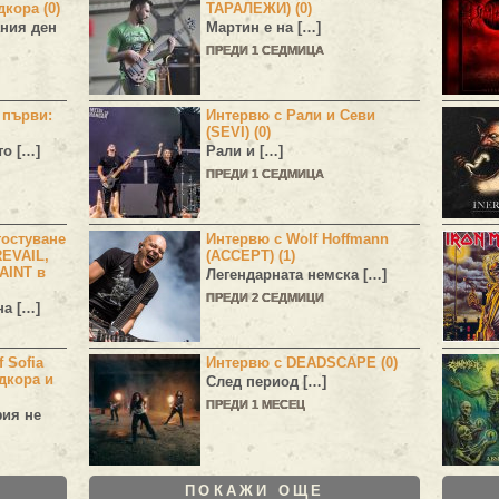
дкора (0)
ТАРАЛЕЖИ) (0)
ния ден
Мартин е на […]
ПРЕДИ 1 СЕДМИЦА
н първи:
Интервю с Рали и Севи
(SEVI) (0)
то […]
Рали и […]
ПРЕДИ 1 СЕДМИЦА
остуване
Интервю с Wolf Hoffmann
EVAIL,
(ACCEPT) (1)
AINT в
Легендарната немска […]
ПРЕДИ 2 СЕДМИЦИ
а […]
 Sofia
Интервю с DEADSCAPE (0)
дкора и
След период […]
ПРЕДИ 1 МЕСЕЦ
фия не
ПОКАЖИ ОЩЕ