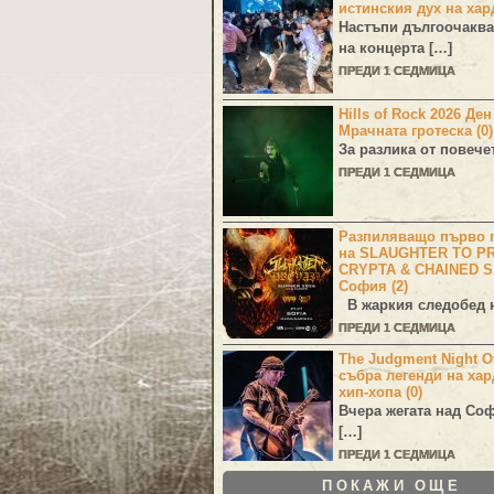
истинския дух на хар
Настъпи дългоочаква
на концерта […]
ПРЕДИ 1 СЕДМИЦА
Hills of Rock 2026 Де
Мрачната гротеска (0)
За разлика от повече
ПРЕДИ 1 СЕДМИЦА
Разпиляващо първо г
на SLAUGHTER TO PR
CRYPTA & CHAINED S
София (2)
В жаркия следобед н
ПРЕДИ 1 СЕДМИЦА
The Judgment Night Of
събра легенди на хар
хип-хопа (0)
Вчера жегата над Со
[…]
ПРЕДИ 1 СЕДМИЦА
ПОКАЖИ ОЩЕ