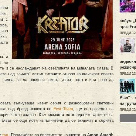
своя
lles,
ум с
албум „
rce,
чрез Fro
нява
ПРЕДИ 1
zza,
иста
за и
видеок
r
не
режисир
ите и се наслаждават на светлината на миналата слава. В
ПРЕДИ 1
аза над всичко“ метъл титаните отново канализират своята
о силна, за да наклони земята извън оста ѝ или поне да
Plan
“ –
вата вълнуваща ивент серия с разнообразни световни
на група
зика под бранд шапката на
Fest Team
, ще се проведат на
ПРЕДИ 1
орисовата градина. Към момента потвърдените артисти са
акват се още нови изпълнители да се включат в серията
е
тук
. Продажбата за билетите за концерта на
Amon Amarth