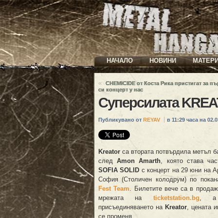
НАЧАЛО
НОВИНИ
МАТЕР
«
CHEMICIDE от Коста Рика пристигат за п
си концерт у нас
Суперсилата KREA
Публикувано от
REYAV
в 11:29 часа на 02.0
Kreator
са втората потвърдила метъл б
след
Amon Amarth
, която става час
SOFIA SOLID
с концерт на 29 юни на A
София (Столичен колодрум) по покан
Fest Team
. Билетите вече са в продаж
мрежата на
ticketstation.bg
, 
присъединяването на
Kreator
, цената 
се променя.