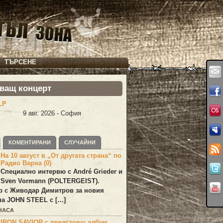
ТЪРСЕНЕ
ващ концерт
LP
9 авг. 2026 - София
КОМЕНТИРАНИ
СЛУЧАЙНИ
На 10 август в „От другата страна“ по
Радио Варна (0)
Специално интервю с André Grieder и
Sven Vormann (POLTERGEIST).
р с Живодар Димитров за новия
на JOHN STEEL с […]
 ЧАСА
IRON SAVIOR с предстоящ албум