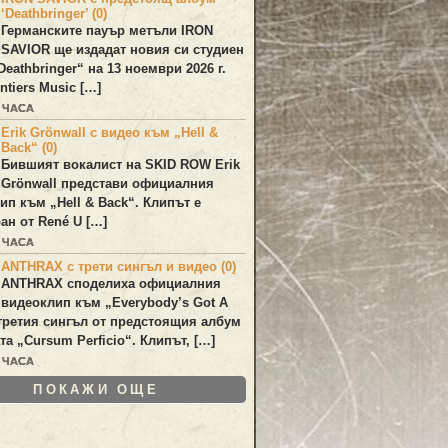
‘Deathbringer’ (0)
Германските пауър метъли
IRON
SAVIOR
ще издадат новия си студиен
Deathbringer
“ на 13 ноември 2026 г.
ntiers Music […]
2 ЧАСА
Erik Grönwall с видео към „Hell &
Back“ (0)
Бившият вокалист на
SKID ROW
Erik
Grönwall
представи официалния
лип към
„Hell & Back“
. Клипът е
ан от
René U
[…]
2 ЧАСА
ANTHRAX с трети сингъл и видео (0)
ANTHRAX
споделиха официалния
видеоклип към „
Everybody’s Got A
 третия сингъл от предстоящия албум
та „
Cursum Perficio
“. Клипът, […]
2 ЧАСА
ПОКАЖИ ОЩЕ