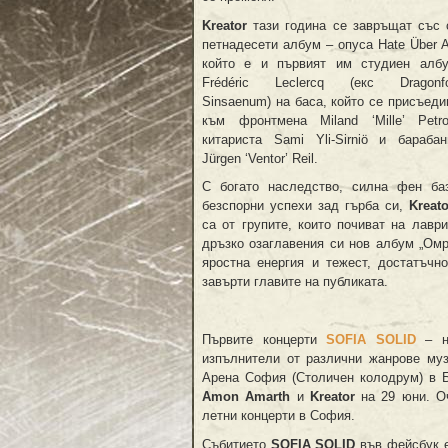
Kreator
тази година се завръщат със 
петнадесети албум – опуса Hate Über A
който е и първият им студиен алб
Frédéric Leclercq (екс Dragonfo
Sinsaenum) на баса, който се присъеди
към фронтмена Miland ‘Mille’ Petro
китариста Sami Yli-Sirniö и барабан
Jürgen ‘Ventor’ Reil.
С богато наследство, силна фен ба
безспорни успехи зад гърба си,
Kreato
са от групите, които почиват на лавр
дръзко озаглавения си нов албум „Омр
яростна енергия и тежест, достатъчн
завърти главите на публиката.
Първите концерти
SOFIA SOLID
– но
изпълнители от различни жанрове му
Арена София (Столичен колодрум) в Б
Amon Amarth
и
Kreator
на 29 юни. Оч
летни концерти в София.
Събитието
SOFIA SOLID
във фейсбук 