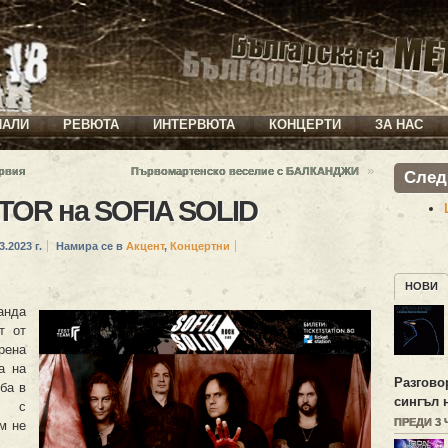
ИАЛИ
РЕВЮТА
ИНТЕРВЮТА
КОНЦЕРТИ
ЗА НАС
»
ървия
Първомартенско веселие с БАЛКАНДЖИ
След
TOR на SOFIA SOLID
3.2023 г.
Намира се в
Акцент
,
Концертни
НОВИ
анда
т от
рена
а на
Разгово
ба в
сингъл 
а с
ПРЕДИ 3
им не