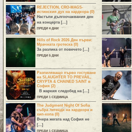
REJECTION, CRO-MAGS-
истинския дух на хардкора (0)
Настъпи дългоочаквания ден
на концерта […]
ПРЕДИ 4 ДНИ
Hills of Rock 2026 Ден първи:
Мрачната гротеска (0)
За разлика от повечето […]
ПРЕДИ 5 ДНИ
Разпиляващо първо гостуване
на SLAUGHTER TO PREVAIL,
CRYPTA & CHAINED SAINT в
София (2)
В жаркия следобед на […]
ПРЕДИ 1 СЕДМИЦА
The Judgment Night Of Sofia
събра легенди на хардкора и
хип-хопа (0)
Вчера жегата над София не
[…]
ПРЕДИ 1 СЕДМИЦА