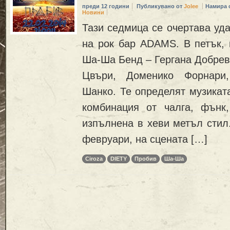
преди 12 години
Публикувано от
Jolee
Намира 
Новини
Тази седмица се очертава уда
на рок бар ADAMS. В петък, 
Ша-Ша Бенд – Гергана Добрев
Цвъри, Доменико Форнари,
Шанко. Те определят музиката
комбинация от чалга, фънк,
изпълнена в хеви метъл стил.
февруари, на сцената […]
Ciroza
DIETY
Пробив
Ша-Ша