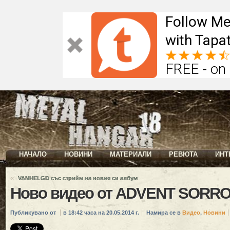
Follow Me
with Tapat
FREE - on
НАЧАЛО
НОВИНИ
МАТЕРИАЛИ
РЕВЮТА
ИНТ
«
VANHELGD със стрийм на новия си албум
Ново видео от ADVENT SORR
Публикувано от
в 18:42 часа на 20.05.2014 г.
Намира се в
Видео
,
Новини