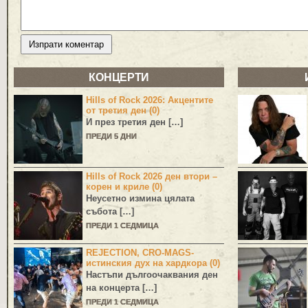
КОНЦЕРТИ
Hills of Rock 2026: Акцентите
от третия ден (0)
И през третия ден […]
ПРЕДИ 5 ДНИ
Hills of Rock 2026 ден втори –
корен и криле (0)
Неусетно измина цялата
събота […]
ПРЕДИ 1 СЕДМИЦА
REJECTION, CRO-MAGS-
истинския дух на хардкора (0)
Настъпи дългоочаквания ден
на концерта […]
ПРЕДИ 1 СЕДМИЦА