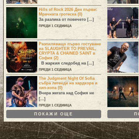
Hills of Rock 2026 Ден първи:
Мрачната гротеска (0)
За разлика от повечето […]
ПРЕДИ 1 СЕДМИЦА
Разпиляващо първо гостуване
на SLAUGHTER TO PREVAIL,
CRYPTA & CHAINED SAINT в
София (2)
В жаркия следобед на […]
ПРЕДИ 1 СЕДМИЦА
The Judgment Night Of Sofia
събра легенди на хардкора и
хип-хопа (0)
Вчера жегата над София не
[…]
ПРЕДИ 1 СЕДМИЦА
ПОКАЖИ ОЩЕ
П