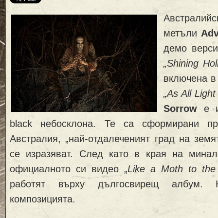
Австралий
метъли
Adv
демо верс
„Shining Hol
включена в
„As All Ligh
Sorrow
е и
black небосклона. Те са сформирани п
Австралия, „най-отдалеченият град на земят
се изразяват. След като в края на минал
официалното си видео „
Like a Moth to the
работят върху дългосвирещ албум. 
композицията.