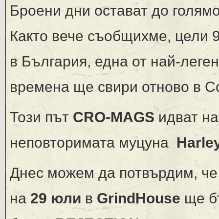
Броени дни остават до голям
Както вече съобщихме, цели 9
в България, една от най-леге
времена ще свири отново в С
Този път
CRO-MAGS
идват на
неповторимата муцуна
Harle
Днес можем да потвърдим, че 
на
29 юли
в
GrindHouse
ще б