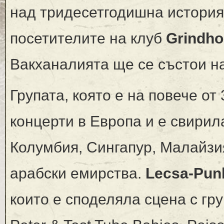
над тридесетгодишна история
посетителите на клуб
Grindh
Вакханалията ще се състои н
Групата, която е на повече от
концерти в Европа и е свирила
Колумбия, Сингапур, Малайзи
арабски емирства.
Lecsa-Pun
които е споделяла сцена с гру