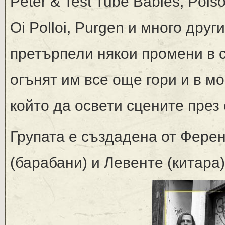
Peter & Test Tube Babies, Poison
Oi Polloi, Purgen и много друг
претърпели някои промени в с
огънят им все още гори и в м
който да освети сцените през
Групата е създадена от Ференц
(барабани) и Левенте (китара) 