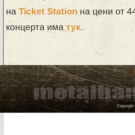
на
Ticket Station
на цени от 4
концерта има
тук
.
Copyright