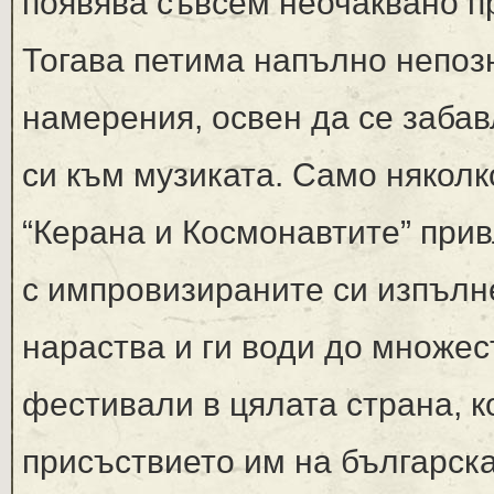
появява съвсем неочаквано пр
Тогава петима напълно непозн
намерения, освен да се забав
си към музиката. Само някол
“Керана и Космонавтите” прив
с импровизираните си изпълн
нараства и ги води до множес
фестивали в цялата страна, 
присъствието им на българска