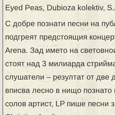
Eyed Peas, Dubioza kolektiv, S
С добре познати песни на пуб
подгреят предстоящия концерт 
Arena. Зад името на световно
стоят над 3 милиарда стрийм
слушатели – резултат от две 
вписва лесно в нищо познато 
солов артист, LP пише песни з