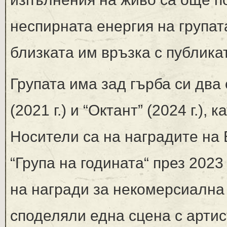
неспирната енергия на групат
близката им връзка с публика
Групата има зад гърба си два
(2021 г.) и “Октант” (2024 г.),
Носители са на наградите на B
“Група на годината“ през 2023 
на награди за некомерсиална 
споделяли една сцена с артисти