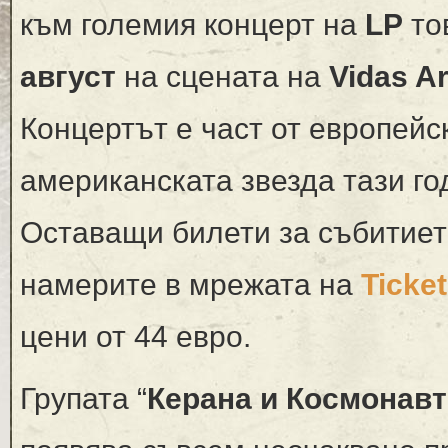
към големия концерт на
LP
то
август
на сцената на
Vidas Ar
Концертът е част от европейс
американската звезда тази го
Оставащи билети за събитиет
намерите в мрежата на
Ticket
цени от 44 евро.
Групата “
Керана и Космонавт