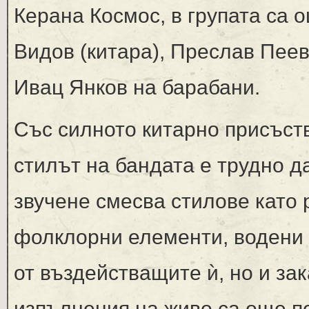
Керана Космос, в групата са 
Видов (китара), Преслав Пее
Ивац Янков на барабани.
Със силното китарно присъств
стилът на бандата е трудно д
звучене смесва стилове като ро
фолклорни елементи, водени о
от въздействащите ѝ, но и за
изпълнения на живо са още п