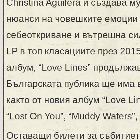
Christina Aguilera и създава 
нюанси на човешките емоции –
себеоткриване и вътрешна сил
LP в топ класациите през 2015
албум, “Love Lines” продължа
Българската публика ще има 
както от новия албум “Love Li
“Lost On You”, “Muddy Waters”, 
Оставащи билети за събитиет