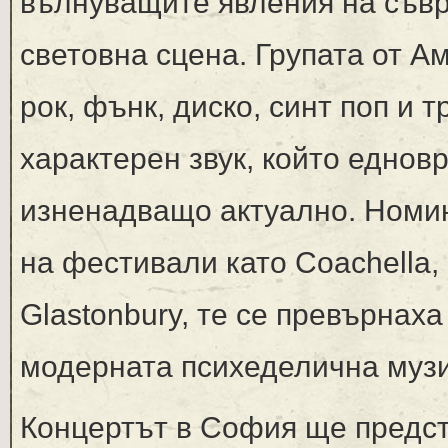
вълнуващите явления на съв
световна сцена. Групата от 
рок, фънк, диско, синт поп и
характерен звук, който еднов
изненадващо актуално. Номин
на фестивали като Coachella,
Glastonbury, те се превърнаха
модерната психеделична музи
Концертът в София ще предст