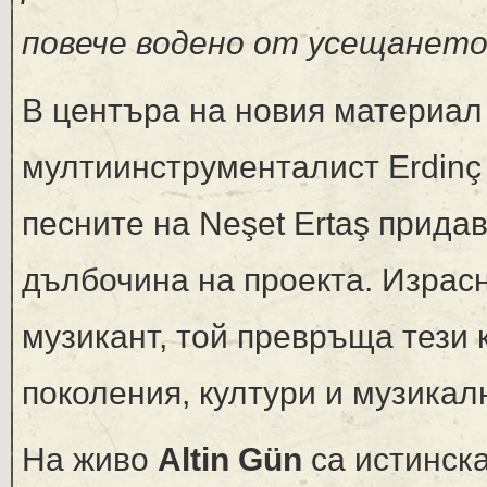
повече водено от усещанет
В центъра на новия материал
мултиинструменталист Erdinç 
песните на Neşet Ertaş прид
дълбочина на проекта. Израс
музикант, той превръща тези
поколения, култури и музикал
На живо
Altin Gün
са истинска