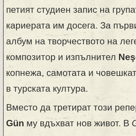
петият студиен запис на група
кариерата им досега. За първ
албум на творчеството на лег
композитор и изпълнител
Neş
копнежа, самотата и човешка
в турската култура.
Вместо да третират този репе
Gün
му вдъхват нов живот. В