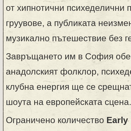
от хипнотични психеделични 
груувове, а публиката неизме
музикално пътешествие без г
Завръщането им в София обещ
анадолският фолклор, психед
клубна енергия ще се срещнат
шоута на европейската сцена
Ограничено количество
Early