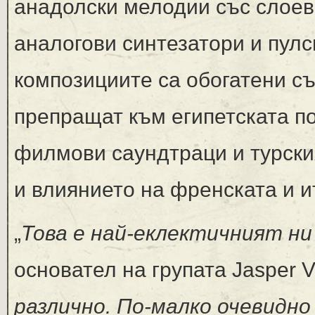
анадолски мелодии със слоев
аналогови синтезатори и пул
композициите са обогатени с
препращат към египетската п
филмови саундтраци и турския
и влиянието на френската и и
„
Това е най-еклектичният ни
основател на групата Jasper Ve
различно. По-малко очевидно