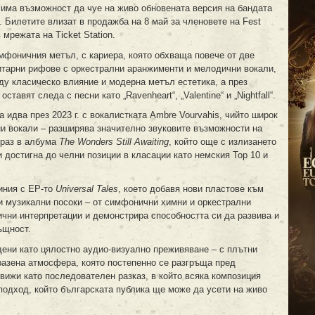
 има възможност да чуе на живо обновената версия на бандата
 Билетите влизат в продажба на 8 май за членовете на Fest
 мрежата на Ticket Station.
мфоничния метъл, с кариера, която обхваща повече от две
китарни рифове с оркестрални аранжименти и мелодични вокали,
ду класическо влияние и модерна метъл естетика, а през
тавят следа с песни като „Ravenheart“, „Valentine“ и „Nightfall“.
а идва през 2023 г. с вокалистката Ambre Vourvahis, чийто широк
ни вокали – разширява значително звуковите възможности на
зраз в албума
The Wonders Still Awaiting
, който още с излизането
 достигна до челни позиции в класации като немския Top 10 и
линия с EP-то
Universal Tales
, което добавя нови пластове към
и музикални посоки – от симфонични химни и оркестрални
ични интерпретации и демонстрира способността си да развива и
ъщност.
дени като цялостно аудио-визуално преживяване – с плътни
разена атмосфера, която постепенно се разгръща пред
движи като последователен разказ, в който всяка композиция
подход, който българската публика ще може да усети на живо