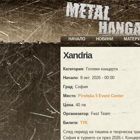
НАЧАЛО
НОВИНИ
МАТЕР
Xandria
Категория
: Големи концерти
Начало
: 8 окт. 2026 - 00:00
Град
: София
Място
:
Pirotska 5 Event Center
Цена
: 40 лв
Организатор
: Fest Team
Билети
:
ТУК
След период на тишина и творческа т
София в турнето си през 2026 г. Концер