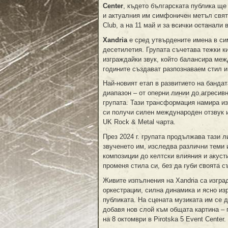
Center
, където българската публика ще
и актуалния им симфоничен метъл свят.
Club, а на 11 май и за всички останали в
Xandria
е сред утвърдените имена в си
десетилетия. Групата съчетава тежки 
изграждайки звук, който балансира меж
годините създават разпознаваем стил и ос
Най-новият етап в развитието на бандат
диапазон – от оперни линии до агресив
групата. Тази трансформация намира и
си получи силен международен отзвук и
UK Rock & Metal чарта.
През 2024 г. групата продължава тази 
звученето им, изследва различни теми 
композиции до келтски влияния и акуст
променя стила си, без да губи своята с
Живите изпълнения на Xandria са изгра
оркестрации, силна динамика и ясно из
публиката. На сцената музиката им се 
добавя нов слой към общата картина – 
на 8 октомври в Pirotska 5 Event Center.