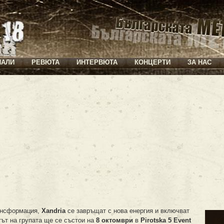
ИАЛИ
РЕВЮТА
ИНТЕРВЮТА
КОНЦЕРТИ
ЗА НАС
рансформация,
Xandria
се завръщат с нова енергия и включват
тът на групата ще се състои на
8 октомври
в
Pirotska 5 Event