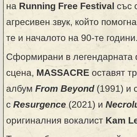
на
Running Free Festival
със 
агресивен звук, който помогн
те и началото на 90-те години
Сформирани в легендарната
сцена,
MASSACRE
оставят тр
албум
From Beyond
(1991) и 
с
Resurgence
(2021) и
Necrol
оригиналния вокалист
Kam L