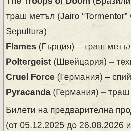
The Troops of Doom
(Бразилия
траш метъл (Jairo “Tormentor”
Sepultura)
Flames
(Гърция) – траш метъ
Poltergeist
(Швейцария) – тех
Cruel Force
(Германия) – спи
Pyracanda
(Германия) – траш
Билети на предварителна пр
(от 05.12.2025 до 26.08.2026 