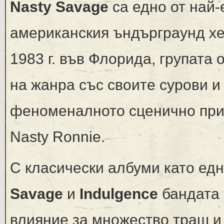
Nasty Savage
са едно от най
американския ъндърграунд хе
1983 г. във Флорида, групата
на жанра със своите сурови и
феноменалното сценично прис
Nasty Ronnie.
С класически албуми като е
Savage
и
Indulgence
бандата 
влияние за множество траш и