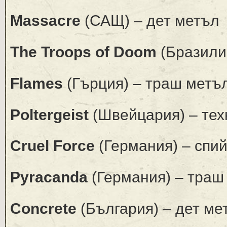
Massacre
(САЩ) – дет метъл
The Troops of Doom
(Бразили
Flames
(Гърция) – траш метъ
Poltergeist
(Швейцария) – тех
Cruel Force
(Германия) – спи
Pyracanda
(Германия) – траш
Concrete
(България) – дет ме