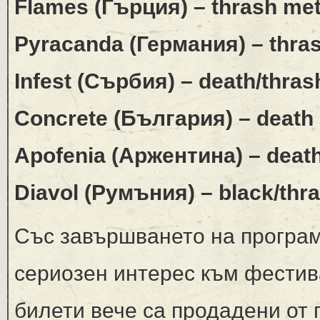
Flames (Гърция) – thrash met
Pyracanda (Германия) – thra
Infest (Сърбия) – death/thras
Concrete (България) – death
Apofenia (Аржентина) – deat
Diavol (Румъния) – black/thr
Със завършването на програм
сериозен интерес към фестив
билети вече са продадени от