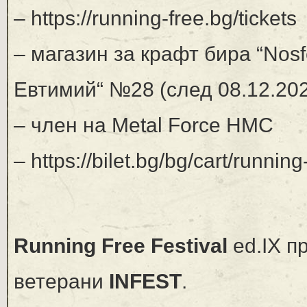
– https://running-free.bg/tickets
– магазин за крафт бира “Nosf
Евтимий“ №28 (след 08.12.2025
– член на Metal Force HMC
– https://bilet.bg/bg/cart/runnin
Running Free Festival
ed.IX п
ветерани
INFEST
.