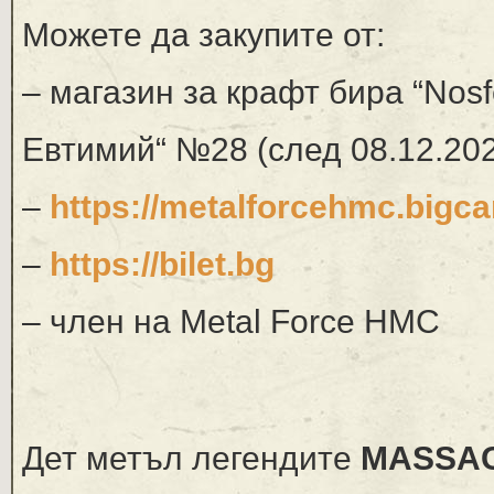
Можете да закупите от:
– магазин за крафт бира “Nosf
Евтимий“ №28 (след 08.12.2025
–
https://metalforcehmc.bigcar
–
https://bilet.bg
– член на Metal Force HMC
Дет метъл легендите
MASSA