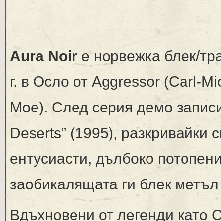
Aura Noir
е норвежка блек/тра
г. в Осло от Aggressor (Carl-Mi
Moe). След серия демо записи
Deserts” (1995), разкривайки
ентусиасти, дълбоко потопени
заобикалящата ги блек метъл
Вдъхновени от легенди като Cel