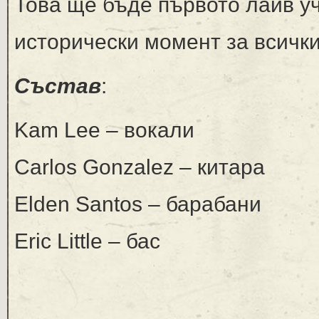
Това ще бъде първото лайв у
исторически момент за всичк
Състав
:
Kam Lee – вокали
Carlos Gonzalez – китара
Elden Santos – барабани
Eric Little – бас