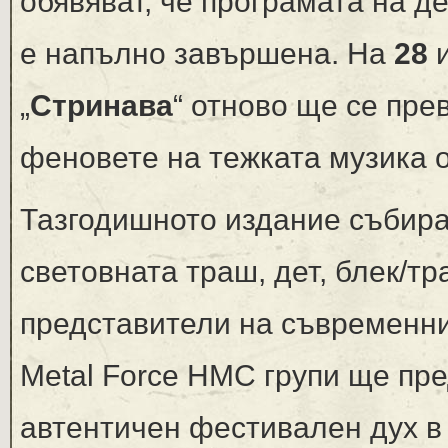
обявяват, че програмата на д
е напълно завършена. На
28
„
Стринава
“ отново ще се пре
феновете на тежката музика о
Тазгодишното издание събира
световната траш, дет, блек/тр
представители на съвременни
Metal Force HMC групи ще пре
автентичен фестивален дух в