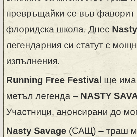
превръщайки се във фаворит 
флоридска школа. Днес
Nast
легендарния си статут с мощ
изпълнения.
Running Free Festival
ще има 
метъл легенда –
NASTY SAV
Участници, анонсирани до мо
Nasty Savage
(САЩ) – траш 